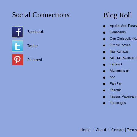
Social Connections
Blog Roll
Applied Arts Festiv
Facebook
Comicdom
Con Chrisoulis (Κ
GreekComics
Twitter
Ilias Kyriazis
Kotsifas Blackbird
Pinterest
Lef Kiort
Mycomics.gr
nec
Pan Pan
Tasmar
Tassos Papaioan
Tautologos
Home
|
About
|
Contact
|
Terms