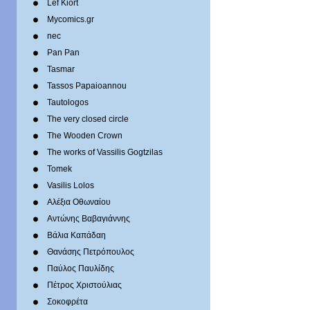
Lef Kiort
Mycomics.gr
nec
Pan Pan
Tasmar
Tassos Papaioannou
Tautologos
The very closed circle
The Wooden Crown
The works of Vassilis Gogtzilas
Tomek
Vasilis Lolos
Αλέξια Οθωναίου
Αντώνης Βαβαγιάννης
Βάλια Καπάδαη
Θανάσης Πετρόπουλος
Παύλος Παυλίδης
Πέτρος Χριστούλιας
Σοκοφρέτα