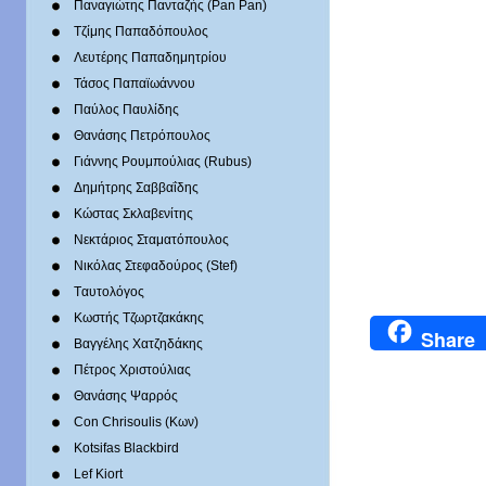
Παναγιώτης Πανταζής (Pan Pan)
Τζίμης Παπαδόπουλος
Λευτέρης Παπαδημητρίου
Τάσος Παπαϊωάννου
Παύλος Παυλίδης
Θανάσης Πετρόπουλος
Γιάννης Ρουμπούλιας (Rubus)
Δημήτρης Σαββαΐδης
Κώστας Σκλαβενίτης
Νεκτάριος Σταματόπουλος
Νικόλας Στεφαδούρος (Stef)
Tαυτολόγος
Κωστής Τζωρτζακάκης
Share
Βαγγέλης Χατζηδάκης
Πέτρος Χριστούλιας
Θανάσης Ψαρρός
Con Chrisoulis (Κων)
Kotsifas Blackbird
Lef Kiort