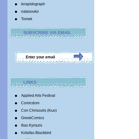
lerapidograph
natasouko
Tomek
SUBSCRIBE VIA EMAIL
LINKS
Applied Arts Festival
Comicdom
Con Chrisoulis (Κων)
GreekComics
Ilias Kyriazis
Kotsifas Blackbird