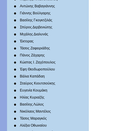
Αντώνης Βαβαγιάννης
Γιάννης Βούλγαρης
Βασίλης Γκογκτζιλάς
Σπύρος Δερβενιώτης
Mιχάλης Διαλυνάς
Έκτορας
Τάσος Ζαφειριάδης
Πάνος Ζάχαρης
Κώστας Ι. Ζαχόπουλoς
Έφη Θεοδωροπούλου
Βάλια Καπάδαη
Σταύρος Κιουτσιούκης
Ευγενία Κουμάκη
Ηλίας Κυριαζής
Βασίλης Λώλος
Νικόλαος Μαντέλος
Τάσος Μαραγκός
Αλέξια Οθωναίου