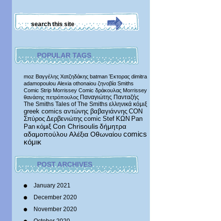
POPULAR TAGS
moz
Βαγγέλης Χατζηδάκης
batman
Έκτορας
dimitra
adamopoulou
Alexia othonaiou
ζηνοβία
Smiths
Comic Strip
Morrissey Comic
δράκουλας
Morrissey
Παναγιώτης Πανταζής
θανάσης πετρόπουλος
The Smiths
Tales of The Smiths
ελληνικά κόμιξ
greek comics
αντώνης βαβαγιάννης
CON
Σπύρος Δερβενιώτης
comic
Stef
ΚΩΝ
Pan
δήμητρα
Pan
κόμιξ
Con Chrisoulis
αδαμοπούλου
Αλέξια Οθωναίου
comics
κόμικ
POST ARCHIVES
January 2021
December 2020
November 2020