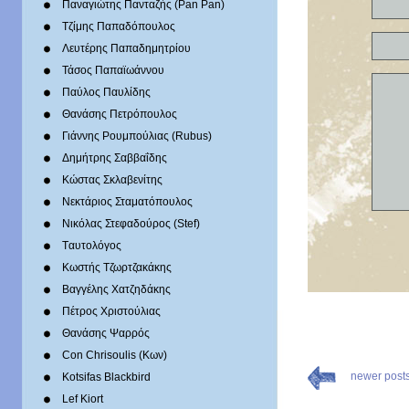
Παναγιώτης Πανταζής (Pan Pan)
Τζίμης Παπαδόπουλος
Λευτέρης Παπαδημητρίου
Τάσος Παπαϊωάννου
Παύλος Παυλίδης
Θανάσης Πετρόπουλος
Γιάννης Ρουμπούλιας (Rubus)
Δημήτρης Σαββαΐδης
Κώστας Σκλαβενίτης
Νεκτάριος Σταματόπουλος
Νικόλας Στεφαδούρος (Stef)
Tαυτολόγος
Κωστής Τζωρτζακάκης
Βαγγέλης Χατζηδάκης
Πέτρος Χριστούλιας
Θανάσης Ψαρρός
Con Chrisoulis (Κων)
newer post
Kotsifas Blackbird
Lef Kiort