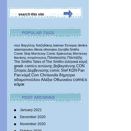
POPULAR TAGS
moz
Βαγγέλης Χατζηδάκης
batman
Έκτορας
dimitra
adamopoulou
Alexia othonaiou
ζηνοβία
Smiths
Comic Strip
Morrissey Comic
δράκουλας
Morrissey
Παναγιώτης Πανταζής
θανάσης πετρόπουλος
The Smiths
Tales of The Smiths
ελληνικά κόμιξ
greek comics
αντώνης βαβαγιάννης
CON
Σπύρος Δερβενιώτης
comic
Stef
ΚΩΝ
Pan
δήμητρα
Pan
κόμιξ
Con Chrisoulis
αδαμοπούλου
Αλέξια Οθωναίου
comics
κόμικ
POST ARCHIVES
January 2021
December 2020
November 2020