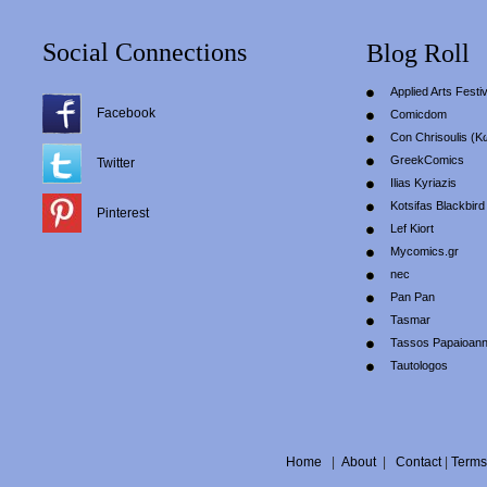
Social Connections
Blog Roll
Applied Arts Festiv
Facebook
Comicdom
Con Chrisoulis (Κ
GreekComics
Twitter
Ilias Kyriazis
Kotsifas Blackbird
Pinterest
Lef Kiort
Mycomics.gr
nec
Pan Pan
Tasmar
Tassos Papaioan
Tautologos
Home
|
About
|
Contact
|
Terms