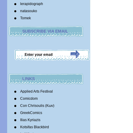
lerapidograph
natasouko
Tomek
SUBSCRIBE VIA EMAIL
LINKS
Applied Arts Festival
Comicdom
Con Chrisoulis (Κων)
GreekComics
Ilias Kyriazis
Kotsifas Blackbird