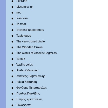
Lef Kiort
Mycomics.gr
nec
Pan Pan
Tasmar
Tassos Papaioannou
Tautologos
The very closed circle
The Wooden Crown
The works of Vassilis Gogtzilas
Tomek
Vasilis Lolos
Αλέξια Οθωναίου
Αντώνης Βαβαγιάννης
Βάλια Καπάδαη
Θανάσης Πετρόπουλος
Παύλος Παυλίδης
Πέτρος Χριστούλιας
Σοκοφρέτα