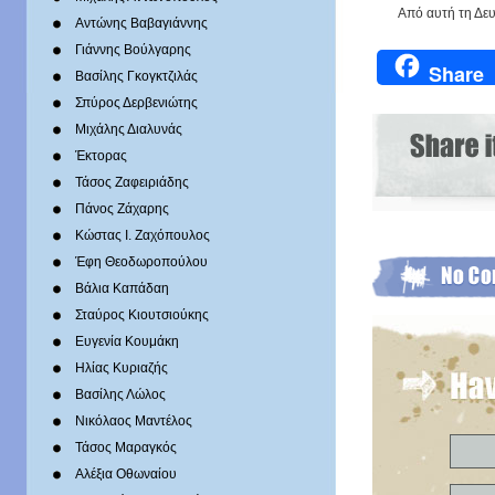
Από αυτή τη Δευ
Αντώνης Βαβαγιάννης
Γιάννης Βούλγαρης
Share
Βασίλης Γκογκτζιλάς
Σπύρος Δερβενιώτης
Mιχάλης Διαλυνάς
Έκτορας
Τάσος Ζαφειριάδης
Πάνος Ζάχαρης
Κώστας Ι. Ζαχόπουλoς
Έφη Θεοδωροπούλου
Βάλια Καπάδαη
Σταύρος Κιουτσιούκης
Ευγενία Κουμάκη
Ηλίας Κυριαζής
Βασίλης Λώλος
Νικόλαος Μαντέλος
Τάσος Μαραγκός
Αλέξια Οθωναίου