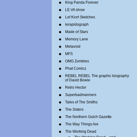
King Panda Forever
LE.VA show
Lef Kiort Sketches
lerapidograph
Made of Stars
Memory Lane
Metavoid
MFS
OMG Zombies
Phat Comicz
REBEL REBEL The graphic biography
of David Bowie
Retro Hector
Superbadmanners
Tales of The Smiths
The 3isters
The Northern Gulch Gazette
The Way Things Are
The Working Dead