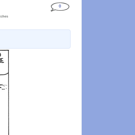
0
etches