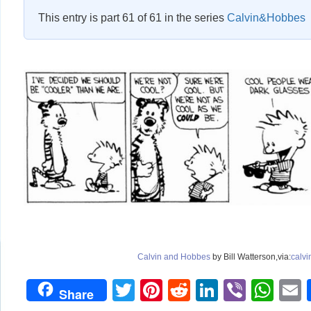
This entry is part 61 of 61 in the series
Calvin&Hobbes
Calvin and Hobbes
by Bill Watterson,via:
calv
Twitter
Pinterest
Reddit
LinkedIn
Viber
Wh
Share