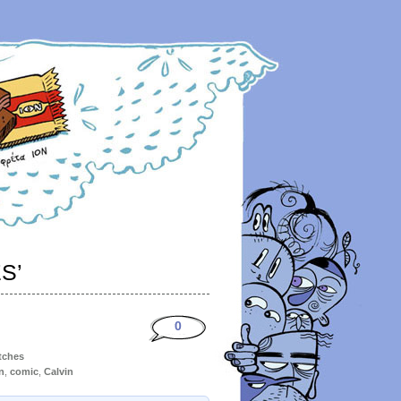
S’
0
etches
n
,
comic
,
Calvin