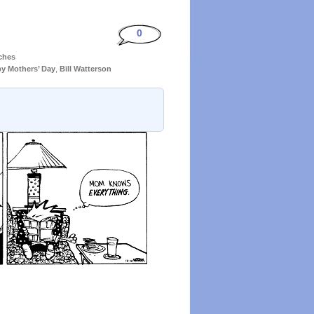
0
tches
y Mothers’ Day
,
Bill Watterson