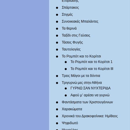
Επιβίωσης
Σπάρτακος
Στιγμές
Συνοικιακές Μπαλάντες
Τα θερινά
Ταξίδι στις Γεύσεις
Τάσεις Φυγής
Ταυτολογίες
Το Ρομπότ και το Κορίτσι
Το Ρομπότ και το Κορίτσι 1
Το Ρομπότ και το Κορίτσι III
Τρεις Μάγοι με τα δόντια
Τριγυρνώ μες στην Αθήνα
ΓΥΡΝΩ ΣΑΝ ΝΥΧΤΕΡΙΔΑ
Αφού μ’ αρέσει να γυρνώ
Φαντάσματα των Χριστουγέννων
Χαρακώματα
Χρονικά του Δρακοφοίνικα: Ημίθεος
Ψηφιδωτό