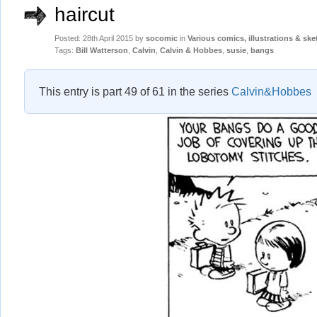
haircut
Posted: 28th April 2015 by
socomic
in
Various comics, illustrations & sk
Tags:
Bill Watterson
,
Calvin
,
Calvin & Hobbes
,
susie
,
bangs
This entry is part 49 of 61 in the series
Calvin&Hobbes