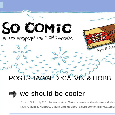
POSTS TAGGED ‘CALVIN & HOBBE
we should be cooler
Posted: 30th July 2016 by
socomic
in
Various comics, illustrations & sk
Tags:
Calvin & Hobbes
,
Calvin and Hobbes
,
calvin comic
,
Bill Watterso