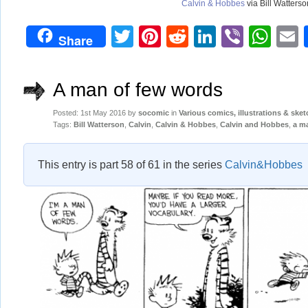
Calvin & Hobbes
via Bill Watterso
Twitter
Pinterest
Reddit
LinkedIn
Viber
Wh
Share
A man of few words
Posted: 1st May 2016 by
socomic
in
Various comics, illustrations & ske
Tags:
Bill Watterson
,
Calvin
,
Calvin & Hobbes
,
Calvin and Hobbes
,
a m
This entry is part 58 of 61 in the series
Calvin&Hobbes