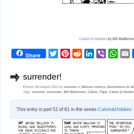
Calvin & Hobbes
by Bill Watterso
Twitter
Pinterest
Reddit
LinkedIn
Viber
Wh
Share
surrender!
Posted: 6th August 2015 by
socomic
in
Various comics, illustrations & s
Tags:
summer
,
surrender
,
Bill Watterson
,
Calvin
,
Tiger
,
Calvin & Hobbe
This entry is part 52 of 61 in the series
Calvin&Hobbes