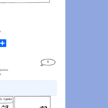
n
atsApp
Email
Share
0
ketches
s