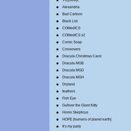
Ψυχούλης
Alexandria
Bad Cartoon
Black List
COMedICS
COMedICS s2
Comic Soap
Crossovers
Dracula Christmas Carol
Dracula MGB
Dracula MGD
Dracula MGH
Dryland
feathers
Fish Eye
Gulliver the Giant Kitty
Homo Skepticus
HOPE |humans of planet earth|
It’s my party