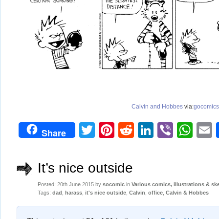
Calvin and Hobbes
via:
gocomics
Twitter
Pinterest
Reddit
LinkedIn
Viber
Wh
Share
It’s nice outside
Posted: 20th June 2015 by
socomic
in
Various comics, illustrations & sk
Tags:
dad
,
harass
,
it's nice outside
,
Calvin
,
office
,
Calvin & Hobbes