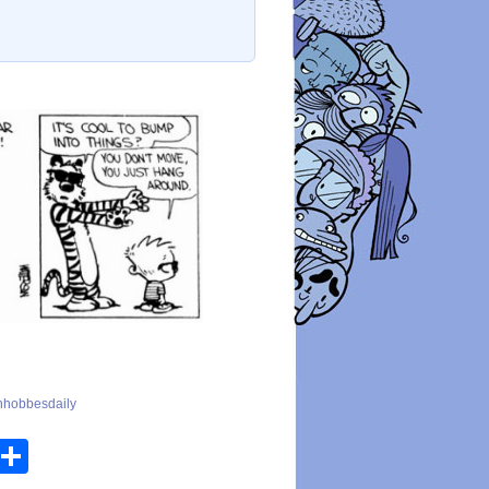
inhobbesdaily
atsApp
Email
Share