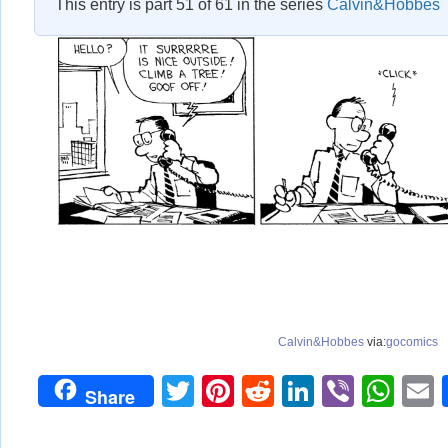
This entry is part 51 of 61 in the series
Calvin&Hobbes
Calvin&Hobbes
via:
gocomics
Twitter
Pinterest
Reddit
LinkedIn
Viber
Wh
Share