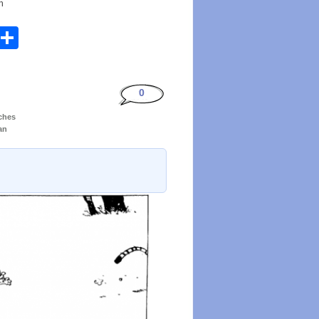
n
atsApp
Email
Share
0
tches
an