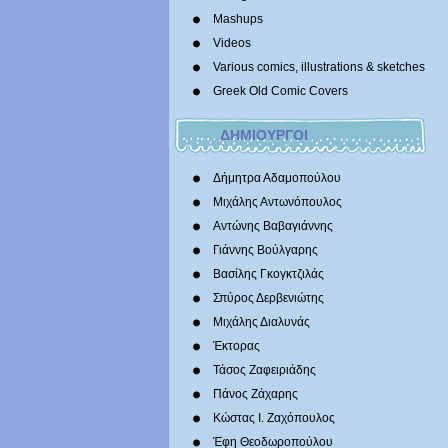
Mashups
Videos
Various comics, illustrations & sketches
Greek Old Comic Covers
ΔΗΜΙΟΥΡΓΟΙ
Δήμητρα Αδαμοπούλου
Μιχάλης Αντωνόπουλος
Αντώνης Βαβαγιάννης
Γιάννης Βούλγαρης
Βασίλης Γκογκτζιλάς
Σπύρος Δερβενιώτης
Mιχάλης Διαλυνάς
Έκτορας
Τάσος Ζαφειριάδης
Πάνος Ζάχαρης
Κώστας Ι. Ζαχόπουλoς
Έφη Θεοδωροπούλου