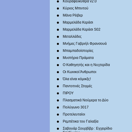
Κουραφέλκυθρα v2.0
Κύριος Μπιντού
Μάνα Ρέιβερ
Μαρμελάδα Κεράσι
Μαρμελάδα Κεράσι S02
Μεταλλάδες
Mνήμες Γαβριήλ Φρανσουά
Μπαμπαδοϊστορίες
Μυστήρια Πράματα
Ο Καθηγητής και η Νυχτερίδα
Οι Κωνικοί Άνθρωποι
Όλα είναι κόμικξς!
Παντοτινές Στιγμές
ΠΙΡΟΥ
Πλασματικά Νούμερα το Δύο
Πολύγωνο 3017
Προτελευταίοι
Ρεμπέτικα του Γαλαξία
Σαβουάρ Σουρβίβρ : Εγχειρίδιο