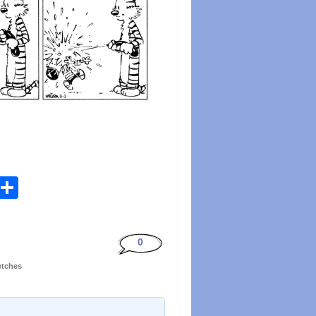
atsApp
Email
Share
0
etches