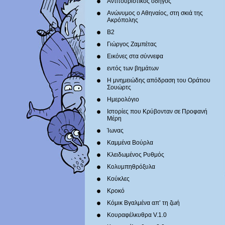
Αντιτουριστικός οδηγός
Ανώνυμος ο Αθηναίος, στη σκιά της
Ακρόπολης
Β2
Γιώργος Ζαμπέτας
Εικόνες στα σύννεφα
εντός των βημάτων
Η μνημειώδης απόδραση του Οράτιου
Σουώρτς
Ημερολόγιο
Ιστορίες που Κρύβονταν σε Προφανή
Μέρη
Ίωνας
Καμμένα Βούρλα
Κλειδωμένος Ρυθμός
Κολυμπηθρόξυλα
Κούκλες
Κροκό
Κόμικ Βγαλμένα απ’ τη ζωή
Κουραφέλκυθρα V.1.0