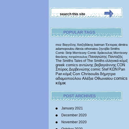
POPULAR TAGS
moz
Βαγγέλης Χατζηδάκης
batman
Έκτορας
dimitra
adamopoulou
Alexia othonaiou
ζηνοβία
Smiths
Comic Strip
Morrissey Comic
δράκουλας
Morrissey
Παναγιώτης Πανταζής
θανάσης πετρόπουλος
The Smiths
Tales of The Smiths
ελληνικά κόμιξ
greek comics
αντώνης βαβαγιάννης
CON
Σπύρος Δερβενιώτης
comic
Stef
ΚΩΝ
Pan
δήμητρα
Pan
κόμιξ
Con Chrisoulis
αδαμοπούλου
Αλέξια Οθωναίου
comics
κόμικ
POST ARCHIVES
January 2021
December 2020
November 2020