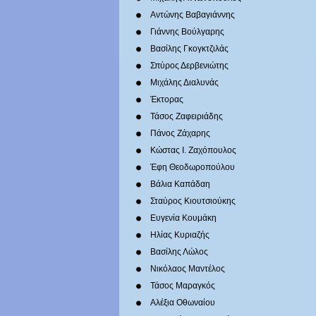
Αντώνης Βαβαγιάννης
Γιάννης Βούλγαρης
Βασίλης Γκογκτζιλάς
Σπύρος Δερβενιώτης
Mιχάλης Διαλυνάς
Έκτορας
Τάσος Ζαφειριάδης
Πάνος Ζάχαρης
Κώστας Ι. Ζαχόπουλoς
Έφη Θεοδωροπούλου
Βάλια Καπάδαη
Σταύρος Κιουτσιούκης
Ευγενία Κουμάκη
Ηλίας Κυριαζής
Βασίλης Λώλος
Νικόλαος Μαντέλος
Τάσος Μαραγκός
Αλέξια Οθωναίου