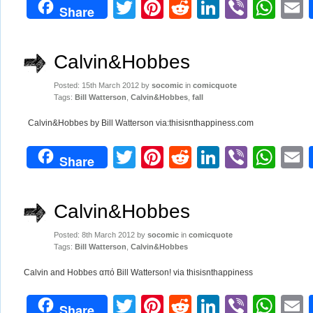
Twitter
Pinterest
Reddit
LinkedIn
Viber
Wh
Share
Calvin&Hobbes
Posted: 15th March 2012 by
socomic
in
comicquote
Tags:
Bill Watterson
,
Calvin&Hobbes
,
fall
Calvin&Hobbes by Bill Watterson via:thisisnthappiness.com
Twitter
Pinterest
Reddit
LinkedIn
Viber
Wh
Share
Calvin&Hobbes
Posted: 8th March 2012 by
socomic
in
comicquote
Tags:
Bill Watterson
,
Calvin&Hobbes
Calvin and Hobbes από Bill Watterson! via thisisnthappiness
Twitter
Pinterest
Reddit
LinkedIn
Viber
Wh
Share