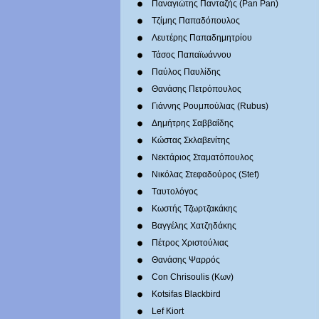
Παναγιώτης Πανταζής (Pan Pan)
Τζίμης Παπαδόπουλος
Λευτέρης Παπαδημητρίου
Τάσος Παπαϊωάννου
Παύλος Παυλίδης
Θανάσης Πετρόπουλος
Γιάννης Ρουμπούλιας (Rubus)
Δημήτρης Σαββαΐδης
Κώστας Σκλαβενίτης
Νεκτάριος Σταματόπουλος
Νικόλας Στεφαδούρος (Stef)
Tαυτολόγος
Κωστής Τζωρτζακάκης
Βαγγέλης Χατζηδάκης
Πέτρος Χριστούλιας
Θανάσης Ψαρρός
Con Chrisoulis (Κων)
Kotsifas Blackbird
Lef Kiort