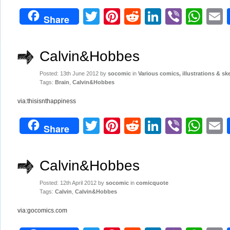
Twitter
Pinterest
Reddit
LinkedIn
Viber
Wh
Share
Calvin&Hobbes
Posted: 13th June 2012 by
socomic
in
Various comics, illustrations & sk
Tags:
Brain
,
Calvin&Hobbes
via:thisisnthappiness
Twitter
Pinterest
Reddit
LinkedIn
Viber
Wh
Share
Calvin&Hobbes
Posted: 12th April 2012 by
socomic
in
comicquote
Tags:
Calvin
,
Calvin&Hobbes
via:gocomics.com