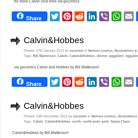
for more Calvin click here via:gocomics
Twitter
Pinterest
Reddit
LinkedIn
Viber
Wh
Share
Calvin&Hobbes
Posted: 27th January 2013 by
socomic
in
Various comics, illustrations &
Tags:
Bill Watterson
,
Calvin
,
Calvin&Hobbes
,
dinner
,
eggplant
,
eggplan
via gocomics Calvin and Hobbes by Bill Watterson!
Twitter
Pinterest
Reddit
LinkedIn
Viber
Wh
Share
Calvin&Hobbes
Posted: 10th December 2012 by
socomic
in
Various comics, illustration
Tags:
Calvin
,
Calvin&Hobbes
,
north
,
north pole
,
pole
,
Santa Claus
Calvin&Hobbes by Bill Watterson!