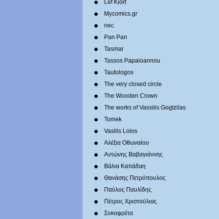
Lef Kiort
Mycomics.gr
nec
Pan Pan
Tasmar
Tassos Papaioannou
Tautologos
The very closed circle
The Wooden Crown
The works of Vassilis Gogtzilas
Tomek
Vasilis Lolos
Αλέξια Οθωναίου
Αντώνης Βαβαγιάννης
Βάλια Καπάδαη
Θανάσης Πετρόπουλος
Παύλος Παυλίδης
Πέτρος Χριστούλιας
Σοκοφρέτα