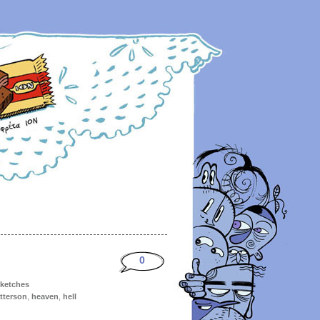
0
sketches
tterson
,
heaven
,
hell