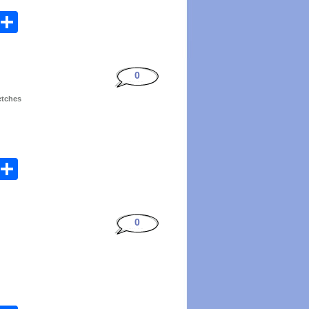
atsApp
Email
Share
0
etches
atsApp
Email
Share
0