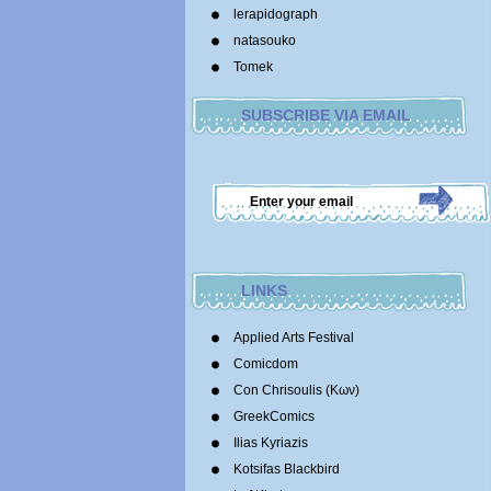
lerapidograph
natasouko
Tomek
SUBSCRIBE VIA EMAIL
LINKS
Applied Arts Festival
Comicdom
Con Chrisoulis (Κων)
GreekComics
Ilias Kyriazis
Kotsifas Blackbird