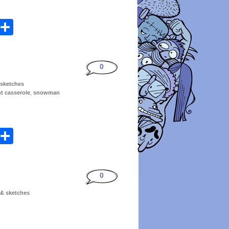
atsApp
Email
Share
0
 sketches
t casserole
,
snowman
atsApp
Email
Share
0
s & sketches