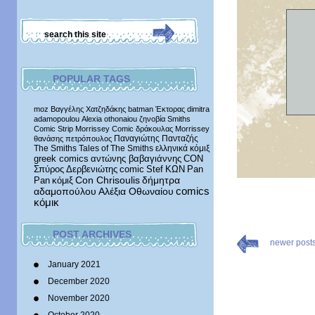
POPULAR TAGS
moz
Βαγγέλης Χατζηδάκης
batman
Έκτορας
dimitra
adamopoulou
Alexia othonaiou
ζηνοβία
Smiths
Comic Strip
Morrissey Comic
δράκουλας
Morrissey
Παναγιώτης Πανταζής
θανάσης πετρόπουλος
The Smiths
Tales of The Smiths
ελληνικά κόμιξ
greek comics
αντώνης βαβαγιάννης
CON
Σπύρος Δερβενιώτης
comic
Stef
ΚΩΝ
Pan
δήμητρα
Pan
κόμιξ
Con Chrisoulis
αδαμοπούλου
Αλέξια Οθωναίου
comics
κόμικ
POST ARCHIVES
newer post
January 2021
December 2020
November 2020