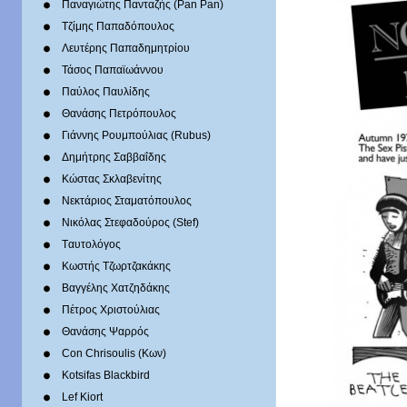
Παναγιώτης Πανταζής (Pan Pan)
Τζίμης Παπαδόπουλος
Λευτέρης Παπαδημητρίου
Τάσος Παπαϊωάννου
Παύλος Παυλίδης
Θανάσης Πετρόπουλος
Γιάννης Ρουμπούλιας (Rubus)
Δημήτρης Σαββαΐδης
Κώστας Σκλαβενίτης
Νεκτάριος Σταματόπουλος
Νικόλας Στεφαδούρος (Stef)
Tαυτολόγος
Κωστής Τζωρτζακάκης
Βαγγέλης Χατζηδάκης
Πέτρος Χριστούλιας
Θανάσης Ψαρρός
Con Chrisoulis (Κων)
Kotsifas Blackbird
Lef Kiort