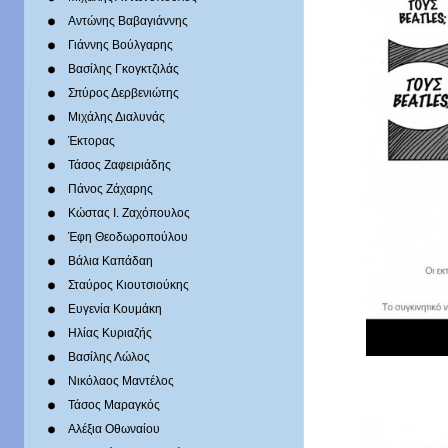
Αντώνης Βαβαγιάννης
Γιάννης Βούλγαρης
Βασίλης Γκογκτζιλάς
Σπύρος Δερβενιώτης
Mιχάλης Διαλυνάς
Έκτορας
Τάσος Ζαφειριάδης
Πάνος Ζάχαρης
Κώστας Ι. Ζαχόπουλoς
Έφη Θεοδωροπούλου
Βάλια Καπάδαη
Σταύρος Κιουτσιούκης
Ευγενία Κουμάκη
Ηλίας Κυριαζής
Βασίλης Λώλος
Νικόλαος Μαντέλος
Τάσος Μαραγκός
Αλέξια Οθωναίου