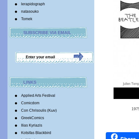
lerapidograph
natasouko
Tomek
SUBSCRIBE VIA EMAIL
LINKS
Applied Arts Festival
Comicdom
1975
Con Chrisoulis (Κων)
GreekComics
Ilias Kyriazis
Kotsifas Blackbird
Share