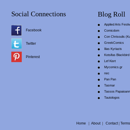
Social Connections
Blog Roll
Applied Arts Festiv
Facebook
Comicdom
Con Chrisoulis (Κ
GreekComics
Twitter
Ilias Kyriazis
Kotsifas Blackbird
Pinterest
Lef Kiort
Mycomics.gr
nec
Pan Pan
Tasmar
Tassos Papaioan
Tautologos
Home
|
About
|
Contact
|
Terms