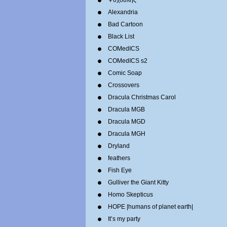
Ψυχούλης
Alexandria
Bad Cartoon
Black List
COMedICS
COMedICS s2
Comic Soap
Crossovers
Dracula Christmas Carol
Dracula MGB
Dracula MGD
Dracula MGH
Dryland
feathers
Fish Eye
Gulliver the Giant Kitty
Homo Skepticus
HOPE |humans of planet earth|
It’s my party