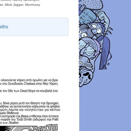
an
,
Mick Jagger
,
Morrissey
iths