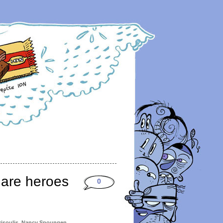
 are heroes
0
isoulis
,
Nancy Spoungen
,