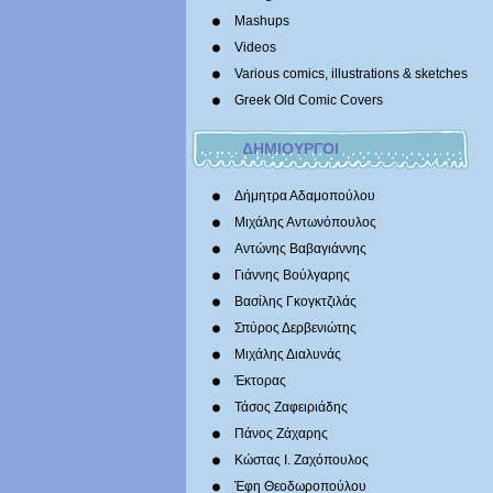
Mashups
Videos
Various comics, illustrations & sketches
Greek Old Comic Covers
ΔΗΜΙΟΥΡΓΟΙ
Δήμητρα Αδαμοπούλου
Μιχάλης Αντωνόπουλος
Αντώνης Βαβαγιάννης
Γιάννης Βούλγαρης
Βασίλης Γκογκτζιλάς
Σπύρος Δερβενιώτης
Mιχάλης Διαλυνάς
Έκτορας
Τάσος Ζαφειριάδης
Πάνος Ζάχαρης
Κώστας Ι. Ζαχόπουλoς
Έφη Θεοδωροπούλου