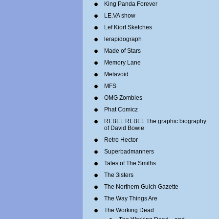
King Panda Forever
LE.VA show
Lef Kiort Sketches
lerapidograph
Made of Stars
Memory Lane
Metavoid
MFS
OMG Zombies
Phat Comicz
REBEL REBEL The graphic biography
of David Bowie
Retro Hector
Superbadmanners
Tales of The Smiths
The 3isters
The Northern Gulch Gazette
The Way Things Are
The Working Dead