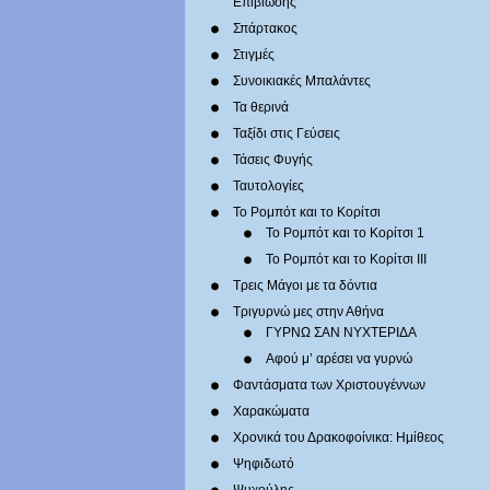
Επιβίωσης
Σπάρτακος
Στιγμές
Συνοικιακές Μπαλάντες
Τα θερινά
Ταξίδι στις Γεύσεις
Τάσεις Φυγής
Ταυτολογίες
Το Ρομπότ και το Κορίτσι
Το Ρομπότ και το Κορίτσι 1
Το Ρομπότ και το Κορίτσι III
Τρεις Μάγοι με τα δόντια
Τριγυρνώ μες στην Αθήνα
ΓΥΡΝΩ ΣΑΝ ΝΥΧΤΕΡΙΔΑ
Αφού μ’ αρέσει να γυρνώ
Φαντάσματα των Χριστουγέννων
Χαρακώματα
Χρονικά του Δρακοφοίνικα: Ημίθεος
Ψηφιδωτό