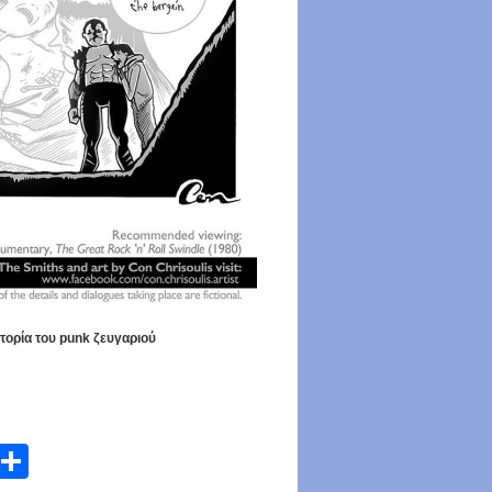
τορία του punk ζευγαριού
atsApp
Email
Share