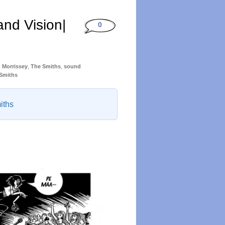
nd Vision|
0
 Morrissey
,
The Smiths
,
sound
Smiths
iths