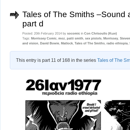
Tales of The Smiths –Sound a
part d
Posted: 20th February 2014 by
socomic
in
Con Chrisoulis (Κων)
Tags:
Morrissey Comic
,
moz
,
patti smith
,
sex pistols
,
Morrissey
,
Steven
and vision
,
David Bowie
,
Matlock
,
Tales of The Smiths
,
radio ethiopia
,
This entry is part 11 of 168 in the series
Tales of The Sm