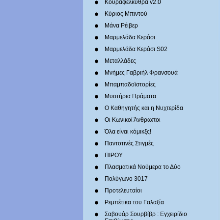
Κουραφέλκυθρα v2.0
Κύριος Μπιντού
Μάνα Ρέιβερ
Μαρμελάδα Κεράσι
Μαρμελάδα Κεράσι S02
Μεταλλάδες
Mνήμες Γαβριήλ Φρανσουά
Μπαμπαδοϊστορίες
Μυστήρια Πράματα
Ο Καθηγητής και η Νυχτερίδα
Οι Κωνικοί Άνθρωποι
Όλα είναι κόμικξς!
Παντοτινές Στιγμές
ΠΙΡΟΥ
Πλασματικά Νούμερα το Δύο
Πολύγωνο 3017
Προτελευταίοι
Ρεμπέτικα του Γαλαξία
Σαβουάρ Σουρβίβρ : Εγχειρίδιο