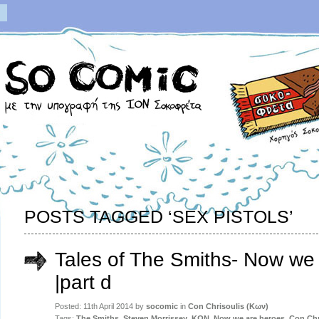
POSTS TAGGED ‘SEX PISTOLS’
Tales of The Smiths- Now we
|part d
Posted: 11th April 2014 by
socomic
in
Con Chrisoulis (Κων)
Tags:
The Smiths
,
Steven Morrissey
,
ΚΩΝ
,
Now we are heroes
,
Con Chr