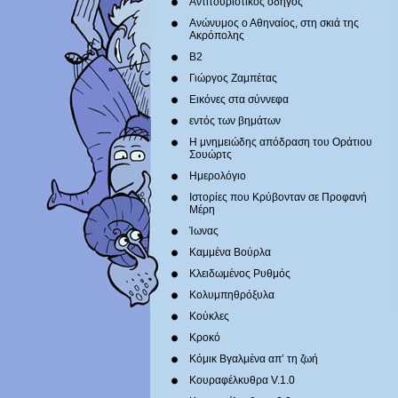
Αντιτουριστικός οδηγός
Ανώνυμος ο Αθηναίος, στη σκιά της
Ακρόπολης
Β2
Γιώργος Ζαμπέτας
Εικόνες στα σύννεφα
εντός των βημάτων
Η μνημειώδης απόδραση του Οράτιου
Σουώρτς
Ημερολόγιο
Ιστορίες που Κρύβονταν σε Προφανή
Μέρη
Ίωνας
Καμμένα Βούρλα
Κλειδωμένος Ρυθμός
Κολυμπηθρόξυλα
Κούκλες
Κροκό
Κόμικ Βγαλμένα απ’ τη ζωή
Κουραφέλκυθρα V.1.0