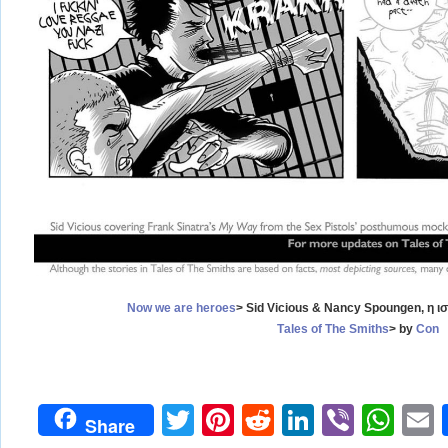
Now we are heroes
> Sid Vicious & Nancy Spoungen, η ισ
Τales of The Smiths
> by
Con
Twitter
Pinterest
Reddit
LinkedIn
Viber
Wh
Share