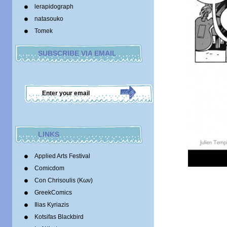
lerapidograph
natasouko
Tomek
SUBSCRIBE VIA EMAIL
LINKS
Applied Arts Festival
Comicdom
Con Chrisoulis (Κων)
GreekComics
Ilias Kyriazis
Kotsifas Blackbird