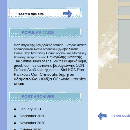
POPULAR TAGS
moz
Βαγγέλης Χατζηδάκης
batman
Έκτορας
dimitra
adamopoulou
Alexia othonaiou
ζηνοβία
Smiths
Comic Strip
Morrissey Comic
δράκουλας
Morrissey
Παναγιώτης Πανταζής
θανάσης πετρόπουλος
The Smiths
Tales of The Smiths
ελληνικά κόμιξ
greek comics
αντώνης βαβαγιάννης
CON
Σπύρος Δερβενιώτης
comic
Stef
ΚΩΝ
Pan
δήμητρα
Pan
κόμιξ
Con Chrisoulis
αδαμοπούλου
Αλέξια Οθωναίου
comics
κόμικ
POST ARCHIVES
January 2021
newer post
December 2020
November 2020