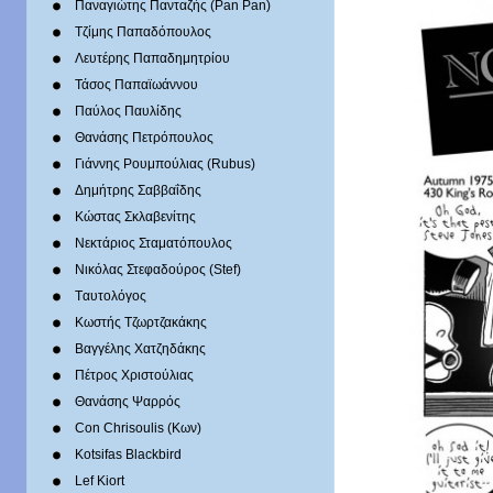
Παναγιώτης Πανταζής (Pan Pan)
Τζίμης Παπαδόπουλος
Λευτέρης Παπαδημητρίου
Τάσος Παπαϊωάννου
Παύλος Παυλίδης
Θανάσης Πετρόπουλος
Γιάννης Ρουμπούλιας (Rubus)
Δημήτρης Σαββαΐδης
Κώστας Σκλαβενίτης
Νεκτάριος Σταματόπουλος
Νικόλας Στεφαδούρος (Stef)
Tαυτολόγος
Κωστής Τζωρτζακάκης
Βαγγέλης Χατζηδάκης
Πέτρος Χριστούλιας
Θανάσης Ψαρρός
Con Chrisoulis (Κων)
Kotsifas Blackbird
Lef Kiort