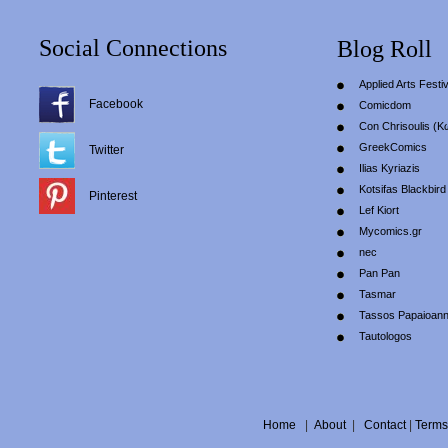
Social Connections
Blog Roll
Applied Arts Festiv
Facebook
Comicdom
Con Chrisoulis (Κ
GreekComics
Twitter
Ilias Kyriazis
Kotsifas Blackbird
Pinterest
Lef Kiort
Mycomics.gr
nec
Pan Pan
Tasmar
Tassos Papaioan
Tautologos
Home
|
About
|
Contact
|
Terms