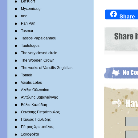
Lef Kiort
Mycomics.gr
Share
nec
Pan Pan
Tasmar
Tassos Papaioannou
Tautologos
The very closed circle
The Wooden Crown
The works of Vassilis Gogtzilas
Tomek
Vasilis Lolos
Αλέξια Οθωναίου
Αντώνης Βαβαγιάννης
Βάλια Καπάδαη
Θανάσης Πετρόπουλος
Παύλος Παυλίδης
Πέτρος Χριστούλιας
Σοκοφρέτα