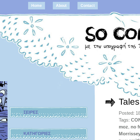
Home
About
Contact
Tales
ΣΕΙΡΕΣ
Posted: 18
Tags:
CO
moz
,
no f
ΚΑΤΗΓΟΡΙΕΣ
Morrisse