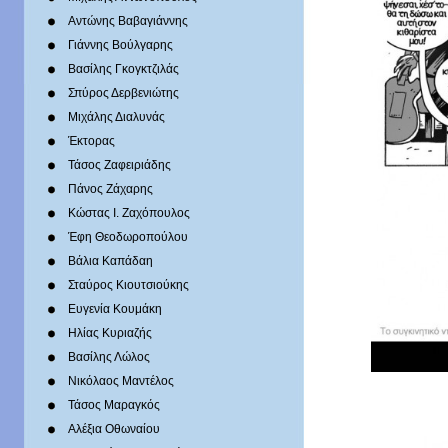
Αντώνης Βαβαγιάννης
Γιάννης Βούλγαρης
Βασίλης Γκογκτζιλάς
Σπύρος Δερβενιώτης
Mιχάλης Διαλυνάς
Έκτορας
Τάσος Ζαφειριάδης
Πάνος Ζάχαρης
Κώστας Ι. Ζαχόπουλoς
Έφη Θεοδωροπούλου
Βάλια Καπάδαη
Σταύρος Κιουτσιούκης
Ευγενία Κουμάκη
Ηλίας Κυριαζής
Βασίλης Λώλος
Νικόλαος Μαντέλος
Τάσος Μαραγκός
Αλέξια Οθωναίου