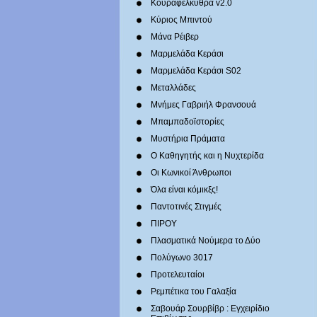
Κουραφέλκυθρα v2.0
Κύριος Μπιντού
Μάνα Ρέιβερ
Μαρμελάδα Κεράσι
Μαρμελάδα Κεράσι S02
Μεταλλάδες
Mνήμες Γαβριήλ Φρανσουά
Μπαμπαδοϊστορίες
Μυστήρια Πράματα
Ο Καθηγητής και η Νυχτερίδα
Οι Κωνικοί Άνθρωποι
Όλα είναι κόμικξς!
Παντοτινές Στιγμές
ΠΙΡΟΥ
Πλασματικά Νούμερα το Δύο
Πολύγωνο 3017
Προτελευταίοι
Ρεμπέτικα του Γαλαξία
Σαβουάρ Σουρβίβρ : Εγχειρίδιο