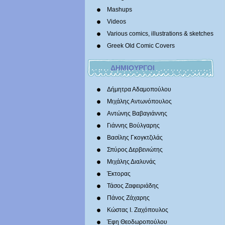
Mashups
Videos
Various comics, illustrations & sketches
Greek Old Comic Covers
ΔΗΜΙΟΥΡΓΟΙ
Δήμητρα Αδαμοπούλου
Μιχάλης Αντωνόπουλος
Αντώνης Βαβαγιάννης
Γιάννης Βούλγαρης
Βασίλης Γκογκτζιλάς
Σπύρος Δερβενιώτης
Mιχάλης Διαλυνάς
Έκτορας
Τάσος Ζαφειριάδης
Πάνος Ζάχαρης
Κώστας Ι. Ζαχόπουλoς
Έφη Θεοδωροπούλου