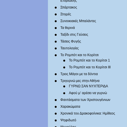
Επιβίωσης
Σπάρτακος
Στιγμές
Συνοικιακές Μπαλάντες
Τα θερινά
Ταξίδι στις Γεύσεις
Τάσεις Φυγής
Ταυτολογίες
Το Ρομπότ και το Κορίτσι
Το Ρομπότ και το Κορίτσι 1
Το Ρομπότ και το Κορίτσι III
Τρεις Μάγοι με τα δόντια
Τριγυρνώ μες στην Αθήνα
ΓΥΡΝΩ ΣΑΝ ΝΥΧΤΕΡΙΔΑ
Αφού μ’ αρέσει να γυρνώ
Φαντάσματα των Χριστουγέννων
Χαρακώματα
Χρονικά του Δρακοφοίνικα: Ημίθεος
Ψηφιδωτό