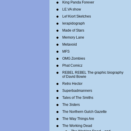
King Panda Forever
LE.VA show
Lef Kiort Sketches
lerapidograph
Made of Stars
Memory Lane
Metavoid
MFS
OMG Zombies
Phat Comicz
REBEL REBEL The graphic biography
of David Bowie
Retro Hector
Superbadmanners
Tales of The Smiths
The 3isters
The Northern Gulch Gazette
The Way Things Are
The Working Dead