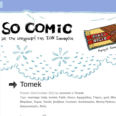
Tomek
Posted: 22nd October 2012 by
socomic
in
Tomek
Tags:
marriage
,
help
,
tomek
,
Faith
,
theos
,
Αρχιμήδης
,
Γάμος
,
god
,
Μόν
Μπράιαν
,
Τομεκ
,
Ταινία
,
βοήθεια
,
Content
,
Archimedes
,
Monty Python
Διαγωνισμός
,
Θεός