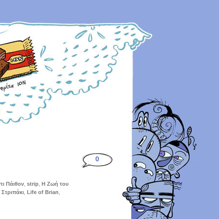
0
τι Πάιθον
,
strip
,
Η Ζωή του
,
Στριπάκι
,
Life of Brian
,