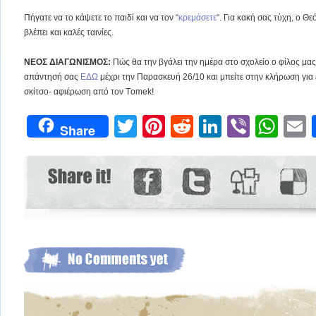
Πήγατε να το κάψετε το παιδί και να τον “
κρεμάσετε
“. Για κακή σας τύχη, ο Θε
βλέπει και καλές ταινίες.
ΝΕΟΣ ΔΙΑΓΩΝΙΣΜΟΣ:
Πώς θα την βγάλει την ημέρα στο σχολείο ο φίλος μας
απάντησή σας
ΕΔΩ
μέχρι την Παρασκευή 26/10 και μπείτε στην κλήρωση για έ
σκίτσο- αφιέρωση από τον Τomek!
Twitter
Pinterest
Reddit
LinkedIn
Viber
Wh
Share