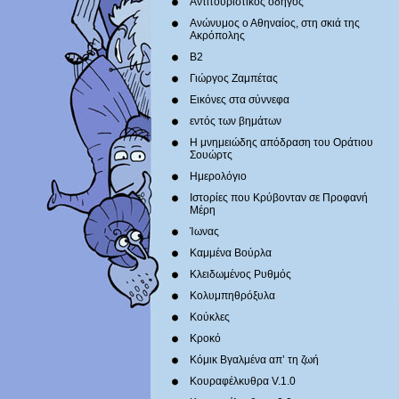
Αντιτουριστικός οδηγός
Ανώνυμος ο Αθηναίος, στη σκιά της
Ακρόπολης
Β2
Γιώργος Ζαμπέτας
Εικόνες στα σύννεφα
εντός των βημάτων
Η μνημειώδης απόδραση του Οράτιου
Σουώρτς
Ημερολόγιο
Ιστορίες που Κρύβονταν σε Προφανή
Μέρη
Ίωνας
Καμμένα Βούρλα
Κλειδωμένος Ρυθμός
Κολυμπηθρόξυλα
Κούκλες
Κροκό
Κόμικ Βγαλμένα απ’ τη ζωή
Κουραφέλκυθρα V.1.0