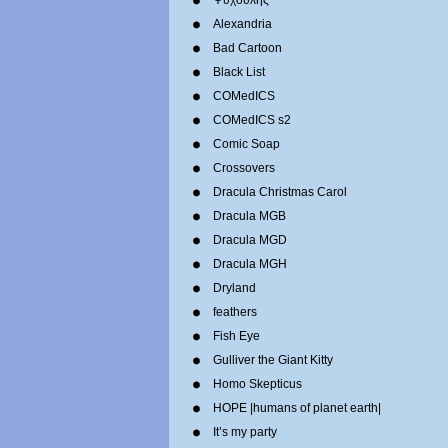
Ψυχούλης
Alexandria
Bad Cartoon
Black List
COMedICS
COMedICS s2
Comic Soap
Crossovers
Dracula Christmas Carol
Dracula MGB
Dracula MGD
Dracula MGH
Dryland
feathers
Fish Eye
Gulliver the Giant Kitty
Homo Skepticus
HOPE |humans of planet earth|
It’s my party