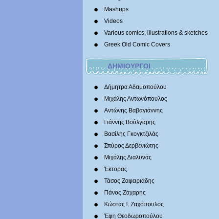
Mashups
Videos
Various comics, illustrations & sketches
Greek Old Comic Covers
ΔΗΜΙΟΥΡΓΟΙ
Δήμητρα Αδαμοπούλου
Μιχάλης Αντωνόπουλος
Αντώνης Βαβαγιάννης
Γιάννης Βούλγαρης
Βασίλης Γκογκτζιλάς
Σπύρος Δερβενιώτης
Mιχάλης Διαλυνάς
Έκτορας
Τάσος Ζαφειριάδης
Πάνος Ζάχαρης
Κώστας Ι. Ζαχόπουλoς
Έφη Θεοδωροπούλου