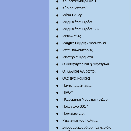
Κουραφέλκυθρα v2.0
Κύριος Μπιντού
Μάνα Ρέιβερ
Μαρμελάδα Κεράσι
Μαρμελάδα Κεράσι S02
Μεταλλάδες
Mνήμες Γαβριήλ Φρανσουά
Μπαμπαδοϊστορίες
Μυστήρια Πράματα
Ο Καθηγητής και η Νυχτερίδα
Οι Κωνικοί Άνθρωποι
Όλα είναι κόμικξς!
Παντοτινές Στιγμές
ΠΙΡΟΥ
Πλασματικά Νούμερα το Δύο
Πολύγωνο 3017
Προτελευταίοι
Ρεμπέτικα του Γαλαξία
Σαβουάρ Σουρβίβρ : Εγχειρίδιο