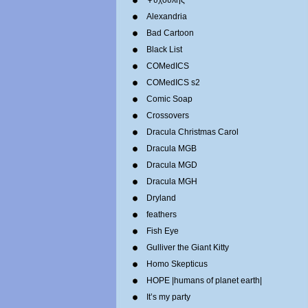
Ψυχούλης
Alexandria
Bad Cartoon
Black List
COMedICS
COMedICS s2
Comic Soap
Crossovers
Dracula Christmas Carol
Dracula MGB
Dracula MGD
Dracula MGH
Dryland
feathers
Fish Eye
Gulliver the Giant Kitty
Homo Skepticus
HOPE |humans of planet earth|
It’s my party