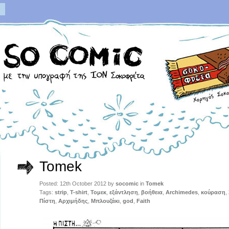
Tomek
Posted: 12th October 2012 by
socomic
in
Tomek
Tags:
strip
,
T-shirt
,
Τομεκ
,
εξάντληση
,
βοήθεια
,
Archimedes
,
κούραση
,
Πίστη
,
Αρχιμήδης
,
Μπλουζάκι
,
god
,
Faith