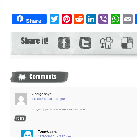
Twitter
Pinterest
Reddit
LinkedIn
Viber
Wh
Share
George
says:
14/10/2012 at 1:16 pm
να ξαναβρεί την αυτοπεποίθησή του
Tomek
says:
15/10/2012 at 3:50 pm