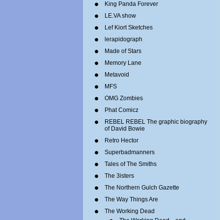
King Panda Forever
LE.VA show
Lef Kiort Sketches
lerapidograph
Made of Stars
Memory Lane
Metavoid
MFS
OMG Zombies
Phat Comicz
REBEL REBEL The graphic biography
of David Bowie
Retro Hector
Superbadmanners
Tales of The Smiths
The 3isters
The Northern Gulch Gazette
The Way Things Are
The Working Dead