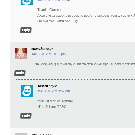
Thanks George…!
Αλλά γίνεται χαμός στο γραφείο μου από μολύβια, γόμες, χαρτιά κτ
Θα ‘ναι πολύ δύσκολο… 😉
Mατινάκι
says:
14/10/2012 at 10:33 pm
…Να βρει μόνιμη έμπνευση! Α, και να αποβάλλει την ψευδαισθήσεις και 
Tomek
says:
15/10/2012 at 3:37 pm
redruM! redruM! redruM!
*The Shining (1980)
Ιωάννα κ
says: