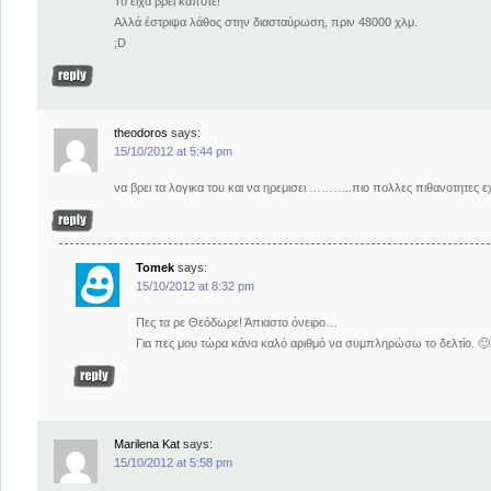
Το είχα βρει κάποτε!
Αλλά έστριψα λάθος στην διασταύρωση, πριν 48000 χλμ.
;D
theodoros
says:
15/10/2012 at 5:44 pm
να βρει τα λογικα του και να ηρεμισει ………..πιο πολλες πιθανοτητες εχ
Tomek
says:
15/10/2012 at 8:32 pm
Πες τα ρε Θεόδωρε! Άπιαστο όνειρο…
Για πες μου τώρα κάνα καλό αριθμό να συμπληρώσω το δελτίο. 🙂
Marilena Kat
says:
15/10/2012 at 5:58 pm