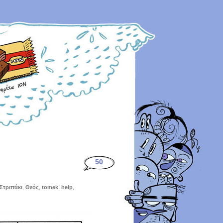
50
Στριπάκι
,
Θεός
,
tomek
,
help
,