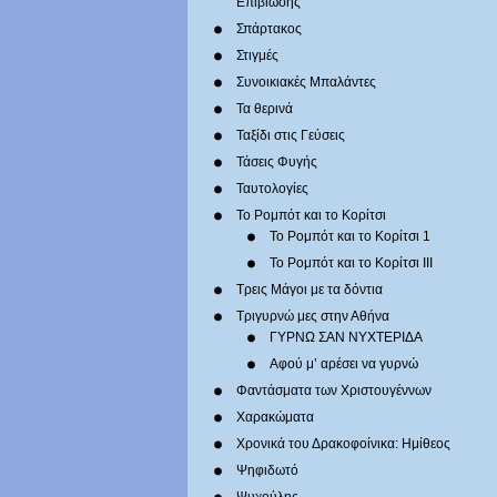
Επιβίωσης
Σπάρτακος
Στιγμές
Συνοικιακές Μπαλάντες
Τα θερινά
Ταξίδι στις Γεύσεις
Τάσεις Φυγής
Ταυτολογίες
Το Ρομπότ και το Κορίτσι
Το Ρομπότ και το Κορίτσι 1
Το Ρομπότ και το Κορίτσι III
Τρεις Μάγοι με τα δόντια
Τριγυρνώ μες στην Αθήνα
ΓΥΡΝΩ ΣΑΝ ΝΥΧΤΕΡΙΔΑ
Αφού μ’ αρέσει να γυρνώ
Φαντάσματα των Χριστουγέννων
Χαρακώματα
Χρονικά του Δρακοφοίνικα: Ημίθεος
Ψηφιδωτό