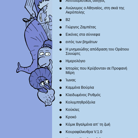
Αντιτουριστικός οδηγός
Ανώνυμος ο Αθηναίος, στη σκιά της
Ακρόπολης
Β2
Γιώργος Ζαμπέτας
Εικόνες στα σύννεφα
εντός των βημάτων
Η μνημειώδης απόδραση του Οράτιου
Σουώρτς
Ημερολόγιο
Ιστορίες που Κρύβονταν σε Προφανή
Μέρη
Ίωνας
Καμμένα Βούρλα
Κλειδωμένος Ρυθμός
Κολυμπηθρόξυλα
Κούκλες
Κροκό
Κόμικ Βγαλμένα απ’ τη ζωή
Κουραφέλκυθρα V.1.0