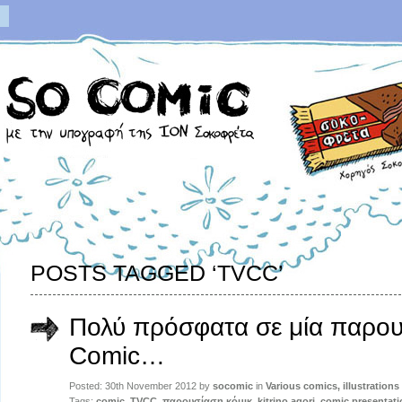
POSTS TAGGED ‘TVCC’
Πολύ πρόσφατα σε μία παρο
Comic…
Posted: 30th November 2012 by
socomic
in
Various comics, illustration
Tags:
comic
,
TVCC
,
παρουσίαση κόμικ
,
kitrino agori
,
comic presentati