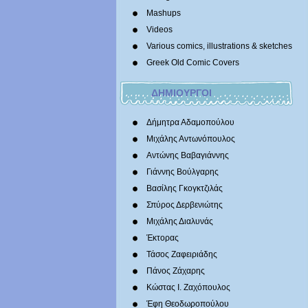
Mashups
Videos
Various comics, illustrations & sketches
Greek Old Comic Covers
ΔΗΜΙΟΥΡΓΟΙ
Δήμητρα Αδαμοπούλου
Μιχάλης Αντωνόπουλος
Αντώνης Βαβαγιάννης
Γιάννης Βούλγαρης
Βασίλης Γκογκτζιλάς
Σπύρος Δερβενιώτης
Mιχάλης Διαλυνάς
Έκτορας
Τάσος Ζαφειριάδης
Πάνος Ζάχαρης
Κώστας Ι. Ζαχόπουλoς
Έφη Θεοδωροπούλου