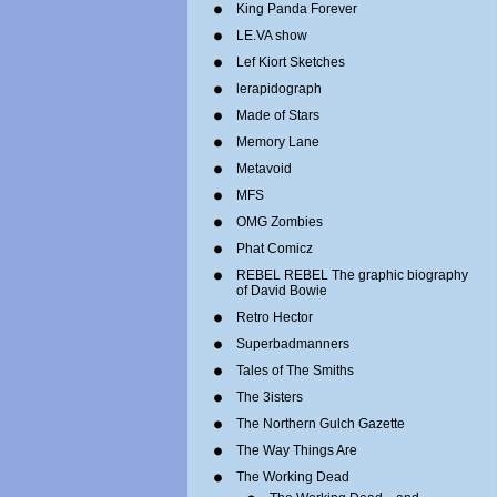
King Panda Forever
LE.VA show
Lef Kiort Sketches
lerapidograph
Made of Stars
Memory Lane
Metavoid
MFS
OMG Zombies
Phat Comicz
REBEL REBEL The graphic biography
of David Bowie
Retro Hector
Superbadmanners
Tales of The Smiths
The 3isters
The Northern Gulch Gazette
The Way Things Are
The Working Dead