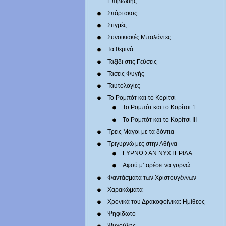
Επιβίωσης
Σπάρτακος
Στιγμές
Συνοικιακές Μπαλάντες
Τα θερινά
Ταξίδι στις Γεύσεις
Τάσεις Φυγής
Ταυτολογίες
Το Ρομπότ και το Κορίτσι
Το Ρομπότ και το Κορίτσι 1
Το Ρομπότ και το Κορίτσι III
Τρεις Μάγοι με τα δόντια
Τριγυρνώ μες στην Αθήνα
ΓΥΡΝΩ ΣΑΝ ΝΥΧΤΕΡΙΔΑ
Αφού μ’ αρέσει να γυρνώ
Φαντάσματα των Χριστουγέννων
Χαρακώματα
Χρονικά του Δρακοφοίνικα: Ημίθεος
Ψηφιδωτό