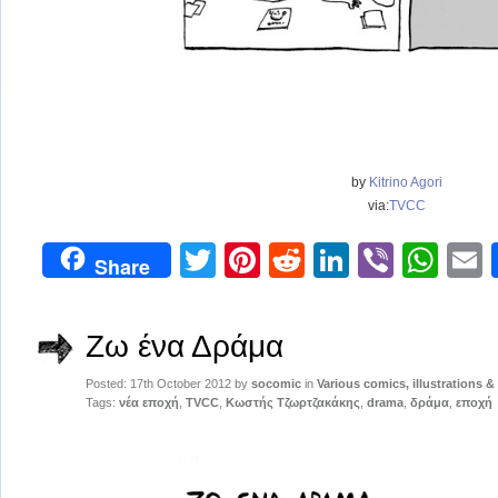
by
Kitrino Agori
via:
TVCC
Twitter
Pinterest
Reddit
LinkedIn
Viber
Wh
Share
Ζω ένα Δράμα
Posted: 17th October 2012 by
socomic
in
Various comics, illustrations &
Tags:
νέα εποχή
,
TVCC
,
Κωστής Τζωρτζακάκης
,
drama
,
δράμα
,
εποχή