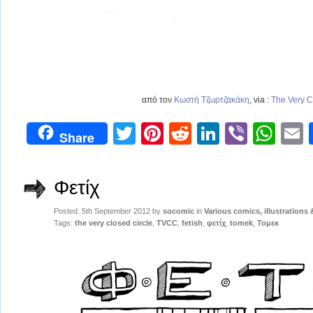
από τον
Κωστή Τζωρτζακάκη
, via :
The Very C
Twitter
Pinterest
Reddit
LinkedIn
Viber
Wh
Share
Φετίχ
Posted: 5th September 2012 by
socomic
in
Various comics, illustrations
Tags:
the very closed circle
,
TVCC
,
fetish
,
φετίχ
,
tomek
,
Τομεκ