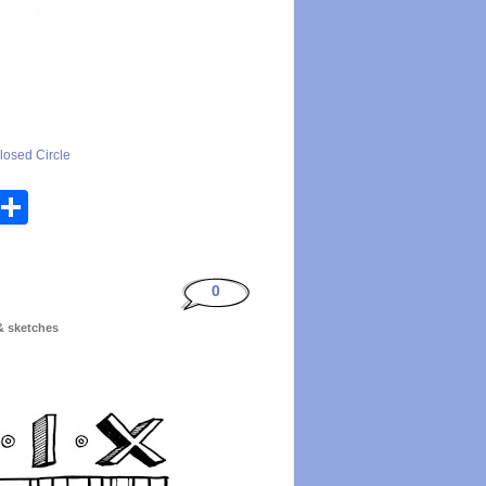
losed Circle
atsApp
Email
Share
0
 & sketches