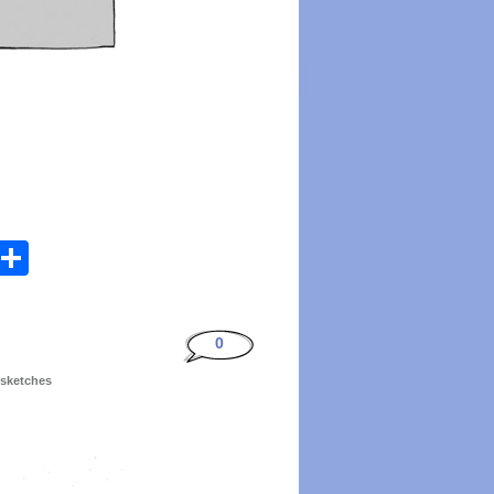
atsApp
Email
Share
0
 sketches