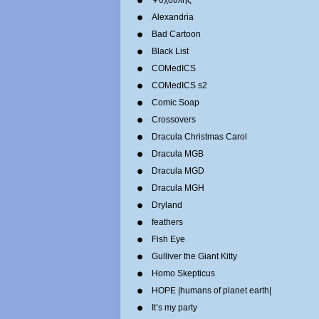
Ψυχούλης
Alexandria
Bad Cartoon
Black List
COMedICS
COMedICS s2
Comic Soap
Crossovers
Dracula Christmas Carol
Dracula MGB
Dracula MGD
Dracula MGH
Dryland
feathers
Fish Eye
Gulliver the Giant Kitty
Homo Skepticus
HOPE |humans of planet earth|
It’s my party