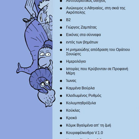
Αντιτουριστικός οδηγός
Ανώνυμος ο Αθηναίος, στη σκιά της
Ακρόπολης
Β2
Γιώργος Ζαμπέτας
Εικόνες στα σύννεφα
εντός των βημάτων
Η μνημειώδης απόδραση του Οράτιου
Σουώρτς
Ημερολόγιο
Ιστορίες που Κρύβονταν σε Προφανή
Μέρη
Ίωνας
Καμμένα Βούρλα
Κλειδωμένος Ρυθμός
Κολυμπηθρόξυλα
Κούκλες
Κροκό
Κόμικ Βγαλμένα απ’ τη ζωή
Κουραφέλκυθρα V.1.0