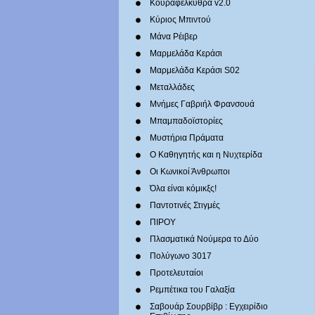
Κουραφέλκυθρα v2.0
Κύριος Μπιντού
Μάνα Ρέιβερ
Μαρμελάδα Κεράσι
Μαρμελάδα Κεράσι S02
Μεταλλάδες
Mνήμες Γαβριήλ Φρανσουά
Μπαμπαδοϊστορίες
Μυστήρια Πράματα
Ο Καθηγητής και η Νυχτερίδα
Οι Κωνικοί Άνθρωποι
Όλα είναι κόμικξς!
Παντοτινές Στιγμές
ΠΙΡΟΥ
Πλασματικά Νούμερα το Δύο
Πολύγωνο 3017
Προτελευταίοι
Ρεμπέτικα του Γαλαξία
Σαβουάρ Σουρβίβρ : Εγχειρίδιο