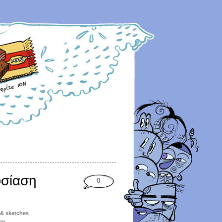
υσίαση
0
s & sketches
on