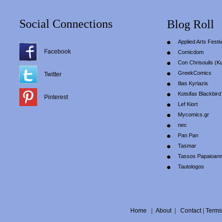
Social Connections
Blog Roll
Applied Arts Festiv
Facebook
Comicdom
Con Chrisoulis (Κ
GreekComics
Twitter
Ilias Kyriazis
Kotsifas Blackbird
Pinterest
Lef Kiort
Mycomics.gr
nec
Pan Pan
Tasmar
Tassos Papaioan
Tautologos
Home
|
About
|
Contact
|
Terms