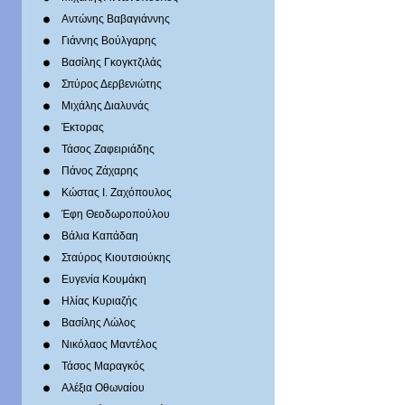
Αντώνης Βαβαγιάννης
Γιάννης Βούλγαρης
Βασίλης Γκογκτζιλάς
Σπύρος Δερβενιώτης
Mιχάλης Διαλυνάς
Έκτορας
Τάσος Ζαφειριάδης
Πάνος Ζάχαρης
Κώστας Ι. Ζαχόπουλoς
Έφη Θεοδωροπούλου
Βάλια Καπάδαη
Σταύρος Κιουτσιούκης
Ευγενία Κουμάκη
Ηλίας Κυριαζής
Βασίλης Λώλος
Νικόλαος Μαντέλος
Τάσος Μαραγκός
Αλέξια Οθωναίου