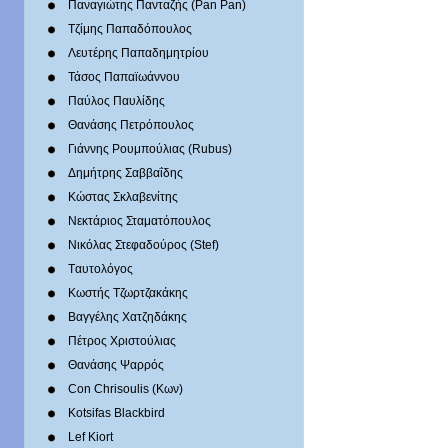
Παναγιώτης Πανταζής (Pan Pan)
Τζίμης Παπαδόπουλος
Λευτέρης Παπαδημητρίου
Τάσος Παπαϊωάννου
Παύλος Παυλίδης
Θανάσης Πετρόπουλος
Γιάννης Ρουμπούλιας (Rubus)
Δημήτρης Σαββαΐδης
Κώστας Σκλαβενίτης
Νεκτάριος Σταματόπουλος
Νικόλας Στεφαδούρος (Stef)
Tαυτολόγος
Κωστής Τζωρτζακάκης
Βαγγέλης Χατζηδάκης
Πέτρος Χριστούλιας
Θανάσης Ψαρρός
Con Chrisoulis (Κων)
Kotsifas Blackbird
Lef Kiort