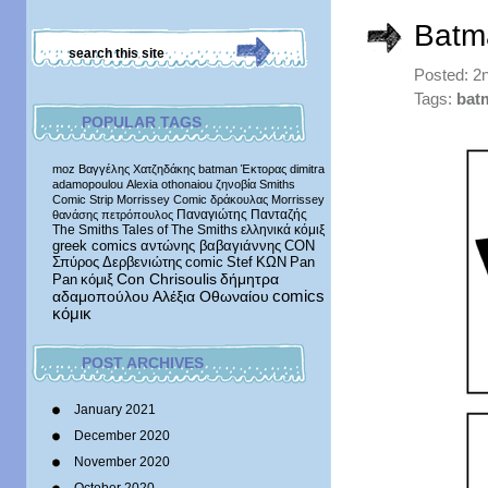
Batm
Posted: 2
Tags:
bat
POPULAR TAGS
moz
Βαγγέλης Χατζηδάκης
batman
Έκτορας
dimitra
adamopoulou
Alexia othonaiou
ζηνοβία
Smiths
Comic Strip
Morrissey Comic
δράκουλας
Morrissey
Παναγιώτης Πανταζής
θανάσης πετρόπουλος
The Smiths
Tales of The Smiths
ελληνικά κόμιξ
greek comics
αντώνης βαβαγιάννης
CON
Σπύρος Δερβενιώτης
comic
Stef
ΚΩΝ
Pan
δήμητρα
Pan
κόμιξ
Con Chrisoulis
αδαμοπούλου
Αλέξια Οθωναίου
comics
κόμικ
POST ARCHIVES
January 2021
December 2020
November 2020