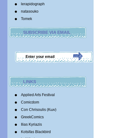
lerapidograph
natasouko
Tomek
SUBSCRIBE VIA EMAIL
LINKS
Applied Arts Festival
Comicdom
Con Chrisoulis (Κων)
GreekComics
Ilias Kyriazis
Kotsifas Blackbird