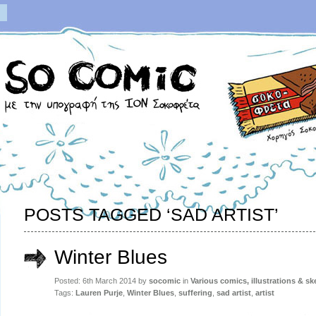
POSTS TAGGED ‘SAD ARTIST’
Winter Blues
Posted: 6th March 2014 by
socomic
in
Various comics, illustrations & s
Tags:
Lauren Purje
,
Winter Blues
,
suffering
,
sad artist
,
artist