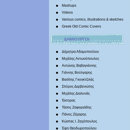
Mashups
Videos
Various comics, illustrations & sketches
Greek Old Comic Covers
ΔΗΜΙΟΥΡΓΟΙ
Δήμητρα Αδαμοπούλου
Μιχάλης Αντωνόπουλος
Αντώνης Βαβαγιάννης
Γιάννης Βούλγαρης
Βασίλης Γκογκτζιλάς
Σπύρος Δερβενιώτης
Mιχάλης Διαλυνάς
Έκτορας
Τάσος Ζαφειριάδης
Πάνος Ζάχαρης
Κώστας Ι. Ζαχόπουλoς
Έφη Θεοδωροπούλου