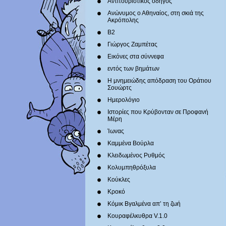
Αντιτουριστικός οδηγός
Ανώνυμος ο Αθηναίος, στη σκιά της
Ακρόπολης
Β2
Γιώργος Ζαμπέτας
Εικόνες στα σύννεφα
εντός των βημάτων
Η μνημειώδης απόδραση του Οράτιου
Σουώρτς
Ημερολόγιο
Ιστορίες που Κρύβονταν σε Προφανή
Μέρη
Ίωνας
Καμμένα Βούρλα
Κλειδωμένος Ρυθμός
Κολυμπηθρόξυλα
Κούκλες
Κροκό
Κόμικ Βγαλμένα απ’ τη ζωή
Κουραφέλκυθρα V.1.0