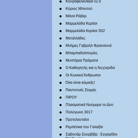
Κουραφέλκυθρα v2.0
Κύριος Μπιντού
Μάνα Ρέιβερ
Μαρμελάδα Κεράσι
Μαρμελάδα Κεράσι S02
Μεταλλάδες
Mνήμες Γαβριήλ Φρανσουά
Μπαμπαδοϊστορίες
Μυστήρια Πράματα
Ο Καθηγητής και η Νυχτερίδα
Οι Κωνικοί Άνθρωποι
Όλα είναι κόμικξς!
Παντοτινές Στιγμές
ΠΙΡΟΥ
Πλασματικά Νούμερα το Δύο
Πολύγωνο 3017
Προτελευταίοι
Ρεμπέτικα του Γαλαξία
Σαβουάρ Σουρβίβρ : Εγχειρίδιο