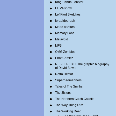
King Panda Forever
LE.VA show
Lef Kiort Sketches
lerapidograph
Made of Stars
Memory Lane
Metavoid
MFS
OMG Zombies
Phat Comicz
REBEL REBEL The graphic biography
of David Bowie
Retro Hector
Superbadmanners
Tales of The Smiths
The 3isters
The Northern Gulch Gazette
The Way Things Are
The Working Dead