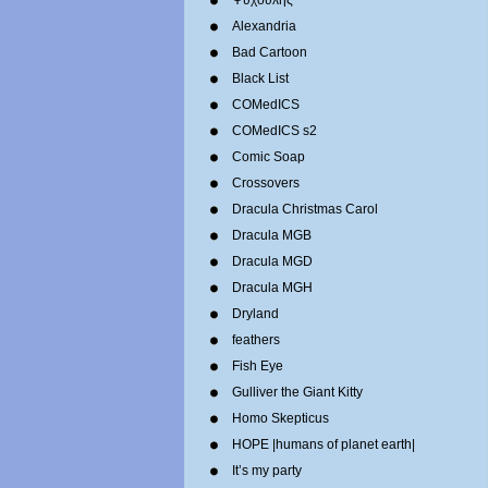
Ψυχούλης
Alexandria
Bad Cartoon
Black List
COMedICS
COMedICS s2
Comic Soap
Crossovers
Dracula Christmas Carol
Dracula MGB
Dracula MGD
Dracula MGH
Dryland
feathers
Fish Eye
Gulliver the Giant Kitty
Homo Skepticus
HOPE |humans of planet earth|
It’s my party