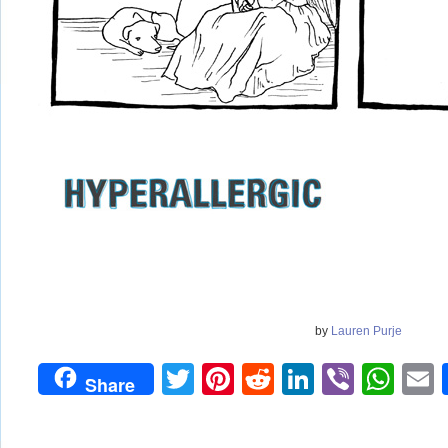
by
Lauren Purje
Twitter
Pinterest
Reddit
LinkedIn
Viber
Wh
Share