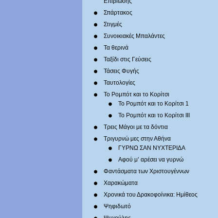
Επιβίωσης
Σπάρτακος
Στιγμές
Συνοικιακές Μπαλάντες
Τα θερινά
Ταξίδι στις Γεύσεις
Τάσεις Φυγής
Ταυτολογίες
Το Ρομπότ και το Κορίτσι
Το Ρομπότ και το Κορίτσι 1
Το Ρομπότ και το Κορίτσι III
Τρεις Μάγοι με τα δόντια
Τριγυρνώ μες στην Αθήνα
ΓΥΡΝΩ ΣΑΝ ΝΥΧΤΕΡΙΔΑ
Αφού μ’ αρέσει να γυρνώ
Φαντάσματα των Χριστουγέννων
Χαρακώματα
Χρονικά του Δρακοφοίνικα: Ημίθεος
Ψηφιδωτό