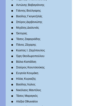
Αντώνης Βαβαγιάννης
Γιάννης Βούλγαρης
Βασίλης Γκογκτζιλάς
Σπύρος Δερβενιώτης
Mιχάλης Διαλυνάς
Έκτορας
Τάσος Ζαφειριάδης
Πάνος Ζάχαρης
Κώστας Ι. Ζαχόπουλoς
Έφη Θεοδωροπούλου
Βάλια Καπάδαη
Σταύρος Κιουτσιούκης
Ευγενία Κουμάκη
Ηλίας Κυριαζής
Βασίλης Λώλος
Νικόλαος Μαντέλος
Τάσος Μαραγκός
Αλέξια Οθωναίου