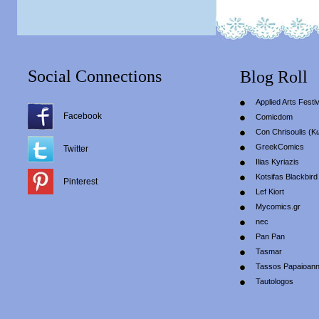
Social Connections
Blog Roll
Applied Arts Festiv
Facebook
Comicdom
Con Chrisoulis (Κ
GreekComics
Twitter
Ilias Kyriazis
Kotsifas Blackbird
Pinterest
Lef Kiort
Mycomics.gr
nec
Pan Pan
Tasmar
Tassos Papaioan
Tautologos