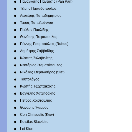
Παναγιώτης Πανταζής (Pan Pan)
Τζίμης Παπαδόπουλος
Λευτέρης Παπαδημητρίου
Τάσος Παπαϊωάννου
Παύλος Παυλίδης
Θανάσης Πετρόπουλος
Γιάννης Ρουμπούλιας (Rubus)
Δημήτρης Σαββαΐδης
Κώστας Σκλαβενίτης
Νεκτάριος Σταματόπουλος
Νικόλας Στεφαδούρος (Stef)
Tαυτολόγος
Κωστής Τζωρτζακάκης
Βαγγέλης Χατζηδάκης
Πέτρος Χριστούλιας
Θανάσης Ψαρρός
Con Chrisoulis (Κων)
Kotsifas Blackbird
Lef Kiort