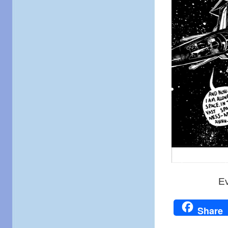
E
Share