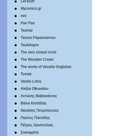
Lef Kiort
Mycomics.gr
nec
Pan Pan
Tasmar
Tassos Papaioannou
Tautologos
The very closed circle
The Wooden Crown
The works of Vassilis Gogtzilas
Tomek
Vasilis Lolos
Αλέξια Οθωναίου
Αντώνης Βαβαγιάννης
Βάλια Καπάδαη
Θανάσης Πετρόπουλος
Παύλος Παυλίδης
Πέτρος Χριστούλιας
Σοκοφρέτα