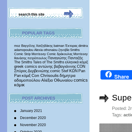
POPULAR TAGS
moz
Βαγγέλης Χατζηδάκης
batman
Έκτορας
dimitra
adamopoulou
Alexia othonaiou
ζηνοβία
Smiths
Comic Strip
Morrissey Comic
δράκουλας
Morrissey
Παναγιώτης Πανταζής
θανάσης πετρόπουλος
The Smiths
Tales of The Smiths
ελληνικά κόμιξ
greek comics
αντώνης βαβαγιάννης
CON
Σπύρος Δερβενιώτης
comic
Stef
ΚΩΝ
Pan
Share
δήμητρα
Pan
κόμιξ
Con Chrisoulis
αδαμοπούλου
Αλέξια Οθωναίου
comics
κόμικ
Supe
POST ARCHIVES
Posted: 2
January 2021
Tags:
acti
December 2020
November 2020