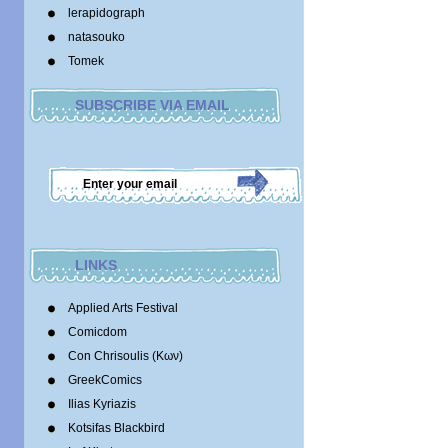
lerapidograph
natasouko
Tomek
SUBSCRIBE VIA EMAIL
LINKS
Applied Arts Festival
Comicdom
Con Chrisoulis (Κων)
GreekComics
Ilias Kyriazis
Kotsifas Blackbird