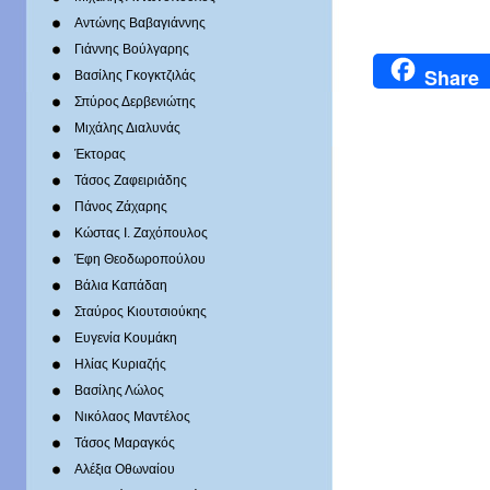
Αντώνης Βαβαγιάννης
Γιάννης Βούλγαρης
Share
Βασίλης Γκογκτζιλάς
Σπύρος Δερβενιώτης
Mιχάλης Διαλυνάς
Έκτορας
Τάσος Ζαφειριάδης
Πάνος Ζάχαρης
Κώστας Ι. Ζαχόπουλoς
Έφη Θεοδωροπούλου
Βάλια Καπάδαη
Σταύρος Κιουτσιούκης
Ευγενία Κουμάκη
Ηλίας Κυριαζής
Βασίλης Λώλος
Νικόλαος Μαντέλος
Τάσος Μαραγκός
Αλέξια Οθωναίου