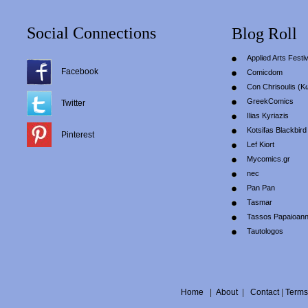
Social Connections
Blog Roll
Applied Arts Festiv
Facebook
Comicdom
Con Chrisoulis (Κ
GreekComics
Twitter
Ilias Kyriazis
Kotsifas Blackbird
Pinterest
Lef Kiort
Mycomics.gr
nec
Pan Pan
Tasmar
Tassos Papaioan
Tautologos
Home
|
About
|
Contact
|
Terms