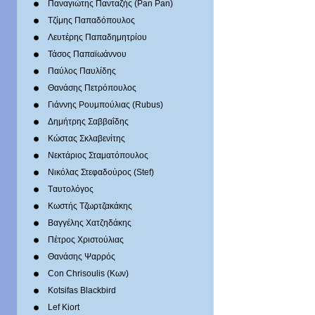
Παναγιώτης Πανταζής (Pan Pan)
Τζίμης Παπαδόπουλος
Λευτέρης Παπαδημητρίου
Τάσος Παπαϊωάννου
Παύλος Παυλίδης
Θανάσης Πετρόπουλος
Γιάννης Ρουμπούλιας (Rubus)
Δημήτρης Σαββαΐδης
Κώστας Σκλαβενίτης
Νεκτάριος Σταματόπουλος
Νικόλας Στεφαδούρος (Stef)
Tαυτολόγος
Κωστής Τζωρτζακάκης
Βαγγέλης Χατζηδάκης
Πέτρος Χριστούλιας
Θανάσης Ψαρρός
Con Chrisoulis (Κων)
Kotsifas Blackbird
Lef Kiort