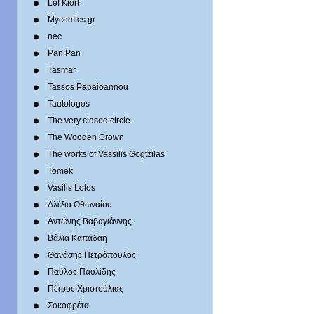
Lef Kiort
Mycomics.gr
nec
Pan Pan
Tasmar
Tassos Papaioannou
Tautologos
The very closed circle
The Wooden Crown
The works of Vassilis Gogtzilas
Tomek
Vasilis Lolos
Αλέξια Οθωναίου
Αντώνης Βαβαγιάννης
Βάλια Καπάδαη
Θανάσης Πετρόπουλος
Παύλος Παυλίδης
Πέτρος Χριστούλιας
Σοκοφρέτα