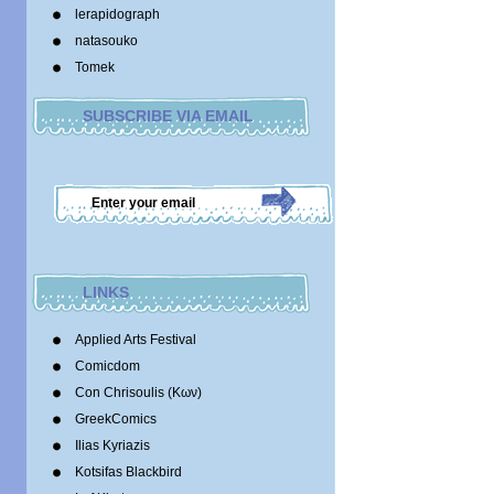
lerapidograph
natasouko
Tomek
SUBSCRIBE VIA EMAIL
LINKS
Applied Arts Festival
Comicdom
Con Chrisoulis (Κων)
GreekComics
Ilias Kyriazis
Kotsifas Blackbird