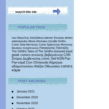
POPULAR TAGS
moz
Βαγγέλης Χατζηδάκης
batman
Έκτορας
dimitra
adamopoulou
Alexia othonaiou
ζηνοβία
Smiths
Comic Strip
Morrissey Comic
δράκουλας
Morrissey
Παναγιώτης Πανταζής
θανάσης πετρόπουλος
The Smiths
Tales of The Smiths
ελληνικά κόμιξ
greek comics
αντώνης βαβαγιάννης
CON
Σπύρος Δερβενιώτης
comic
Stef
ΚΩΝ
Pan
δήμητρα
Pan
κόμιξ
Con Chrisoulis
αδαμοπούλου
Αλέξια Οθωναίου
comics
κόμικ
POST ARCHIVES
January 2021
December 2020
November 2020