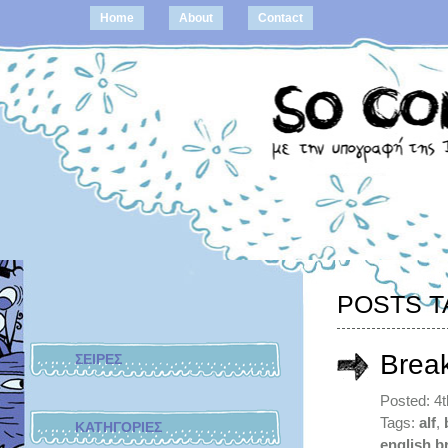
Home
About
Contact
POSTS T
Break
ΣΕΙΡΕΣ
Posted: 4
Tags:
alf
,
ΚΑΤΗΓΟΡΙΕΣ
english b