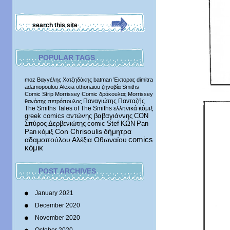
POPULAR TAGS
moz
Βαγγέλης Χατζηδάκης
batman
Έκτορας
dimitra
adamopoulou
Alexia othonaiou
ζηνοβία
Smiths
Comic Strip
Morrissey Comic
δράκουλας
Morrissey
Παναγιώτης Πανταζής
θανάσης πετρόπουλος
The Smiths
Tales of The Smiths
ελληνικά κόμιξ
greek comics
αντώνης βαβαγιάννης
CON
Σπύρος Δερβενιώτης
comic
Stef
ΚΩΝ
Pan
δήμητρα
Pan
κόμιξ
Con Chrisoulis
αδαμοπούλου
Αλέξια Οθωναίου
comics
κόμικ
POST ARCHIVES
January 2021
December 2020
November 2020