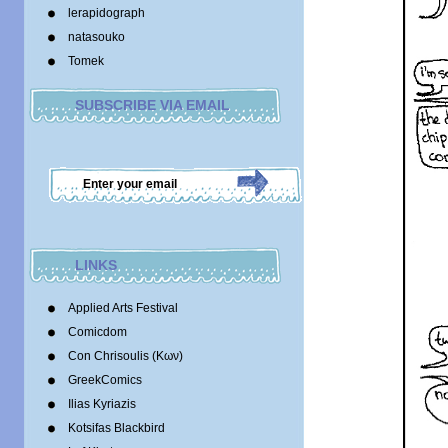
lerapidograph
natasouko
Tomek
SUBSCRIBE VIA EMAIL
LINKS
Applied Arts Festival
Comicdom
Con Chrisoulis (Κων)
GreekComics
Ilias Kyriazis
Kotsifas Blackbird