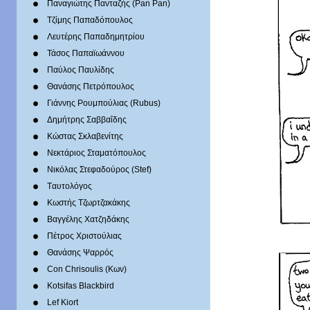
Παναγιώτης Πανταζής (Pan Pan)
Τζίμης Παπαδόπουλος
Λευτέρης Παπαδημητρίου
Τάσος Παπαϊωάννου
Παύλος Παυλίδης
Θανάσης Πετρόπουλος
Γιάννης Ρουμπούλιας (Rubus)
Δημήτρης Σαββαΐδης
Κώστας Σκλαβενίτης
Νεκτάριος Σταματόπουλος
Νικόλας Στεφαδούρος (Stef)
Tαυτολόγος
Κωστής Τζωρτζακάκης
Βαγγέλης Χατζηδάκης
Πέτρος Χριστούλιας
Θανάσης Ψαρρός
Con Chrisoulis (Κων)
Kotsifas Blackbird
Lef Kiort