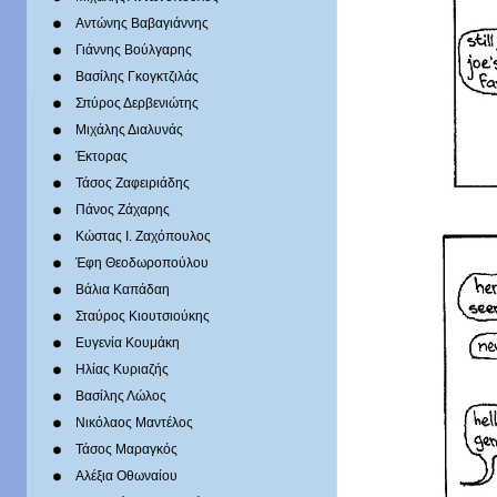
Αντώνης Βαβαγιάννης
Γιάννης Βούλγαρης
Βασίλης Γκογκτζιλάς
Σπύρος Δερβενιώτης
Mιχάλης Διαλυνάς
Έκτορας
Τάσος Ζαφειριάδης
Πάνος Ζάχαρης
Κώστας Ι. Ζαχόπουλoς
Έφη Θεοδωροπούλου
Βάλια Καπάδαη
Σταύρος Κιουτσιούκης
Ευγενία Κουμάκη
Ηλίας Κυριαζής
Βασίλης Λώλος
Νικόλαος Μαντέλος
Τάσος Μαραγκός
Αλέξια Οθωναίου