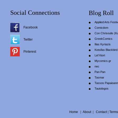
Social Connections
Blog Roll
Applied Arts Festiv
Facebook
Comicdom
Con Chrisoulis (Κ
GreekComics
Twitter
Ilias Kyriazis
Kotsifas Blackbird
Pinterest
Lef Kiort
Mycomics.gr
nec
Pan Pan
Tasmar
Tassos Papaioan
Tautologos
Home
|
About
|
Contact
|
Terms