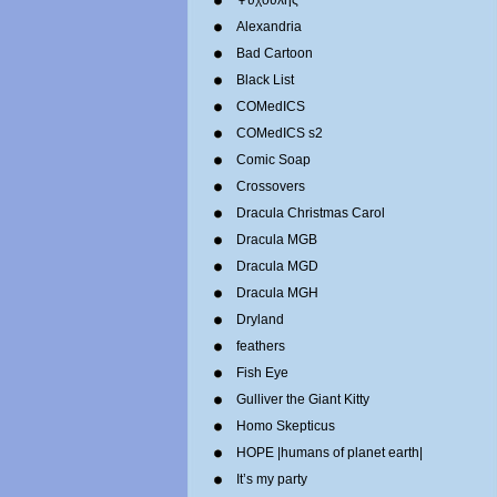
Ψυχούλης
Alexandria
Bad Cartoon
Black List
COMedICS
COMedICS s2
Comic Soap
Crossovers
Dracula Christmas Carol
Dracula MGB
Dracula MGD
Dracula MGH
Dryland
feathers
Fish Eye
Gulliver the Giant Kitty
Homo Skepticus
HOPE |humans of planet earth|
It’s my party