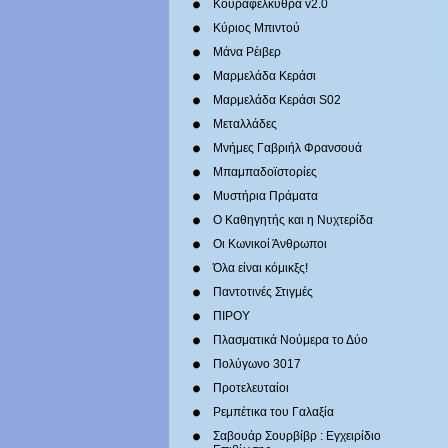
Κουραφέλκυθρα v2.0
Κύριος Μπιντού
Μάνα Ρέιβερ
Μαρμελάδα Κεράσι
Μαρμελάδα Κεράσι S02
Μεταλλάδες
Mνήμες Γαβριήλ Φρανσουά
Μπαμπαδοϊστορίες
Μυστήρια Πράματα
Ο Καθηγητής και η Νυχτερίδα
Οι Κωνικοί Άνθρωποι
Όλα είναι κόμικξς!
Παντοτινές Στιγμές
ΠΙΡΟΥ
Πλασματικά Νούμερα το Δύο
Πολύγωνο 3017
Προτελευταίοι
Ρεμπέτικα του Γαλαξία
Σαβουάρ Σουρβίβρ : Εγχειρίδιο