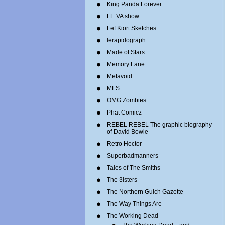
King Panda Forever
LE.VA show
Lef Kiort Sketches
lerapidograph
Made of Stars
Memory Lane
Metavoid
MFS
OMG Zombies
Phat Comicz
REBEL REBEL The graphic biography
of David Bowie
Retro Hector
Superbadmanners
Tales of The Smiths
The 3isters
The Northern Gulch Gazette
The Way Things Are
The Working Dead