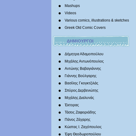
Mashups
Videos
Various comics, illustrations & sketches
Greek Old Comic Covers
ΔΗΜΙΟΥΡΓΟΙ
Δήμητρα Αδαμοπούλου
Μιχάλης Αντωνόπουλος
Αντώνης Βαβαγιάννης
Γιάννης Βούλγαρης
Βασίλης Γκογκτζιλάς
Σπύρος Δερβενιώτης
Mιχάλης Διαλυνάς
Έκτορας
Τάσος Ζαφειριάδης
Πάνος Ζάχαρης
Κώστας Ι. Ζαχόπουλoς
Έφη Θεοδωροπούλου