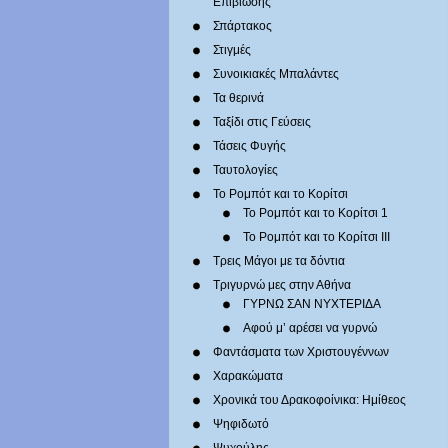
Επιβίωσης
Σπάρτακος
Στιγμές
Συνοικιακές Μπαλάντες
Τα θερινά
Ταξίδι στις Γεύσεις
Τάσεις Φυγής
Ταυτολογίες
Το Ρομπότ και το Κορίτσι
Το Ρομπότ και το Κορίτσι 1
Το Ρομπότ και το Κορίτσι III
Τρεις Μάγοι με τα δόντια
Τριγυρνώ μες στην Αθήνα
ΓΥΡΝΩ ΣΑΝ ΝΥΧΤΕΡΙΔΑ
Αφού μ’ αρέσει να γυρνώ
Φαντάσματα των Χριστουγέννων
Χαρακώματα
Χρονικά του Δρακοφοίνικα: Ημίθεος
Ψηφιδωτό