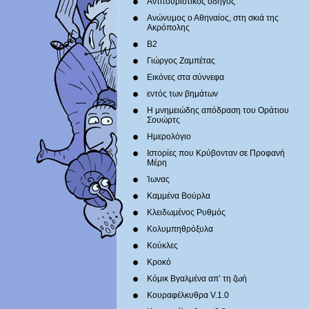
Αντιτουριστικός οδηγός
Ανώνυμος ο Αθηναίος, στη σκιά της
Ακρόπολης
Β2
Γιώργος Ζαμπέτας
Εικόνες στα σύννεφα
εντός των βημάτων
Η μνημειώδης απόδραση του Οράτιου
Σουώρτς
Ημερολόγιο
Ιστορίες που Κρύβονταν σε Προφανή
Μέρη
Ίωνας
Καμμένα Βούρλα
Κλειδωμένος Ρυθμός
Κολυμπηθρόξυλα
Κούκλες
Κροκό
Κόμικ Βγαλμένα απ’ τη ζωή
Κουραφέλκυθρα V.1.0