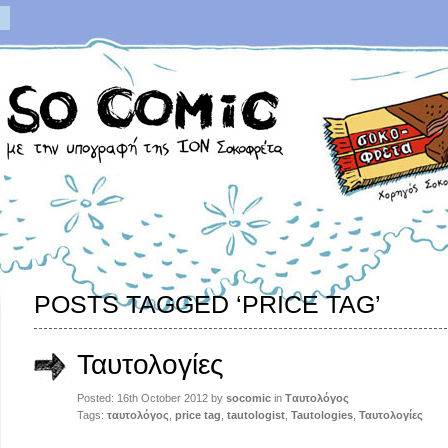
POSTS TAGGED ‘PRICE TAG’
Ταυτολογίες
Posted: 16th October 2012 by
socomic
in
Tαυτολόγος
Tags:
ταυτολόγος
,
price tag
,
tautologist
,
Tautologies
,
Ταυτολογίες