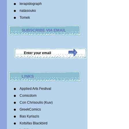
lerapidograph
natasouko
Tomek
SUBSCRIBE VIA EMAIL
LINKS
Applied Arts Festival
Comicdom
Con Chrisoulis (Κων)
GreekComics
Ilias Kyriazis
Kotsifas Blackbird