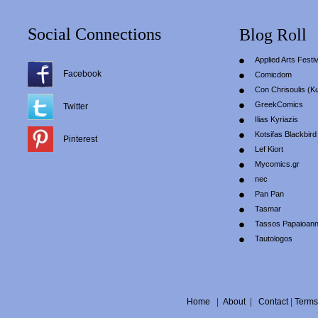
Social Connections
Blog Roll
Applied Arts Festiv
Facebook
Comicdom
Con Chrisoulis (Κ
GreekComics
Twitter
Ilias Kyriazis
Kotsifas Blackbird
Pinterest
Lef Kiort
Mycomics.gr
nec
Pan Pan
Tasmar
Tassos Papaioan
Tautologos
Home
|
About
|
Contact
|
Terms