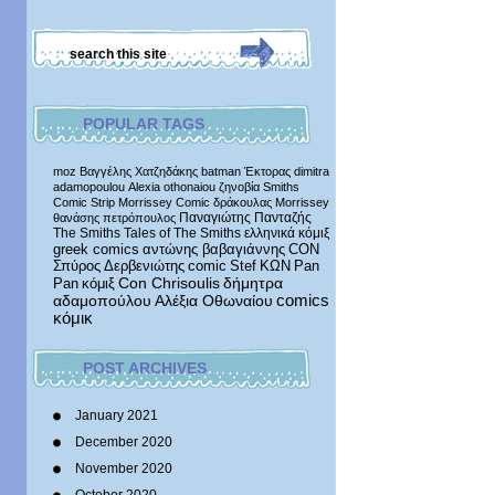
POPULAR TAGS
moz
Βαγγέλης Χατζηδάκης
batman
Έκτορας
dimitra
adamopoulou
Alexia othonaiou
ζηνοβία
Smiths
Comic Strip
Morrissey Comic
δράκουλας
Morrissey
Παναγιώτης Πανταζής
θανάσης πετρόπουλος
The Smiths
Tales of The Smiths
ελληνικά κόμιξ
greek comics
αντώνης βαβαγιάννης
CON
Σπύρος Δερβενιώτης
comic
Stef
ΚΩΝ
Pan
δήμητρα
Pan
κόμιξ
Con Chrisoulis
αδαμοπούλου
Αλέξια Οθωναίου
comics
κόμικ
POST ARCHIVES
January 2021
December 2020
November 2020