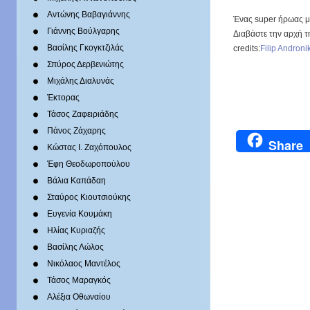
Αντώνης Βαβαγιάννης
Ένας super ήρωας 
Γιάννης Βούλγαρης
Διαβάστε την αρχή τ
Βασίλης Γκογκτζιλάς
credits:
Filip Androni
Σπύρος Δερβενιώτης
Mιχάλης Διαλυνάς
Έκτορας
Τάσος Ζαφειριάδης
Πάνος Ζάχαρης
Share
Κώστας Ι. Ζαχόπουλoς
Έφη Θεοδωροπούλου
Βάλια Καπάδαη
Σταύρος Κιουτσιούκης
Ευγενία Κουμάκη
Ηλίας Κυριαζής
Βασίλης Λώλος
Νικόλαος Μαντέλος
Τάσος Μαραγκός
Αλέξια Οθωναίου