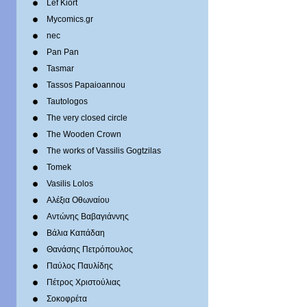
Lef Kiort
Mycomics.gr
nec
Pan Pan
Tasmar
Tassos Papaioannou
Tautologos
The very closed circle
The Wooden Crown
The works of Vassilis Gogtzilas
Tomek
Vasilis Lolos
Αλέξια Οθωναίου
Αντώνης Βαβαγιάννης
Βάλια Καπάδαη
Θανάσης Πετρόπουλος
Παύλος Παυλίδης
Πέτρος Χριστούλιας
Σοκοφρέτα