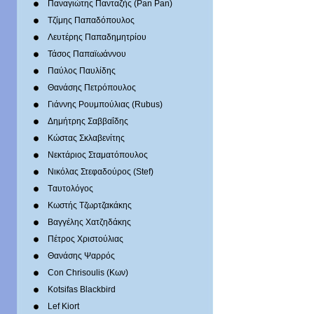
Παναγιώτης Πανταζής (Pan Pan)
Τζίμης Παπαδόπουλος
Λευτέρης Παπαδημητρίου
Τάσος Παπαϊωάννου
Παύλος Παυλίδης
Θανάσης Πετρόπουλος
Γιάννης Ρουμπούλιας (Rubus)
Δημήτρης Σαββαΐδης
Κώστας Σκλαβενίτης
Νεκτάριος Σταματόπουλος
Νικόλας Στεφαδούρος (Stef)
Tαυτολόγος
Κωστής Τζωρτζακάκης
Βαγγέλης Χατζηδάκης
Πέτρος Χριστούλιας
Θανάσης Ψαρρός
Con Chrisoulis (Κων)
Kotsifas Blackbird
Lef Kiort