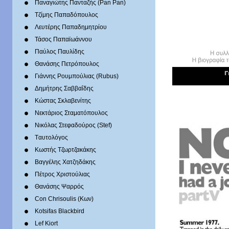
Παναγιώτης Πανταζής (Pan Pan)
Τζίμης Παπαδόπουλος
Λευτέρης Παπαδημητρίου
Τάσος Παπαϊωάννου
Παύλος Παυλίδης
Θανάσης Πετρόπουλος
Γιάννης Ρουμπούλιας (Rubus)
Δημήτρης Σαββαΐδης
Κώστας Σκλαβενίτης
Νεκτάριος Σταματόπουλος
Νικόλας Στεφαδούρος (Stef)
Tαυτολόγος
Κωστής Τζωρτζακάκης
Βαγγέλης Χατζηδάκης
Πέτρος Χριστούλιας
Θανάσης Ψαρρός
Con Chrisoulis (Κων)
Kotsifas Blackbird
Lef Kiort