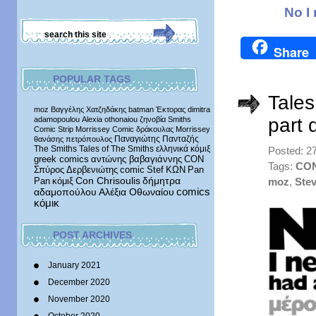
No I
Share
POPULAR TAGS
Tales
moz
Βαγγέλης Χατζηδάκης
batman
Έκτορας
dimitra
part 
adamopoulou
Alexia othonaiou
ζηνοβία
Smiths
Comic Strip
Morrissey Comic
δράκουλας
Morrissey
Παναγιώτης Πανταζής
θανάσης πετρόπουλος
The Smiths
Tales of The Smiths
ελληνικά κόμιξ
Posted: 2
greek comics
αντώνης βαβαγιάννης
CON
Tags:
CO
Σπύρος Δερβενιώτης
comic
Stef
ΚΩΝ
Pan
δήμητρα
Pan
κόμιξ
Con Chrisoulis
moz
,
Ste
αδαμοπούλου
Αλέξια Οθωναίου
comics
κόμικ
POST ARCHIVES
January 2021
December 2020
November 2020