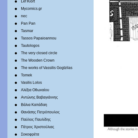
Lef Kiort
Mycomics.gr
nec
Pan Pan
Tasmar
Tassos Papaioannou
Tautologos
The very closed circle
The Wooden Crown
The works of Vassilis Gogtzilas
Tomek
Vasilis Lolos
Αλέξια Οθωναίου
Αντώνης Βαβαγιάννης
Βάλια Καπάδαη
Θανάσης Πετρόπουλος
Παύλος Παυλίδης
Πέτρος Χριστούλιας
Σοκοφρέτα