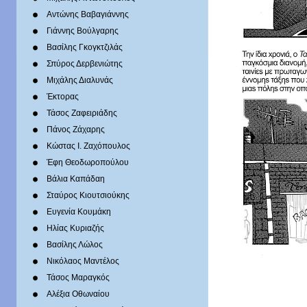
Αντώνης Βαβαγιάννης
Γιάννης Βούλγαρης
Βασίλης Γκογκτζιλάς
Σπύρος Δερβενιώτης
Mιχάλης Διαλυνάς
Έκτορας
Τάσος Ζαφειριάδης
Πάνος Ζάχαρης
Κώστας Ι. Ζαχόπουλoς
Έφη Θεοδωροπούλου
Βάλια Καπάδαη
Σταύρος Κιουτσιούκης
Ευγενία Κουμάκη
Ηλίας Κυριαζής
Βασίλης Λώλος
Νικόλαος Μαντέλος
Τάσος Μαραγκός
Αλέξια Οθωναίου