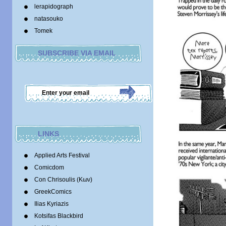
lerapidograph
natasouko
Tomek
SUBSCRIBE VIA EMAIL
LINKS
Applied Arts Festival
Comicdom
Con Chrisoulis (Κων)
GreekComics
Ilias Kyriazis
Kotsifas Blackbird