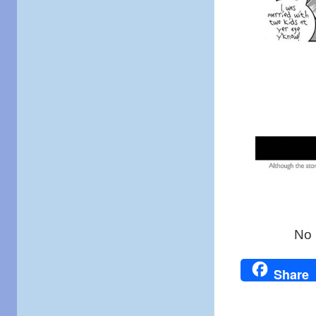
No 
Share