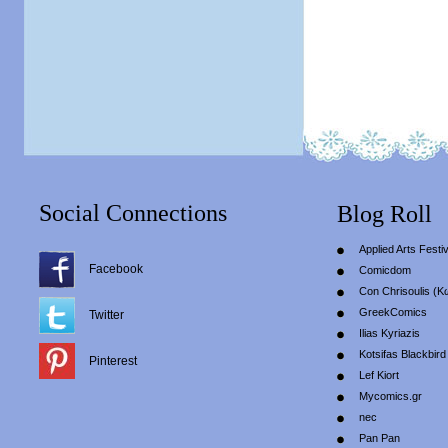
Social Connections
Blog Roll
Applied Arts Festiv
Facebook
Comicdom
Con Chrisoulis (Κ
GreekComics
Twitter
Ilias Kyriazis
Kotsifas Blackbird
Pinterest
Lef Kiort
Mycomics.gr
nec
Pan Pan