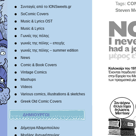
Tags:
CO
Συνταγές από το IONSweets.gr
Steven M
SoComic Covers
Music & Lyrics OST
Music & Lyrics
Γωνιές της πόλης
γωνιές της πόλης – εποχής
γωνιές της πόλης – summer edition
News
Comic & Book Covers
Vintage Comics
Mashups
Videos
Various comics, illustrations & sketches
Greek Old Comic Covers
ΔΗΜΙΟΥΡΓΟΙ
Δήμητρα Αδαμοπούλου
Μιχάλης Αντωνόπουλος