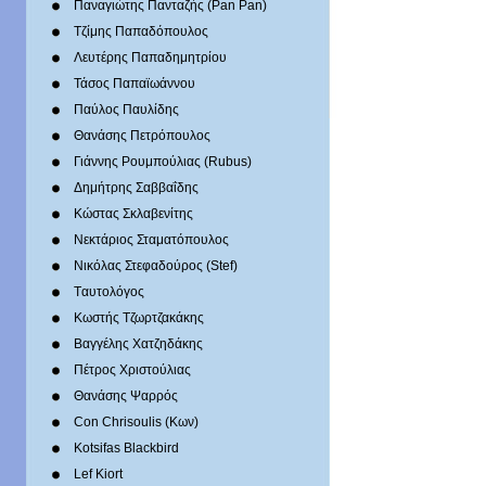
Παναγιώτης Πανταζής (Pan Pan)
Τζίμης Παπαδόπουλος
Λευτέρης Παπαδημητρίου
Τάσος Παπαϊωάννου
Παύλος Παυλίδης
Θανάσης Πετρόπουλος
Γιάννης Ρουμπούλιας (Rubus)
Δημήτρης Σαββαΐδης
Κώστας Σκλαβενίτης
Νεκτάριος Σταματόπουλος
Νικόλας Στεφαδούρος (Stef)
Tαυτολόγος
Κωστής Τζωρτζακάκης
Βαγγέλης Χατζηδάκης
Πέτρος Χριστούλιας
Θανάσης Ψαρρός
Con Chrisoulis (Κων)
Kotsifas Blackbird
Lef Kiort