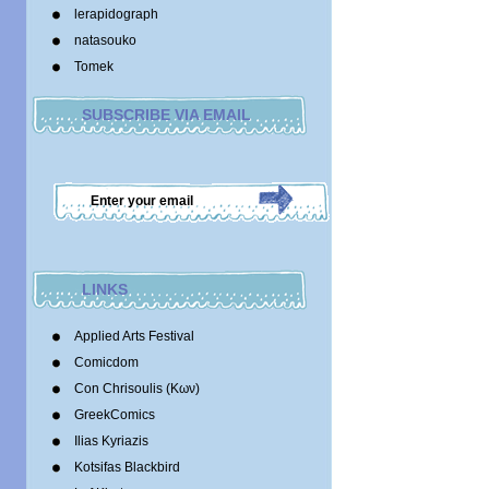
lerapidograph
natasouko
Tomek
SUBSCRIBE VIA EMAIL
LINKS
Applied Arts Festival
Comicdom
Con Chrisoulis (Κων)
GreekComics
Ilias Kyriazis
Kotsifas Blackbird