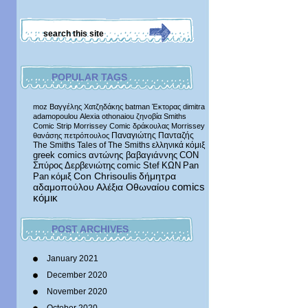
POPULAR TAGS
moz
Βαγγέλης Χατζηδάκης
batman
Έκτορας
dimitra
adamopoulou
Alexia othonaiou
ζηνοβία
Smiths
Comic Strip
Morrissey Comic
δράκουλας
Morrissey
Παναγιώτης Πανταζής
θανάσης πετρόπουλος
The Smiths
Tales of The Smiths
ελληνικά κόμιξ
greek comics
αντώνης βαβαγιάννης
CON
Σπύρος Δερβενιώτης
comic
Stef
ΚΩΝ
Pan
δήμητρα
Pan
κόμιξ
Con Chrisoulis
αδαμοπούλου
Αλέξια Οθωναίου
comics
κόμικ
POST ARCHIVES
January 2021
December 2020
November 2020