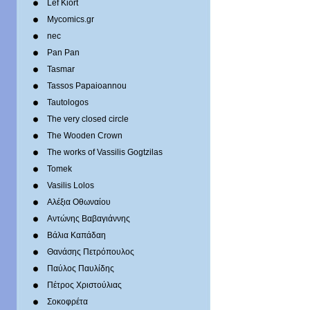
Lef Kiort
Mycomics.gr
nec
Pan Pan
Tasmar
Tassos Papaioannou
Tautologos
The very closed circle
The Wooden Crown
The works of Vassilis Gogtzilas
Tomek
Vasilis Lolos
Αλέξια Οθωναίου
Αντώνης Βαβαγιάννης
Βάλια Καπάδαη
Θανάσης Πετρόπουλος
Παύλος Παυλίδης
Πέτρος Χριστούλιας
Σοκοφρέτα