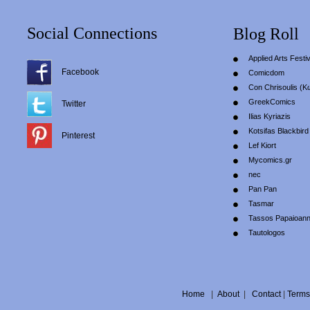
Social Connections
Blog Roll
Applied Arts Festiv
Facebook
Comicdom
Con Chrisoulis (Κ
GreekComics
Twitter
Ilias Kyriazis
Kotsifas Blackbird
Pinterest
Lef Kiort
Mycomics.gr
nec
Pan Pan
Tasmar
Tassos Papaioan
Tautologos
Home
|
About
|
Contact
|
Terms