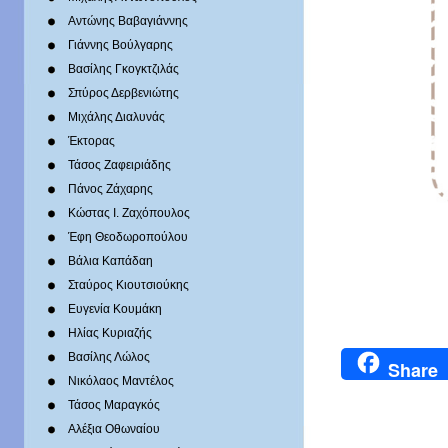
Αντώνης Βαβαγιάννης
Γιάννης Βούλγαρης
Βασίλης Γκογκτζιλάς
Σπύρος Δερβενιώτης
Mιχάλης Διαλυνάς
Έκτορας
Τάσος Ζαφειριάδης
Πάνος Ζάχαρης
Κώστας Ι. Ζαχόπουλoς
Έφη Θεοδωροπούλου
Βάλια Καπάδαη
Σταύρος Κιουτσιούκης
Ευγενία Κουμάκη
Ηλίας Κυριαζής
Βασίλης Λώλος
Share
Νικόλαος Μαντέλος
Τάσος Μαραγκός
Αλέξια Οθωναίου