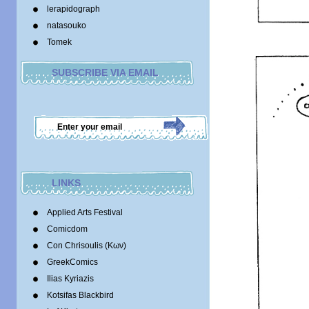
lerapidograph
natasouko
Tomek
SUBSCRIBE VIA EMAIL
LINKS
Applied Arts Festival
Comicdom
Con Chrisoulis (Κων)
GreekComics
Ilias Kyriazis
Kotsifas Blackbird