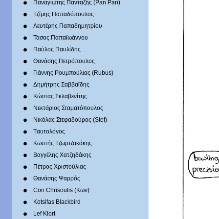
Παναγιώτης Πανταζής (Pan Pan)
Τζίμης Παπαδόπουλος
Λευτέρης Παπαδημητρίου
Τάσος Παπαϊωάννου
Παύλος Παυλίδης
Θανάσης Πετρόπουλος
Γιάννης Ρουμπούλιας (Rubus)
Δημήτρης Σαββαΐδης
Κώστας Σκλαβενίτης
Νεκτάριος Σταματόπουλος
Νικόλας Στεφαδούρος (Stef)
Tαυτολόγος
Κωστής Τζωρτζακάκης
Βαγγέλης Χατζηδάκης
Πέτρος Χριστούλιας
Θανάσης Ψαρρός
Con Chrisoulis (Κων)
Kotsifas Blackbird
Lef Kiort