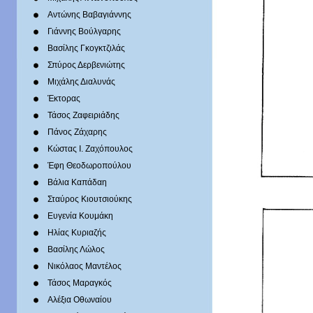
Αντώνης Βαβαγιάννης
Γιάννης Βούλγαρης
Βασίλης Γκογκτζιλάς
Σπύρος Δερβενιώτης
Mιχάλης Διαλυνάς
Έκτορας
Τάσος Ζαφειριάδης
Πάνος Ζάχαρης
Κώστας Ι. Ζαχόπουλoς
Έφη Θεοδωροπούλου
Βάλια Καπάδαη
Σταύρος Κιουτσιούκης
Ευγενία Κουμάκη
Ηλίας Κυριαζής
Βασίλης Λώλος
Νικόλαος Μαντέλος
Τάσος Μαραγκός
Αλέξια Οθωναίου