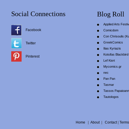
Social Connections
Blog Roll
Applied Arts Festiv
Facebook
Comicdom
Con Chrisoulis (Κ
GreekComics
Twitter
Ilias Kyriazis
Kotsifas Blackbird
Pinterest
Lef Kiort
Mycomics.gr
nec
Pan Pan
Tasmar
Tassos Papaioan
Tautologos
Home
|
About
|
Contact
|
Terms