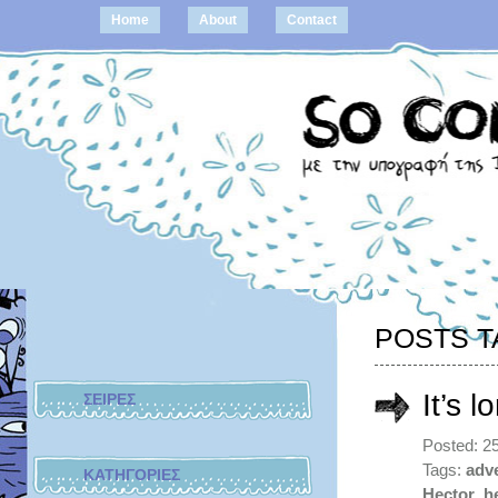
Home
About
Contact
POSTS T
It’s l
ΣΕΙΡΕΣ
Posted: 2
Tags:
adve
ΚΑΤΗΓΟΡΙΕΣ
Hector
,
h