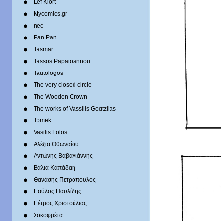
Lef Kiort
Mycomics.gr
nec
Pan Pan
Tasmar
Tassos Papaioannou
Tautologos
The very closed circle
The Wooden Crown
The works of Vassilis Gogtzilas
Tomek
Vasilis Lolos
Αλέξια Οθωναίου
Αντώνης Βαβαγιάννης
Βάλια Καπάδαη
Θανάσης Πετρόπουλος
Παύλος Παυλίδης
Πέτρος Χριστούλιας
Σοκοφρέτα