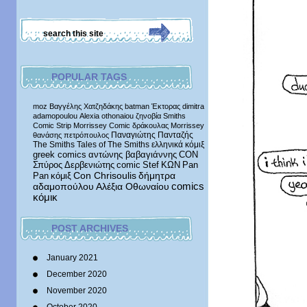
POPULAR TAGS
moz
Βαγγέλης Χατζηδάκης
batman
Έκτορας
dimitra
adamopoulou
Alexia othonaiou
ζηνοβία
Smiths
Comic Strip
Morrissey Comic
δράκουλας
Morrissey
Παναγιώτης Πανταζής
θανάσης πετρόπουλος
The Smiths
Tales of The Smiths
ελληνικά κόμιξ
greek comics
αντώνης βαβαγιάννης
CON
Σπύρος Δερβενιώτης
comic
Stef
ΚΩΝ
Pan
δήμητρα
Pan
κόμιξ
Con Chrisoulis
αδαμοπούλου
Αλέξια Οθωναίου
comics
κόμικ
POST ARCHIVES
January 2021
December 2020
November 2020