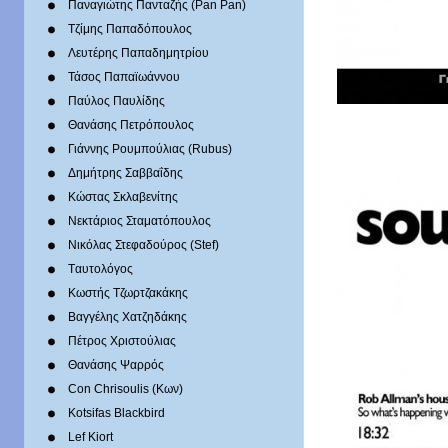
Παναγιώτης Πανταζής (Pan Pan)
Τζίμης Παπαδόπουλος
Λευτέρης Παπαδημητρίου
Τάσος Παπαϊωάννου
Παύλος Παυλίδης
Θανάσης Πετρόπουλος
Γιάννης Ρουμπούλιας (Rubus)
Δημήτρης Σαββαΐδης
Κώστας Σκλαβενίτης
Νεκτάριος Σταματόπουλος
Νικόλας Στεφαδούρος (Stef)
Tαυτολόγος
Κωστής Τζωρτζακάκης
Βαγγέλης Χατζηδάκης
Πέτρος Χριστούλιας
Θανάσης Ψαρρός
Con Chrisoulis (Κων)
Kotsifas Blackbird
Lef Kiort