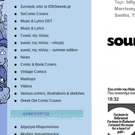
Tags:
bill
Συνταγές από το IONSweets.gr
Morrisse
SoComic Covers
Smiths
,
T
Music & Lyrics OST
Music & Lyrics
Γωνιές της πόλης
γωνιές της πόλης – εποχής
γωνιές της πόλης – summer edition
News
Comic & Book Covers
Vintage Comics
Mashups
Videos
Various comics, illustrations & sketches
Greek Old Comic Covers
ΔΗΜΙΟΥΡΓΟΙ
Δήμητρα Αδαμοπούλου
Μιχάλης Αντωνόπουλος