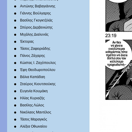
Αντώνης Βαβαγιάννης
Γιάννης Βούλγαρης
Βασίλης Γκογκτζιλάς
Σπύρος Δερβενιώτης
Mιχάλης Διαλυνάς
Έκτορας
Τάσος Ζαφειριάδης
Πάνος Ζάχαρης
Κώστας Ι. Ζαχόπουλoς
Έφη Θεοδωροπούλου
Βάλια Καπάδαη
Σταύρος Κιουτσιούκης
Ευγενία Κουμάκη
Ηλίας Κυριαζής
Βασίλης Λώλος
Νικόλαος Μαντέλος
Τάσος Μαραγκός
Αλέξια Οθωναίου