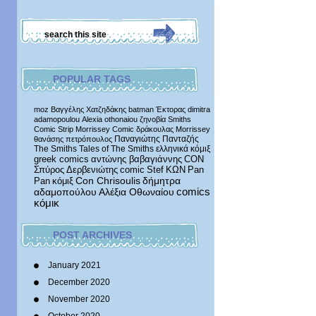
POPULAR TAGS
moz
Βαγγέλης Χατζηδάκης
batman
Έκτορας
dimitra
adamopoulou
Alexia othonaiou
ζηνοβία
Smiths
Comic Strip
Morrissey Comic
δράκουλας
Morrissey
Παναγιώτης Πανταζής
θανάσης πετρόπουλος
The Smiths
Tales of The Smiths
ελληνικά κόμιξ
greek comics
αντώνης βαβαγιάννης
CON
Σπύρος Δερβενιώτης
comic
Stef
ΚΩΝ
Pan
δήμητρα
Pan
κόμιξ
Con Chrisoulis
αδαμοπούλου
Αλέξια Οθωναίου
comics
κόμικ
POST ARCHIVES
January 2021
December 2020
November 2020