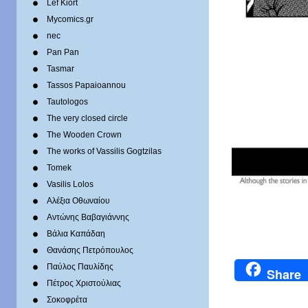
Lef Kiort
Mycomics.gr
nec
Pan Pan
Tasmar
Tassos Papaioannou
Tautologos
The very closed circle
The Wooden Crown
The works of Vassilis Gogtzilas
Tomek
Vasilis Lolos
Αλέξια Οθωναίου
Αντώνης Βαβαγιάννης
Βάλια Καπάδαη
Θανάσης Πετρόπουλος
Παύλος Παυλίδης
Share
Πέτρος Χριστούλιας
Σοκοφρέτα