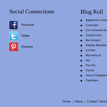
Social Connections
Blog Roll
Applied Arts Festiv
Facebook
Comicdom
Con Chrisoulis (Κ
GreekComics
Twitter
Ilias Kyriazis
Kotsifas Blackbird
Pinterest
Lef Kiort
Mycomics.gr
nec
Pan Pan
Tasmar
Tassos Papaioan
Tautologos
Home
|
About
|
Contact
|
Terms