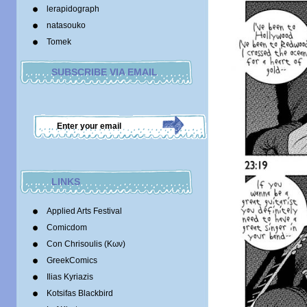
lerapidograph
natasouko
Tomek
SUBSCRIBE VIA EMAIL
LINKS
Applied Arts Festival
Comicdom
Con Chrisoulis (Κων)
GreekComics
Ilias Kyriazis
Kotsifas Blackbird