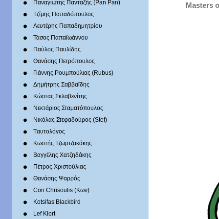
Παναγιώτης Πανταζής (Pan Pan)
Masters o
Τζίμης Παπαδόπουλος
Λευτέρης Παπαδημητρίου
Τάσος Παπαϊωάννου
Παύλος Παυλίδης
Θανάσης Πετρόπουλος
Γιάννης Ρουμπούλιας (Rubus)
Δημήτρης Σαββαΐδης
Κώστας Σκλαβενίτης
Νεκτάριος Σταματόπουλος
Νικόλας Στεφαδούρος (Stef)
Tαυτολόγος
Κωστής Τζωρτζακάκης
Βαγγέλης Χατζηδάκης
Πέτρος Χριστούλιας
Θανάσης Ψαρρός
Con Chrisoulis (Κων)
Kotsifas Blackbird
Lef Kiort