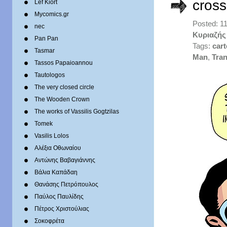
cross
Lef Kiort
Mycomics.gr
Posted: 1
nec
Κυριαζής
Pan Pan
Tags:
car
Tasmar
Man
,
Tra
Tassos Papaioannou
Tautologos
The very closed circle
The Wooden Crown
The works of Vassilis Gogtzilas
Tomek
Vasilis Lolos
Αλέξια Οθωναίου
Αντώνης Βαβαγιάννης
Βάλια Καπάδαη
Θανάσης Πετρόπουλος
Παύλος Παυλίδης
Πέτρος Χριστούλιας
Σοκοφρέτα