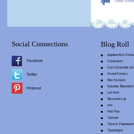
Older Entri
Social Connections
Blog Roll
Applied Arts Festiv
Facebook
Comicdom
Con Chrisoulis (Κ
GreekComics
Twitter
Ilias Kyriazis
Kotsifas Blackbird
Pinterest
Lef Kiort
Mycomics.gr
nec
Pan Pan
Tasmar
Tassos Papaioan
Tautologos