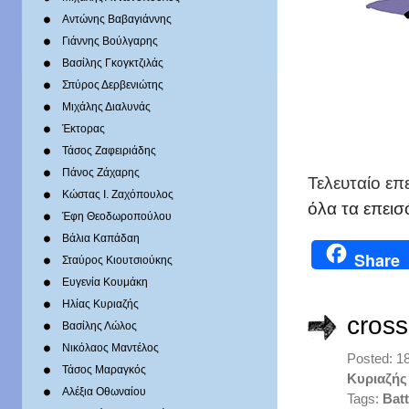
Αντώνης Βαβαγιάννης
Γιάννης Βούλγαρης
Βασίλης Γκογκτζιλάς
Σπύρος Δερβενιώτης
Mιχάλης Διαλυνάς
Έκτορας
Τάσος Ζαφειριάδης
Πάνος Ζάχαρης
Τελευταίο επ
Κώστας Ι. Ζαχόπουλoς
όλα τα επεισ
Έφη Θεοδωροπούλου
Βάλια Καπάδαη
Share
Σταύρος Κιουτσιούκης
Ευγενία Κουμάκη
Ηλίας Κυριαζής
cross
Βασίλης Λώλος
Νικόλαος Μαντέλος
Posted: 1
Τάσος Μαραγκός
Κυριαζής
Αλέξια Οθωναίου
Tags:
Batt