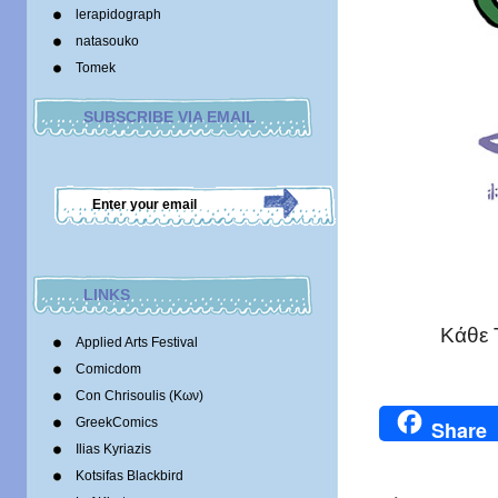
lerapidograph
natasouko
Tomek
SUBSCRIBE VIA EMAIL
LINKS
Kάθε 
Applied Arts Festival
Comicdom
Con Chrisoulis (Κων)
GreekComics
Share
Ilias Kyriazis
Kotsifas Blackbird