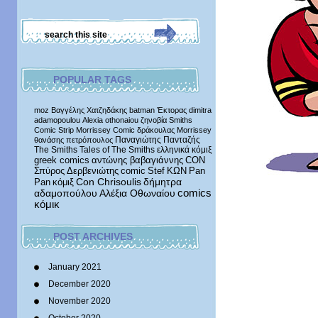
POPULAR TAGS
moz
Βαγγέλης Χατζηδάκης
batman
Έκτορας
dimitra
adamopoulou
Alexia othonaiou
ζηνοβία
Smiths
Comic Strip
Morrissey Comic
δράκουλας
Morrissey
Παναγιώτης Πανταζής
θανάσης πετρόπουλος
The Smiths
Tales of The Smiths
ελληνικά κόμιξ
greek comics
αντώνης βαβαγιάννης
CON
Σπύρος Δερβενιώτης
comic
Stef
ΚΩΝ
Pan
δήμητρα
Pan
κόμιξ
Con Chrisoulis
αδαμοπούλου
Αλέξια Οθωναίου
comics
κόμικ
POST ARCHIVES
January 2021
December 2020
November 2020