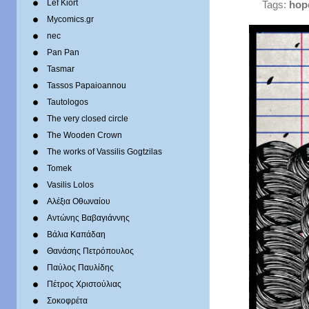
Lef Kiort
Tags:
hop
Mycomics.gr
nec
Pan Pan
Tasmar
Tassos Papaioannou
Tautologos
The very closed circle
The Wooden Crown
The works of Vassilis Gogtzilas
Tomek
Vasilis Lolos
Αλέξια Οθωναίου
Αντώνης Βαβαγιάννης
Βάλια Καπάδαη
Θανάσης Πετρόπουλος
Παύλος Παυλίδης
Πέτρος Χριστούλιας
Σοκοφρέτα