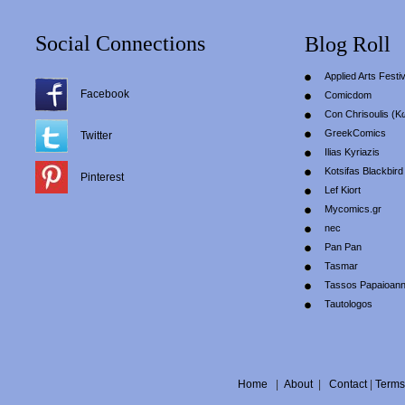
Social Connections
Blog Roll
Applied Arts Festiv
Facebook
Comicdom
Con Chrisoulis (Κ
GreekComics
Twitter
Ilias Kyriazis
Kotsifas Blackbird
Pinterest
Lef Kiort
Mycomics.gr
nec
Pan Pan
Tasmar
Tassos Papaioan
Tautologos
Home
|
About
|
Contact
|
Terms