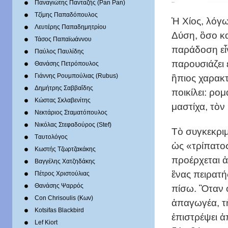
Παναγιώτης Πανταζής (Pan Pan)
Τζίμης Παπαδόπουλος
Ἡ Χίος, λόγω
Λευτέρης Παπαδημητρίου
Δύση, ὃσο κα
Τάσος Παπαϊωάννου
παράδοση εἶν
Παύλος Παυλίδης
παρουσιάζει 
Θανάσης Πετρόπουλος
ἣπιος χαρακτ
Γιάννης Ρουμπούλιας (Rubus)
Δημήτρης Σαββαΐδης
ποικίλει: ρομ
Κώστας Σκλαβενίτης
μαστίχα, τὸν
Νεκτάριος Σταματόπουλος
Νικόλας Στεφαδούρος (Stef)
Τὸ συγκεκριμ
Tαυτολόγος
ὡς «τρίπατος
Κωστής Τζωρτζακάκης
προέρχεται 
Βαγγέλης Χατζηδάκης
ἓνας πειρατή
Πέτρος Χριστούλιας
Θανάσης Ψαρρός
πίσω. Ὃταν ο
Con Chrisoulis (Κων)
ἀπαγωγέα, τ
Kotsifas Blackbird
ἐπιστρέψει ἀ
Lef Kiort