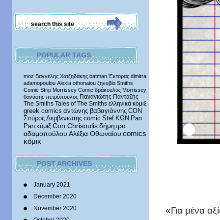
POPULAR TAGS
moz
Βαγγέλης Χατζηδάκης
batman
Έκτορας
dimitra
adamopoulou
Alexia othonaiou
ζηνοβία
Smiths
Comic Strip
Morrissey Comic
δράκουλας
Morrissey
Παναγιώτης Πανταζής
θανάσης πετρόπουλος
The Smiths
Tales of The Smiths
ελληνικά κόμιξ
greek comics
αντώνης βαβαγιάννης
CON
Σπύρος Δερβενιώτης
comic
Stef
ΚΩΝ
Pan
δήμητρα
Pan
κόμιξ
Con Chrisoulis
αδαμοπούλου
Αλέξια Οθωναίου
comics
κόμικ
POST ARCHIVES
January 2021
December 2020
«Για μένα αξ
November 2020