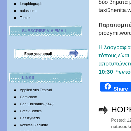
δύο βήματα μ
lerapidograph
taxi5nenita.
natasouko
Tomek
Παραπομπέ
SUBSCRIBE VIA EMAIL
prozymi.word
Η λαογραφία
τόπους είναι
αποτυπώνετα
10:30 “εντό
LINKS
Share
Applied Arts Festival
Comicdom
Con Chrisoulis (Κων)
HOPE 
GreekComics
Ilias Kyriazis
Posted: 1
Kotsifas Blackbird
natasouk