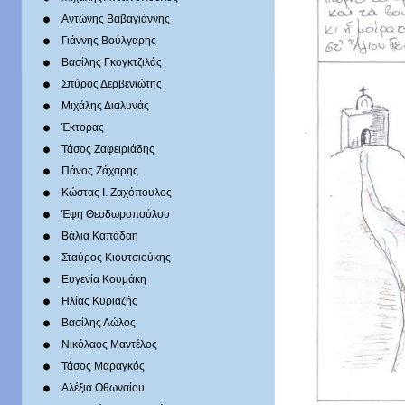
Αντώνης Βαβαγιάννης
Γιάννης Βούλγαρης
Βασίλης Γκογκτζιλάς
Σπύρος Δερβενιώτης
Mιχάλης Διαλυνάς
Έκτορας
Τάσος Ζαφειριάδης
Πάνος Ζάχαρης
Κώστας Ι. Ζαχόπουλoς
Έφη Θεοδωροπούλου
Βάλια Καπάδαη
Σταύρος Κιουτσιούκης
Ευγενία Κουμάκη
Ηλίας Κυριαζής
Βασίλης Λώλος
Νικόλαος Μαντέλος
Τάσος Μαραγκός
Αλέξια Οθωναίου