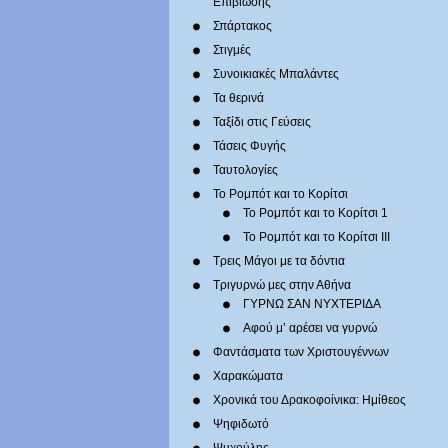
Επιβίωσης
Σπάρτακος
Στιγμές
Συνοικιακές Μπαλάντες
Τα θερινά
Ταξίδι στις Γεύσεις
Τάσεις Φυγής
Ταυτολογίες
Το Ρομπότ και το Κορίτσι
Το Ρομπότ και το Κορίτσι 1
Το Ρομπότ και το Κορίτσι III
Τρεις Μάγοι με τα δόντια
Τριγυρνώ μες στην Αθήνα
ΓΥΡΝΩ ΣΑΝ ΝΥΧΤΕΡΙΔΑ
Αφού μ’ αρέσει να γυρνώ
Φαντάσματα των Χριστουγέννων
Χαρακώματα
Χρονικά του Δρακοφοίνικα: Ημίθεος
Ψηφιδωτό