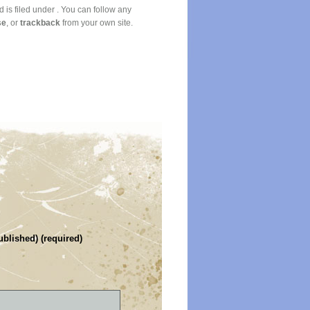
s filed under . You can follow any
se
, or
trackback
from your own site.
ublished) (required)