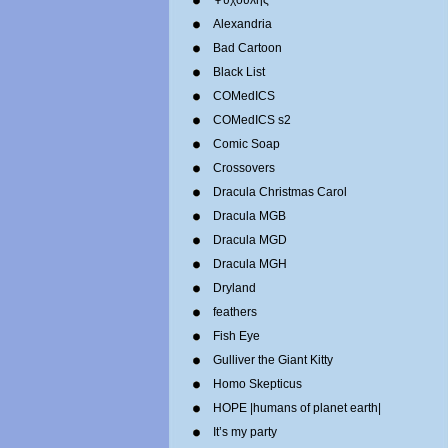
Ψυχούλης
Alexandria
Bad Cartoon
Black List
COMedICS
COMedICS s2
Comic Soap
Crossovers
Dracula Christmas Carol
Dracula MGB
Dracula MGD
Dracula MGH
Dryland
feathers
Fish Eye
Gulliver the Giant Kitty
Homo Skepticus
HOPE |humans of planet earth|
It’s my party