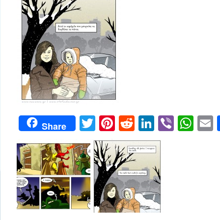
Twitter
Pinterest
Reddit
LinkedIn
Viber
Wh
Share