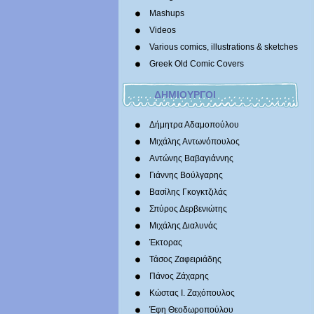
Mashups
Videos
Various comics, illustrations & sketches
Greek Old Comic Covers
ΔΗΜΙΟΥΡΓΟΙ
Δήμητρα Αδαμοπούλου
Μιχάλης Αντωνόπουλος
Αντώνης Βαβαγιάννης
Γιάννης Βούλγαρης
Βασίλης Γκογκτζιλάς
Σπύρος Δερβενιώτης
Mιχάλης Διαλυνάς
Έκτορας
Τάσος Ζαφειριάδης
Πάνος Ζάχαρης
Κώστας Ι. Ζαχόπουλoς
Έφη Θεοδωροπούλου