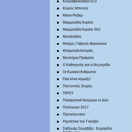
Κουραφέλκυθρα v2.0
Κύριος Μπιντού
Μάνα Ρέιβερ
Μαρμελάδα Κεράσι
Μαρμελάδα Κεράσι S02
Μεταλλάδες
Mνήμες Γαβριήλ Φρανσουά
Μπαμπαδοϊστορίες
Μυστήρια Πράματα
Ο Καθηγητής και η Νυχτερίδα
Οι Κωνικοί Άνθρωποι
Όλα είναι κόμικξς!
Παντοτινές Στιγμές
ΠΙΡΟΥ
Πλασματικά Νούμερα το Δύο
Πολύγωνο 3017
Προτελευταίοι
Ρεμπέτικα του Γαλαξία
Σαβουάρ Σουρβίβρ : Εγχειρίδιο