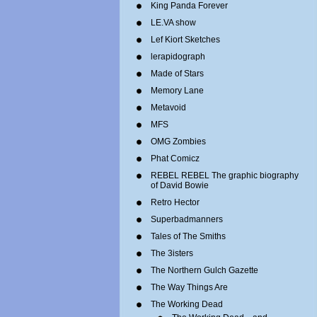
King Panda Forever
LE.VA show
Lef Kiort Sketches
lerapidograph
Made of Stars
Memory Lane
Metavoid
MFS
OMG Zombies
Phat Comicz
REBEL REBEL The graphic biography
of David Bowie
Retro Hector
Superbadmanners
Tales of The Smiths
The 3isters
The Northern Gulch Gazette
The Way Things Are
The Working Dead