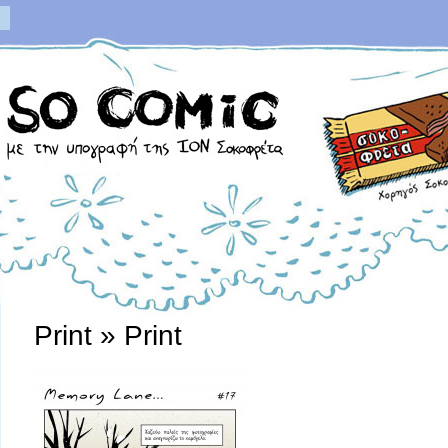
Print
» Print