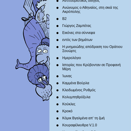
Αντιτουριστικός οδηγός
Ανώνυμος ο Αθηναίος, στη σκιά της
Ακρόπολης
Β2
Γιώργος Ζαμπέτας
Εικόνες στα σύννεφα
εντός των βημάτων
Η μνημειώδης απόδραση του Οράτιου
Σουώρτς
Ημερολόγιο
Ιστορίες που Κρύβονταν σε Προφανή
Μέρη
Ίωνας
Καμμένα Βούρλα
Κλειδωμένος Ρυθμός
Κολυμπηθρόξυλα
Κούκλες
Κροκό
Κόμικ Βγαλμένα απ’ τη ζωή
Κουραφέλκυθρα V.1.0