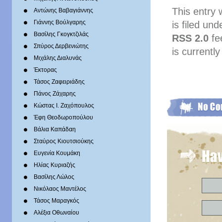
This entry
Αντώνης Βαβαγιάννης
Γιάννης Βούλγαρης
is filed un
Βασίλης Γκογκτζιλάς
RSS 2.0
fe
Σπύρος Δερβενιώτης
is currently
Mιχάλης Διαλυνάς
Έκτορας
Τάσος Ζαφειριάδης
Πάνος Ζάχαρης
Κώστας Ι. Ζαχόπουλoς
Έφη Θεοδωροπούλου
Βάλια Καπάδαη
Σταύρος Κιουτσιούκης
Ευγενία Κουμάκη
Ηλίας Κυριαζής
Βασίλης Λώλος
Νικόλαος Μαντέλος
Τάσος Μαραγκός
Αλέξια Οθωναίου