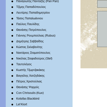
Παναγιώτης Πανταζής (Pan Pan)
Τζίμης Παπαδόπουλος
Λευτέρης Παπαδημητρίου
Τάσος Παπαϊωάννου
Παύλος Παυλίδης
Θανάσης Πετρόπουλος
Γιάννης Ρουμπούλιας (Rubus)
Δημήτρης Σαββαΐδης
Κώστας Σκλαβενίτης
Νεκτάριος Σταματόπουλος
Νικόλας Στεφαδούρος (Stef)
Tαυτολόγος
Κωστής Τζωρτζακάκης
Βαγγέλης Χατζηδάκης
Πέτρος Χριστούλιας
Θανάσης Ψαρρός
Con Chrisoulis (Κων)
Kotsifas Blackbird
Lef Kiort