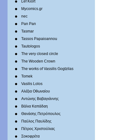
Lef Kiort
Mycomics.gr
nec
Pan Pan
Tasmar
Tassos Papaioannou
Tautologos
The very closed circle
The Wooden Crown
The works of Vassilis Gogtzilas
Tomek
Vasilis Lolos
Αλέξια Οθωναίου
Αντώνης Βαβαγιάννης
Βάλια Καπάδαη
Θανάσης Πετρόπουλος
Παύλος Παυλίδης
Πέτρος Χριστούλιας
Σοκοφρέτα