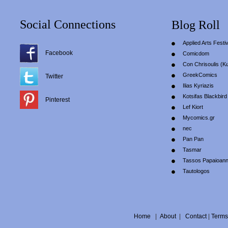
Social Connections
Blog Roll
Applied Arts Festiv
Facebook
Comicdom
Con Chrisoulis (Κ
GreekComics
Twitter
Ilias Kyriazis
Kotsifas Blackbird
Pinterest
Lef Kiort
Mycomics.gr
nec
Pan Pan
Tasmar
Tassos Papaioan
Tautologos
Home
|
About
|
Contact
|
Terms