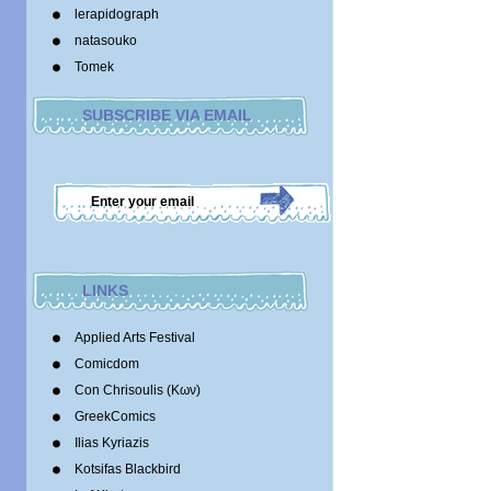
lerapidograph
natasouko
Tomek
SUBSCRIBE VIA EMAIL
LINKS
Applied Arts Festival
Comicdom
Con Chrisoulis (Κων)
GreekComics
Ilias Kyriazis
Kotsifas Blackbird