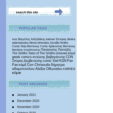
POPULAR TAGS
moz
Βαγγέλης Χατζηδάκης
batman
Έκτορας
dimitra
adamopoulou
Alexia othonaiou
ζηνοβία
Smiths
Comic Strip
Morrissey Comic
δράκουλας
Morrissey
Παναγιώτης Πανταζής
θανάσης πετρόπουλος
The Smiths
Tales of The Smiths
ελληνικά κόμιξ
greek comics
αντώνης βαβαγιάννης
CON
Σπύρος Δερβενιώτης
comic
Stef
ΚΩΝ
Pan
δήμητρα
Pan
κόμιξ
Con Chrisoulis
αδαμοπούλου
Αλέξια Οθωναίου
comics
κόμικ
POST ARCHIVES
January 2021
December 2020
November 2020