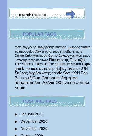
POPULAR TAGS
moz
Βαγγέλης Χατζηδάκης
batman
Έκτορας
dimitra
adamopoulou
Alexia othonaiou
ζηνοβία
Smiths
Comic Strip
Morrissey Comic
δράκουλας
Morrissey
Παναγιώτης Πανταζής
θανάσης πετρόπουλος
The Smiths
Tales of The Smiths
ελληνικά κόμιξ
greek comics
αντώνης βαβαγιάννης
CON
Σπύρος Δερβενιώτης
comic
Stef
ΚΩΝ
Pan
δήμητρα
Pan
κόμιξ
Con Chrisoulis
αδαμοπούλου
Αλέξια Οθωναίου
comics
κόμικ
POST ARCHIVES
January 2021
December 2020
November 2020