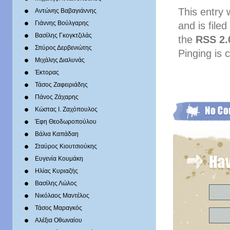
This entry
Αντώνης Βαβαγιάννης
Γιάννης Βούλγαρης
and is file
Βασίλης Γκογκτζιλάς
the
RSS 2.
Σπύρος Δερβενιώτης
Pinging is 
Mιχάλης Διαλυνάς
Έκτορας
Τάσος Ζαφειριάδης
Πάνος Ζάχαρης
Κώστας Ι. Ζαχόπουλoς
Έφη Θεοδωροπούλου
Βάλια Καπάδαη
Σταύρος Κιουτσιούκης
Ευγενία Κουμάκη
Ηλίας Κυριαζής
Βασίλης Λώλος
Νικόλαος Μαντέλος
Τάσος Μαραγκός
Αλέξια Οθωναίου