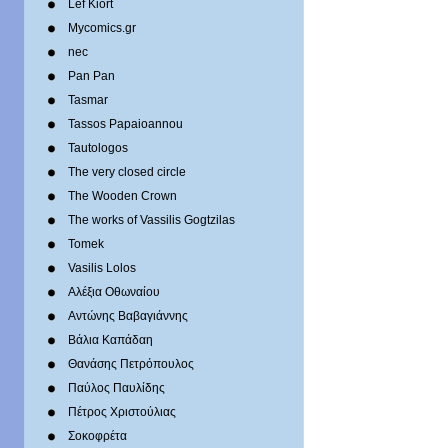
Lef Kiort
Mycomics.gr
nec
Pan Pan
Tasmar
Tassos Papaioannou
Tautologos
The very closed circle
The Wooden Crown
The works of Vassilis Gogtzilas
Tomek
Vasilis Lolos
Αλέξια Οθωναίου
Αντώνης Βαβαγιάννης
Βάλια Καπάδαη
Θανάσης Πετρόπουλος
Παύλος Παυλίδης
Πέτρος Χριστούλιας
Σοκοφρέτα