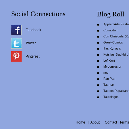
Social Connections
Blog Roll
Applied Arts Festiv
Facebook
Comicdom
Con Chrisoulis (Κ
GreekComics
Twitter
Ilias Kyriazis
Kotsifas Blackbird
Pinterest
Lef Kiort
Mycomics.gr
nec
Pan Pan
Tasmar
Tassos Papaioan
Tautologos
Home
|
About
|
Contact
|
Terms