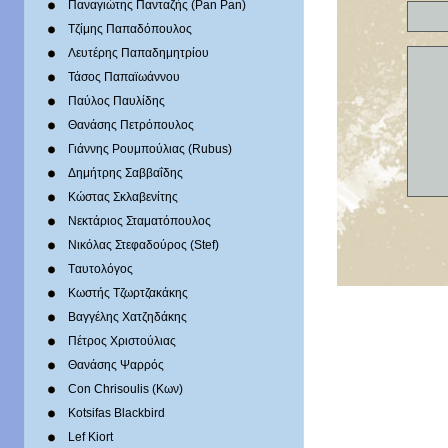
Παναγιώτης Πανταζής (Pan Pan)
Τζίμης Παπαδόπουλος
Λευτέρης Παπαδημητρίου
Τάσος Παπαϊωάννου
Παύλος Παυλίδης
Θανάσης Πετρόπουλος
Γιάννης Ρουμπούλιας (Rubus)
Δημήτρης Σαββαΐδης
Κώστας Σκλαβενίτης
Νεκτάριος Σταματόπουλος
Νικόλας Στεφαδούρος (Stef)
Tαυτολόγος
Κωστής Τζωρτζακάκης
Βαγγέλης Χατζηδάκης
Πέτρος Χριστούλιας
Θανάσης Ψαρρός
Con Chrisoulis (Κων)
Kotsifas Blackbird
Lef Kiort