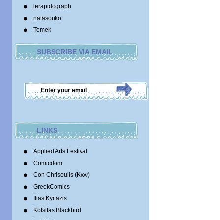
lerapidograph
natasouko
Tomek
SUBSCRIBE VIA EMAIL
LINKS
Applied Arts Festival
Comicdom
Con Chrisoulis (Κων)
GreekComics
Ilias Kyriazis
Kotsifas Blackbird