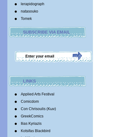
lerapidograph
natasouko
Tomek
SUBSCRIBE VIA EMAIL
LINKS
Applied Arts Festival
Comicdom
Con Chrisoulis (Κων)
GreekComics
Ilias Kyriazis
Kotsifas Blackbird