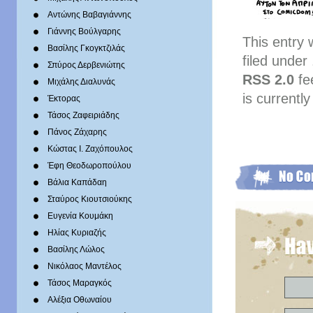
Αντώνης Βαβαγιάννης
Γιάννης Βούλγαρης
This entry
Βασίλης Γκογκτζιλάς
filed under
Σπύρος Δερβενιώτης
RSS 2.0
fe
Mιχάλης Διαλυνάς
is currently
Έκτορας
Τάσος Ζαφειριάδης
Πάνος Ζάχαρης
Κώστας Ι. Ζαχόπουλoς
Έφη Θεοδωροπούλου
Βάλια Καπάδαη
Σταύρος Κιουτσιούκης
Ευγενία Κουμάκη
Ηλίας Κυριαζής
Βασίλης Λώλος
Νικόλαος Μαντέλος
Τάσος Μαραγκός
Αλέξια Οθωναίου