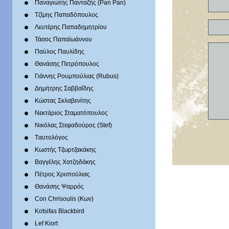
Παναγιώτης Πανταζής (Pan Pan)
Τζίμης Παπαδόπουλος
Λευτέρης Παπαδημητρίου
Τάσος Παπαϊωάννου
Παύλος Παυλίδης
Θανάσης Πετρόπουλος
Γιάννης Ρουμπούλιας (Rubus)
Δημήτρης Σαββαΐδης
Κώστας Σκλαβενίτης
Νεκτάριος Σταματόπουλος
Νικόλας Στεφαδούρος (Stef)
Tαυτολόγος
Κωστής Τζωρτζακάκης
Βαγγέλης Χατζηδάκης
Πέτρος Χριστούλιας
Θανάσης Ψαρρός
Con Chrisoulis (Κων)
Kotsifas Blackbird
Lef Kiort