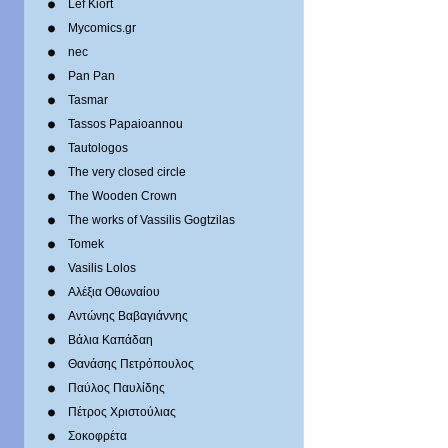
Lef Kiort
Mycomics.gr
nec
Pan Pan
Tasmar
Tassos Papaioannou
Tautologos
The very closed circle
The Wooden Crown
The works of Vassilis Gogtzilas
Tomek
Vasilis Lolos
Αλέξια Οθωναίου
Αντώνης Βαβαγιάννης
Βάλια Καπάδαη
Θανάσης Πετρόπουλος
Παύλος Παυλίδης
Πέτρος Χριστούλιας
Σοκοφρέτα