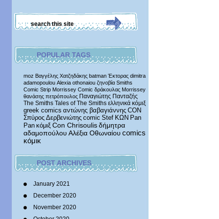
POPULAR TAGS
moz
Βαγγέλης Χατζηδάκης
batman
Έκτορας
dimitra
adamopoulou
Alexia othonaiou
ζηνοβία
Smiths
Comic Strip
Morrissey Comic
δράκουλας
Morrissey
Παναγιώτης Πανταζής
θανάσης πετρόπουλος
The Smiths
Tales of The Smiths
ελληνικά κόμιξ
greek comics
αντώνης βαβαγιάννης
CON
Σπύρος Δερβενιώτης
comic
Stef
ΚΩΝ
Pan
δήμητρα
Pan
κόμιξ
Con Chrisoulis
αδαμοπούλου
Αλέξια Οθωναίου
comics
κόμικ
POST ARCHIVES
January 2021
December 2020
November 2020