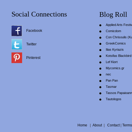
Social Connections
Blog Roll
Applied Arts Festiv
Facebook
Comicdom
Con Chrisoulis (Κ
GreekComics
Twitter
Ilias Kyriazis
Kotsifas Blackbird
Pinterest
Lef Kiort
Mycomics.gr
nec
Pan Pan
Tasmar
Tassos Papaioan
Tautologos
Home
|
About
|
Contact
|
Terms