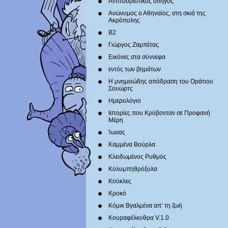
Αντιτουριστικός οδηγός
Ανώνυμος ο Αθηναίος, στη σκιά της
Ακρόπολης
Β2
Γιώργος Ζαμπέτας
Εικόνες στα σύννεφα
εντός των βημάτων
Η μνημειώδης απόδραση του Οράτιου
Σουώρτς
Ημερολόγιο
Ιστορίες που Κρύβονταν σε Προφανή
Μέρη
Ίωνας
Καμμένα Βούρλα
Κλειδωμένος Ρυθμός
Κολυμπηθρόξυλα
Κούκλες
Κροκό
Κόμικ Βγαλμένα απ’ τη ζωή
Κουραφέλκυθρα V.1.0