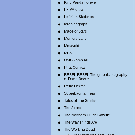
King Panda Forever
LE.VA show
Lef Kiort Sketches
lerapidograph
Made of Stars
Memory Lane
Metavoid
MFS
OMG Zombies
Phat Comicz
REBEL REBEL The graphic biography
of David Bowie
Retro Hector
Superbadmanners
Tales of The Smiths
The 3isters
The Northern Gulch Gazette
The Way Things Are
The Working Dead