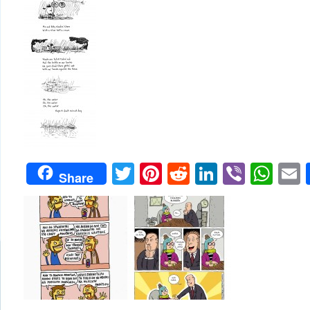
Twitter
Pinterest
Reddit
LinkedIn
Viber
Wh
Share