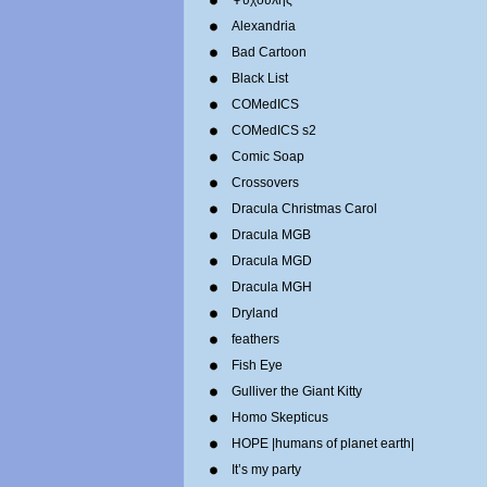
Ψυχούλης
Alexandria
Bad Cartoon
Black List
COMedICS
COMedICS s2
Comic Soap
Crossovers
Dracula Christmas Carol
Dracula MGB
Dracula MGD
Dracula MGH
Dryland
feathers
Fish Eye
Gulliver the Giant Kitty
Homo Skepticus
HOPE |humans of planet earth|
It’s my party