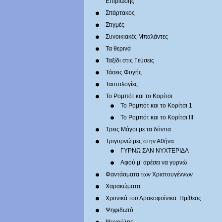
Επιβίωσης
Σπάρτακος
Στιγμές
Συνοικιακές Μπαλάντες
Τα θερινά
Ταξίδι στις Γεύσεις
Τάσεις Φυγής
Ταυτολογίες
Το Ρομπότ και το Κορίτσι
Το Ρομπότ και το Κορίτσι 1
Το Ρομπότ και το Κορίτσι III
Τρεις Μάγοι με τα δόντια
Τριγυρνώ μες στην Αθήνα
ΓΥΡΝΩ ΣΑΝ ΝΥΧΤΕΡΙΔΑ
Αφού μ’ αρέσει να γυρνώ
Φαντάσματα των Χριστουγέννων
Χαρακώματα
Χρονικά του Δρακοφοίνικα: Ημίθεος
Ψηφιδωτό