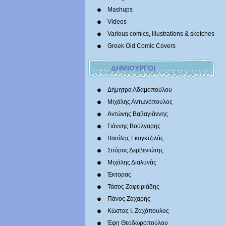
Mashups
Videos
Various comics, illustrations & sketches
Greek Old Comic Covers
ΔΗΜΙΟΥΡΓΟΙ
Δήμητρα Αδαμοπούλου
Μιχάλης Αντωνόπουλος
Αντώνης Βαβαγιάννης
Γιάννης Βούλγαρης
Βασίλης Γκογκτζιλάς
Σπύρος Δερβενιώτης
Mιχάλης Διαλυνάς
Έκτορας
Τάσος Ζαφειριάδης
Πάνος Ζάχαρης
Κώστας Ι. Ζαχόπουλoς
Έφη Θεοδωροπούλου