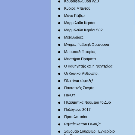
Κουραφέλκυθρα v2.0
Κύριος Μπιντού
Μάνα Ρέιβερ
Μαρμελάδα Κεράσι
Μαρμελάδα Κεράσι S02
Μεταλλάδες
Mνήμες Γαβριήλ Φρανσουά
Μπαμπαδοϊστορίες
Μυστήρια Πράματα
Ο Καθηγητής και η Νυχτερίδα
Οι Κωνικοί Άνθρωποι
Όλα είναι κόμικξς!
Παντοτινές Στιγμές
ΠΙΡΟΥ
Πλασματικά Νούμερα το Δύο
Πολύγωνο 3017
Προτελευταίοι
Ρεμπέτικα του Γαλαξία
Σαβουάρ Σουρβίβρ : Εγχειρίδιο