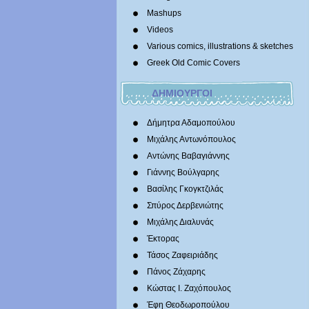
Mashups
Videos
Various comics, illustrations & sketches
Greek Old Comic Covers
ΔΗΜΙΟΥΡΓΟΙ
Δήμητρα Αδαμοπούλου
Μιχάλης Αντωνόπουλος
Αντώνης Βαβαγιάννης
Γιάννης Βούλγαρης
Βασίλης Γκογκτζιλάς
Σπύρος Δερβενιώτης
Mιχάλης Διαλυνάς
Έκτορας
Τάσος Ζαφειριάδης
Πάνος Ζάχαρης
Κώστας Ι. Ζαχόπουλoς
Έφη Θεοδωροπούλου