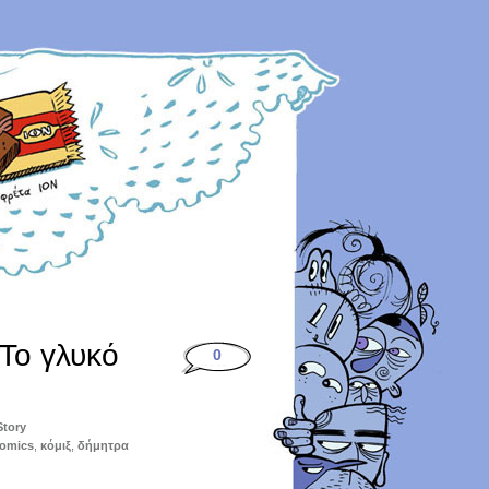
Το γλυκό
0
Story
omics
,
κόμιξ
,
δήμητρα