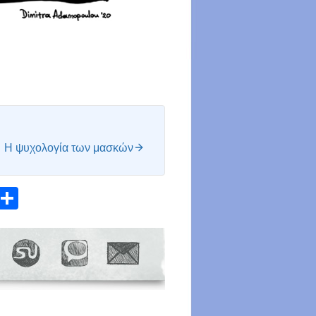
H ψυχολογία των μασκών
atsApp
Email
Share