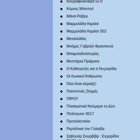
Κουραφέλκυθρα v2.0
Κύριος Μπιντού
Μάνα Ρέιβερ
Μαρμελάδα Κεράσι
Μαρμελάδα Κεράσι S02
Μεταλλάδες
Mνήμες Γαβριήλ Φρανσουά
Μπαμπαδοϊστορίες
Μυστήρια Πράματα
Ο Καθηγητής και η Νυχτερίδα
Οι Κωνικοί Άνθρωποι
Όλα είναι κόμικξς!
Παντοτινές Στιγμές
ΠΙΡΟΥ
Πλασματικά Νούμερα το Δύο
Πολύγωνο 3017
Προτελευταίοι
Ρεμπέτικα του Γαλαξία
Σαβουάρ Σουρβίβρ : Εγχειρίδιο