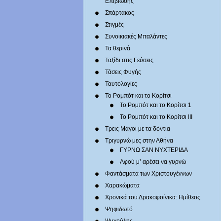
Επιβίωσης
Σπάρτακος
Στιγμές
Συνοικιακές Μπαλάντες
Τα θερινά
Ταξίδι στις Γεύσεις
Τάσεις Φυγής
Ταυτολογίες
Το Ρομπότ και το Κορίτσι
Το Ρομπότ και το Κορίτσι 1
Το Ρομπότ και το Κορίτσι III
Τρεις Μάγοι με τα δόντια
Τριγυρνώ μες στην Αθήνα
ΓΥΡΝΩ ΣΑΝ ΝΥΧΤΕΡΙΔΑ
Αφού μ’ αρέσει να γυρνώ
Φαντάσματα των Χριστουγέννων
Χαρακώματα
Χρονικά του Δρακοφοίνικα: Ημίθεος
Ψηφιδωτό