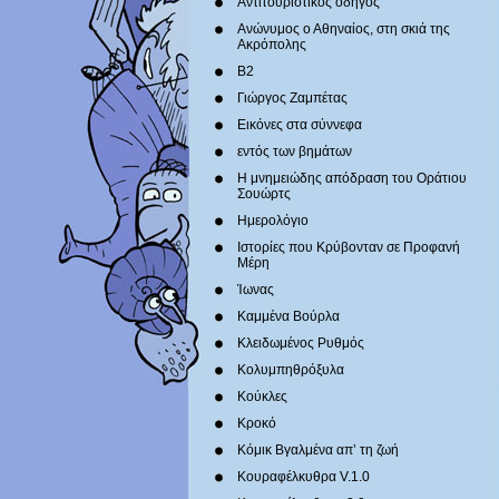
Αντιτουριστικός οδηγός
Ανώνυμος ο Αθηναίος, στη σκιά της
Ακρόπολης
Β2
Γιώργος Ζαμπέτας
Εικόνες στα σύννεφα
εντός των βημάτων
Η μνημειώδης απόδραση του Οράτιου
Σουώρτς
Ημερολόγιο
Ιστορίες που Κρύβονταν σε Προφανή
Μέρη
Ίωνας
Καμμένα Βούρλα
Κλειδωμένος Ρυθμός
Κολυμπηθρόξυλα
Κούκλες
Κροκό
Κόμικ Βγαλμένα απ’ τη ζωή
Κουραφέλκυθρα V.1.0