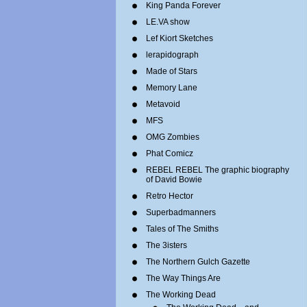
King Panda Forever
LE.VA show
Lef Kiort Sketches
lerapidograph
Made of Stars
Memory Lane
Metavoid
MFS
OMG Zombies
Phat Comicz
REBEL REBEL The graphic biography
of David Bowie
Retro Hector
Superbadmanners
Tales of The Smiths
The 3isters
The Northern Gulch Gazette
The Way Things Are
The Working Dead