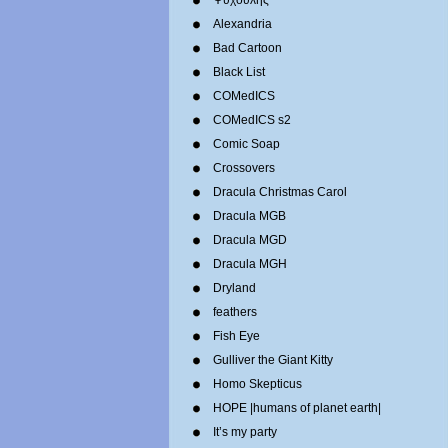
Ψυχούλης
Alexandria
Bad Cartoon
Black List
COMedICS
COMedICS s2
Comic Soap
Crossovers
Dracula Christmas Carol
Dracula MGB
Dracula MGD
Dracula MGH
Dryland
feathers
Fish Eye
Gulliver the Giant Kitty
Homo Skepticus
HOPE |humans of planet earth|
It’s my party