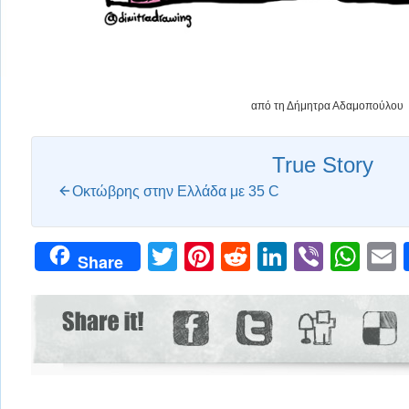
από τη Δήμητρα Αδαμοπούλου
True Story
Οκτώβρης στην Ελλάδα με 35 C
Twitter
Pinterest
Reddit
LinkedIn
Viber
Wh
Share