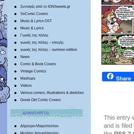
Συνταγές από το IONSweets.gr
SoComic Covers
Music & Lyrics OST
Music & Lyrics
Γωνιές της πόλης
γωνιές της πόλης – εποχής
γωνιές της πόλης – summer edition
News
Comic & Book Covers
Vintage Comics
Share
Mashups
Videos
Various comics, illustrations & sketches
Greek Old Comic Covers
ΔΗΜΙΟΥΡΓΟΙ
This entry
and is file
Δήμητρα Αδαμοπούλου
the
RSS 2.
Μιχάλης Αντωνόπουλος