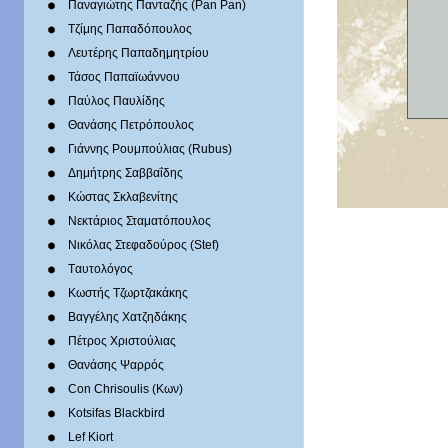
Παναγιώτης Πανταζής (Pan Pan)
Τζίμης Παπαδόπουλος
Λευτέρης Παπαδημητρίου
Τάσος Παπαϊωάννου
Παύλος Παυλίδης
Θανάσης Πετρόπουλος
Γιάννης Ρουμπούλιας (Rubus)
Δημήτρης Σαββαΐδης
Κώστας Σκλαβενίτης
Νεκτάριος Σταματόπουλος
Νικόλας Στεφαδούρος (Stef)
Tαυτολόγος
Κωστής Τζωρτζακάκης
Βαγγέλης Χατζηδάκης
Πέτρος Χριστούλιας
Θανάσης Ψαρρός
Con Chrisoulis (Κων)
Kotsifas Blackbird
Lef Kiort