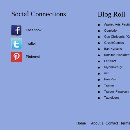
Social Connections
Blog Roll
Applied Arts Festiv
Facebook
Comicdom
Con Chrisoulis (Κ
GreekComics
Twitter
Ilias Kyriazis
Kotsifas Blackbird
Pinterest
Lef Kiort
Mycomics.gr
nec
Pan Pan
Tasmar
Tassos Papaioan
Tautologos
Home
|
About
|
Contact
|
Terms