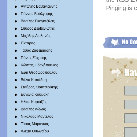
Αντώνης Βαβαγιάννης
Pinging is 
Γιάννης Βούλγαρης
Βασίλης Γκογκτζιλάς
Σπύρος Δερβενιώτης
Mιχάλης Διαλυνάς
Έκτορας
Τάσος Ζαφειριάδης
Πάνος Ζάχαρης
Κώστας Ι. Ζαχόπουλoς
Έφη Θεοδωροπούλου
Βάλια Καπάδαη
Σταύρος Κιουτσιούκης
Ευγενία Κουμάκη
Ηλίας Κυριαζής
Βασίλης Λώλος
Νικόλαος Μαντέλος
Τάσος Μαραγκός
Αλέξια Οθωναίου