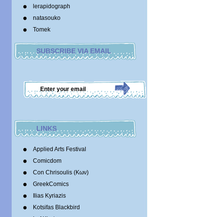
lerapidograph
natasouko
Tomek
SUBSCRIBE VIA EMAIL
LINKS
Applied Arts Festival
Comicdom
Con Chrisoulis (Κων)
GreekComics
Ilias Kyriazis
Kotsifas Blackbird