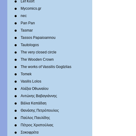
Lef Kiort
Mycomics.gr
nec
Pan Pan
Tasmar
Tassos Papaioannou
Tautologos
The very closed circle
The Wooden Crown
The works of Vassilis Gogtzilas
Tomek
Vasilis Lolos
Αλέξια Οθωναίου
Αντώνης Βαβαγιάννης
Βάλια Καπάδαη
Θανάσης Πετρόπουλος
Παύλος Παυλίδης
Πέτρος Χριστούλιας
Σοκοφρέτα