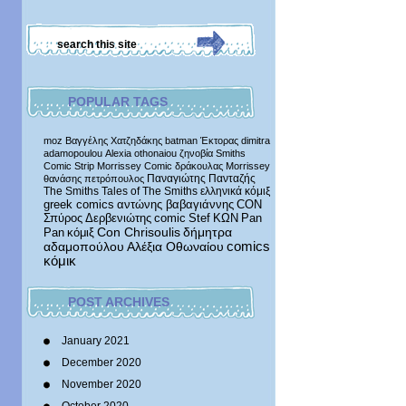
POPULAR TAGS
moz
Βαγγέλης Χατζηδάκης
batman
Έκτορας
dimitra
adamopoulou
Alexia othonaiou
ζηνοβία
Smiths
Comic Strip
Morrissey Comic
δράκουλας
Morrissey
Παναγιώτης Πανταζής
θανάσης πετρόπουλος
The Smiths
Tales of The Smiths
ελληνικά κόμιξ
greek comics
αντώνης βαβαγιάννης
CON
Σπύρος Δερβενιώτης
comic
Stef
ΚΩΝ
Pan
δήμητρα
Pan
κόμιξ
Con Chrisoulis
αδαμοπούλου
Αλέξια Οθωναίου
comics
κόμικ
POST ARCHIVES
January 2021
December 2020
November 2020