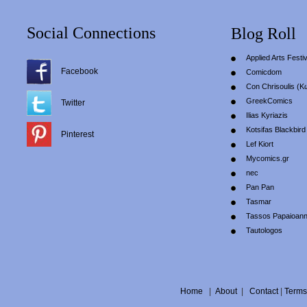
Social Connections
Blog Roll
Applied Arts Festiv
Facebook
Comicdom
Con Chrisoulis (Κ
GreekComics
Twitter
Ilias Kyriazis
Kotsifas Blackbird
Pinterest
Lef Kiort
Mycomics.gr
nec
Pan Pan
Tasmar
Tassos Papaioan
Tautologos
Home
|
About
|
Contact
|
Terms