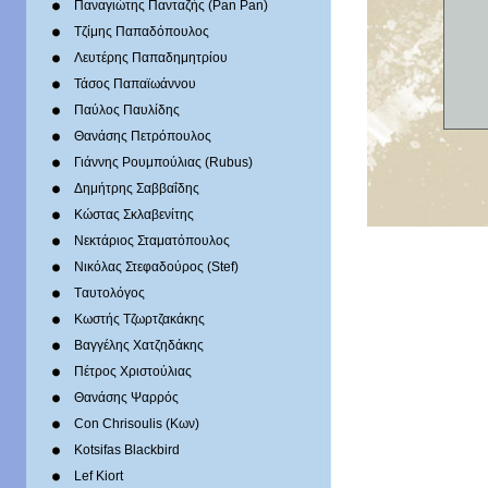
Παναγιώτης Πανταζής (Pan Pan)
Τζίμης Παπαδόπουλος
Λευτέρης Παπαδημητρίου
Τάσος Παπαϊωάννου
Παύλος Παυλίδης
Θανάσης Πετρόπουλος
Γιάννης Ρουμπούλιας (Rubus)
Δημήτρης Σαββαΐδης
Κώστας Σκλαβενίτης
Νεκτάριος Σταματόπουλος
Νικόλας Στεφαδούρος (Stef)
Tαυτολόγος
Κωστής Τζωρτζακάκης
Βαγγέλης Χατζηδάκης
Πέτρος Χριστούλιας
Θανάσης Ψαρρός
Con Chrisoulis (Κων)
Kotsifas Blackbird
Lef Kiort