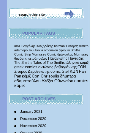
POPULAR TAGS
moz
Βαγγέλης Χατζηδάκης
batman
Έκτορας
dimitra
adamopoulou
Alexia othonaiou
ζηνοβία
Smiths
Comic Strip
Morrissey Comic
δράκουλας
Morrissey
Παναγιώτης Πανταζής
θανάσης πετρόπουλος
The Smiths
Tales of The Smiths
ελληνικά κόμιξ
greek comics
αντώνης βαβαγιάννης
CON
Σπύρος Δερβενιώτης
comic
Stef
ΚΩΝ
Pan
δήμητρα
Pan
κόμιξ
Con Chrisoulis
αδαμοπούλου
Αλέξια Οθωναίου
comics
κόμικ
POST ARCHIVES
January 2021
December 2020
November 2020