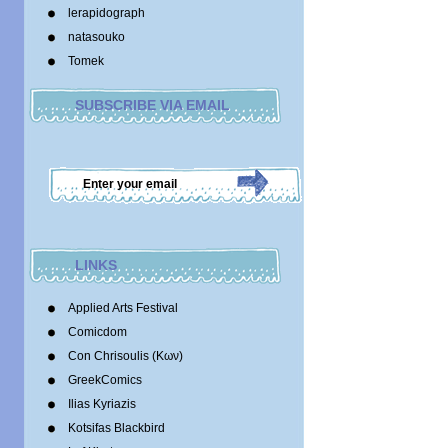
lerapidograph
natasouko
Tomek
SUBSCRIBE VIA EMAIL
LINKS
Applied Arts Festival
Comicdom
Con Chrisoulis (Κων)
GreekComics
Ilias Kyriazis
Kotsifas Blackbird