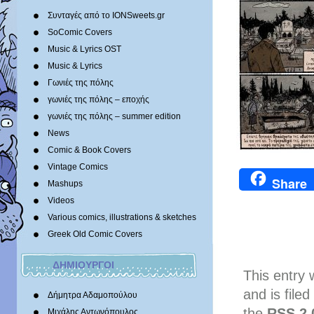
Συνταγές από το IONSweets.gr
SoComic Covers
Music & Lyrics OST
Music & Lyrics
Γωνιές της πόλης
γωνιές της πόλης – εποχής
γωνιές της πόλης – summer edition
News
Comic & Book Covers
Vintage Comics
Share
Mashups
Videos
Various comics, illustrations & sketches
Greek Old Comic Covers
ΔΗΜΙΟΥΡΓΟΙ
This entry
and is file
Δήμητρα Αδαμοπούλου
the
RSS 2.
Μιχάλης Αντωνόπουλος