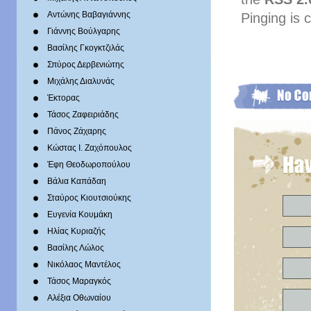
Αντώνης Βαβαγιάννης
Pinging is 
Γιάννης Βούλγαρης
Βασίλης Γκογκτζιλάς
Σπύρος Δερβενιώτης
Mιχάλης Διαλυνάς
Έκτορας
Τάσος Ζαφειριάδης
Πάνος Ζάχαρης
Κώστας Ι. Ζαχόπουλoς
Έφη Θεοδωροπούλου
Βάλια Καπάδαη
Σταύρος Κιουτσιούκης
Ευγενία Κουμάκη
Ηλίας Κυριαζής
Βασίλης Λώλος
Νικόλαος Μαντέλος
Τάσος Μαραγκός
Αλέξια Οθωναίου