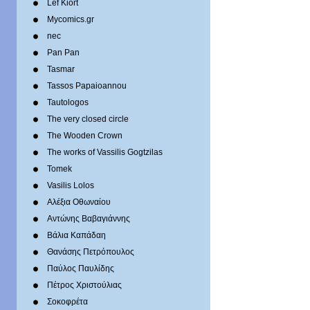
Lef Kiort
Mycomics.gr
nec
Pan Pan
Tasmar
Tassos Papaioannou
Tautologos
The very closed circle
The Wooden Crown
The works of Vassilis Gogtzilas
Tomek
Vasilis Lolos
Αλέξια Οθωναίου
Αντώνης Βαβαγιάννης
Βάλια Καπάδαη
Θανάσης Πετρόπουλος
Παύλος Παυλίδης
Πέτρος Χριστούλιας
Σοκοφρέτα