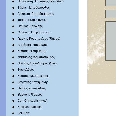
Παναγιώτης Πανταζής (Pan Pan)
Τζίμης Παπαδόπουλος
Λευτέρης Παπαδημητρίου
Τάσος Παπαϊωάννου
Παύλος Παυλίδης
Θανάσης Πετρόπουλος
Γιάννης Ρουμπούλιας (Rubus)
Δημήτρης Σαββαΐδης
Κώστας Σκλαβενίτης
Νεκτάριος Σταματόπουλος
Νικόλας Στεφαδούρος (Stef)
Tαυτολόγος
Κωστής Τζωρτζακάκης
Βαγγέλης Χατζηδάκης
Πέτρος Χριστούλιας
Θανάσης Ψαρρός
Con Chrisoulis (Κων)
Kotsifas Blackbird
Lef Kiort