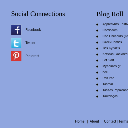
Social Connections
Blog Roll
Applied Arts Festiv
Facebook
Comicdom
Con Chrisoulis (Κ
GreekComics
Twitter
Ilias Kyriazis
Kotsifas Blackbird
Pinterest
Lef Kiort
Mycomics.gr
nec
Pan Pan
Tasmar
Tassos Papaioan
Tautologos
Home
|
About
|
Contact
|
Terms