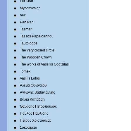
Lef Kiort
Mycomics.gr
nec
Pan Pan
Tasmar
Tassos Papaioannou
Tautologos
The very closed circle
The Wooden Crown
The works of Vassilis Gogtzilas
Tomek
Vasilis Lolos
Αλέξια Οθωναίου
Αντώνης Βαβαγιάννης
Βάλια Καπάδαη
Θανάσης Πετρόπουλος
Παύλος Παυλίδης
Πέτρος Χριστούλιας
Σοκοφρέτα