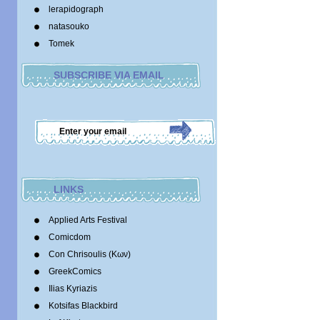
lerapidograph
natasouko
Tomek
SUBSCRIBE VIA EMAIL
LINKS
Applied Arts Festival
Comicdom
Con Chrisoulis (Κων)
GreekComics
Ilias Kyriazis
Kotsifas Blackbird