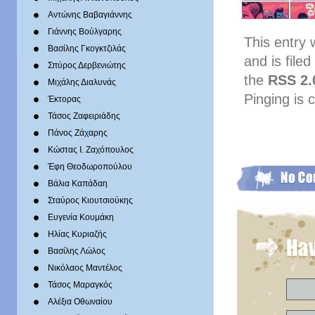
Αντώνης Βαβαγιάννης
Γιάννης Βούλγαρης
This entry
Βασίλης Γκογκτζιλάς
and is file
Σπύρος Δερβενιώτης
the
RSS 2.
Mιχάλης Διαλυνάς
Pinging is 
Έκτορας
Τάσος Ζαφειριάδης
Πάνος Ζάχαρης
Κώστας Ι. Ζαχόπουλoς
Έφη Θεοδωροπούλου
Βάλια Καπάδαη
Σταύρος Κιουτσιούκης
Ευγενία Κουμάκη
Ηλίας Κυριαζής
Βασίλης Λώλος
Νικόλαος Μαντέλος
Τάσος Μαραγκός
Αλέξια Οθωναίου