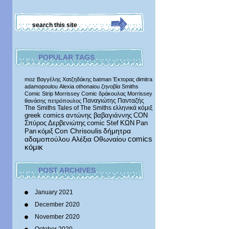
POPULAR TAGS
moz
Βαγγέλης Χατζηδάκης
batman
Έκτορας
dimitra
adamopoulou
Alexia othonaiou
ζηνοβία
Smiths
Comic Strip
Morrissey Comic
δράκουλας
Morrissey
Παναγιώτης Πανταζής
θανάσης πετρόπουλος
The Smiths
Tales of The Smiths
ελληνικά κόμιξ
greek comics
αντώνης βαβαγιάννης
CON
Σπύρος Δερβενιώτης
comic
Stef
ΚΩΝ
Pan
δήμητρα
Pan
κόμιξ
Con Chrisoulis
αδαμοπούλου
Αλέξια Οθωναίου
comics
κόμικ
POST ARCHIVES
January 2021
December 2020
November 2020