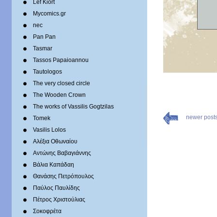
Lef Kiort
Mycomics.gr
nec
Pan Pan
Tasmar
Tassos Papaioannou
Tautologos
The very closed circle
The Wooden Crown
The works of Vassilis Gogtzilas
newer post
Tomek
Vasilis Lolos
Αλέξια Οθωναίου
Αντώνης Βαβαγιάννης
Βάλια Καπάδαη
Θανάσης Πετρόπουλος
Παύλος Παυλίδης
Πέτρος Χριστούλιας
Σοκοφρέτα