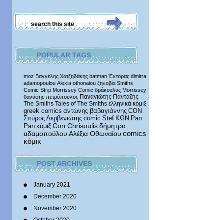
POPULAR TAGS
moz
Βαγγέλης Χατζηδάκης
batman
Έκτορας
dimitra
adamopoulou
Alexia othonaiou
ζηνοβία
Smiths
Comic Strip
Morrissey Comic
δράκουλας
Morrissey
Παναγιώτης Πανταζής
θανάσης πετρόπουλος
The Smiths
Tales of The Smiths
ελληνικά κόμιξ
greek comics
αντώνης βαβαγιάννης
CON
Σπύρος Δερβενιώτης
comic
Stef
ΚΩΝ
Pan
δήμητρα
Pan
κόμιξ
Con Chrisoulis
αδαμοπούλου
Αλέξια Οθωναίου
comics
κόμικ
POST ARCHIVES
January 2021
December 2020
November 2020