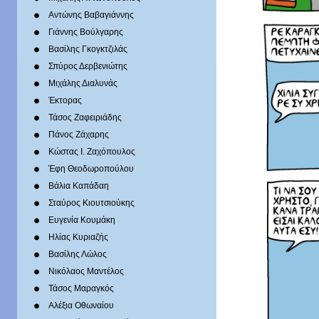
Αντώνης Βαβαγιάννης
Γιάννης Βούλγαρης
Βασίλης Γκογκτζιλάς
Σπύρος Δερβενιώτης
Mιχάλης Διαλυνάς
Έκτορας
Τάσος Ζαφειριάδης
Πάνος Ζάχαρης
Κώστας Ι. Ζαχόπουλoς
Έφη Θεοδωροπούλου
Βάλια Καπάδαη
Σταύρος Κιουτσιούκης
Ευγενία Κουμάκη
Ηλίας Κυριαζής
Βασίλης Λώλος
Νικόλαος Μαντέλος
Τάσος Μαραγκός
Αλέξια Οθωναίου