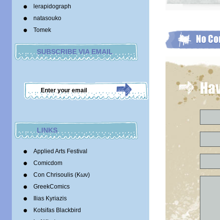
lerapidograph
natasouko
Tomek
SUBSCRIBE VIA EMAIL
LINKS
Applied Arts Festival
Comicdom
Con Chrisoulis (Κων)
GreekComics
Ilias Kyriazis
Kotsifas Blackbird