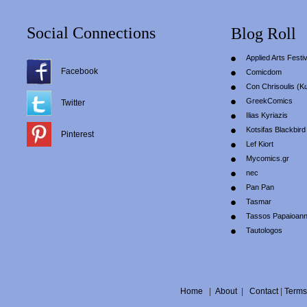
Social Connections
Blog Roll
Applied Arts Festiv
Facebook
Comicdom
Con Chrisoulis (Κ
GreekComics
Twitter
Ilias Kyriazis
Kotsifas Blackbird
Pinterest
Lef Kiort
Mycomics.gr
nec
Pan Pan
Tasmar
Tassos Papaioan
Tautologos
Home
|
About
|
Contact
|
Terms