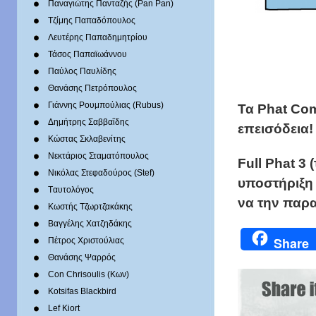
Παναγιώτης Πανταζής (Pan Pan)
Τζίμης Παπαδόπουλος
Λευτέρης Παπαδημητρίου
Τάσος Παπαϊωάννου
Παύλος Παυλίδης
Θανάσης Πετρόπουλος
Γιάννης Ρουμπούλιας (Rubus)
Τα Phat Com
Δημήτρης Σαββαΐδης
επεισόδεια!
Κώστας Σκλαβενίτης
Νεκτάριος Σταματόπουλος
Full Phat 3
Νικόλας Στεφαδούρος (Stef)
υποστήριξη
Tαυτολόγος
να την παρα
Κωστής Τζωρτζακάκης
Βαγγέλης Χατζηδάκης
Share
Πέτρος Χριστούλιας
Θανάσης Ψαρρός
Con Chrisoulis (Κων)
Kotsifas Blackbird
Lef Kiort