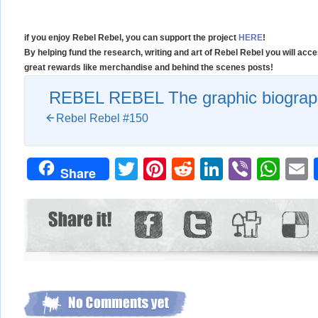
if you enjoy Rebel Rebel, you can support the project
HERE
!
By helping fund the research, writing and art of Rebel Rebel you will ac
great rewards like merchandise and behind the scenes posts!
REBEL REBEL The graphic biograph
Rebel Rebel #150
Twitter
Pinterest
Reddit
LinkedIn
Viber
Wh
Share