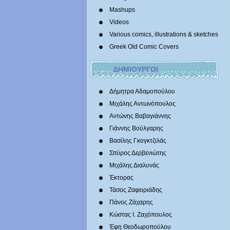
Mashups
Videos
Various comics, illustrations & sketches
Greek Old Comic Covers
ΔΗΜΙΟΥΡΓΟΙ
Δήμητρα Αδαμοπούλου
Μιχάλης Αντωνόπουλος
Αντώνης Βαβαγιάννης
Γιάννης Βούλγαρης
Βασίλης Γκογκτζιλάς
Σπύρος Δερβενιώτης
Mιχάλης Διαλυνάς
Έκτορας
Τάσος Ζαφειριάδης
Πάνος Ζάχαρης
Κώστας Ι. Ζαχόπουλoς
Έφη Θεοδωροπούλου