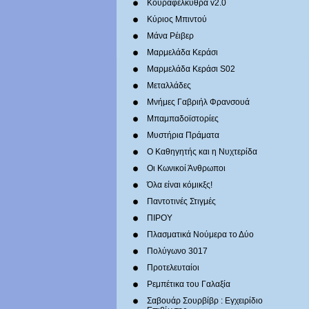
Κουραφέλκυθρα v2.0
Κύριος Μπιντού
Μάνα Ρέιβερ
Μαρμελάδα Κεράσι
Μαρμελάδα Κεράσι S02
Μεταλλάδες
Mνήμες Γαβριήλ Φρανσουά
Μπαμπαδοϊστορίες
Μυστήρια Πράματα
Ο Καθηγητής και η Νυχτερίδα
Οι Κωνικοί Άνθρωποι
Όλα είναι κόμικξς!
Παντοτινές Στιγμές
ΠΙΡΟΥ
Πλασματικά Νούμερα το Δύο
Πολύγωνο 3017
Προτελευταίοι
Ρεμπέτικα του Γαλαξία
Σαβουάρ Σουρβίβρ : Εγχειρίδιο