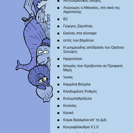
Αντιτουριστικός οδηγός
Ανώνυμος ο Αθηναίος, στη σκιά της
Ακρόπολης
Β2
Γιώργος Ζαμπέτας
Εικόνες στα σύννεφα
εντός των βημάτων
Η μνημειώδης απόδραση του Οράτιου
Σουώρτς
Ημερολόγιο
Ιστορίες που Κρύβονταν σε Προφανή
Μέρη
Ίωνας
Καμμένα Βούρλα
Κλειδωμένος Ρυθμός
Κολυμπηθρόξυλα
Κούκλες
Κροκό
Κόμικ Βγαλμένα απ’ τη ζωή
Κουραφέλκυθρα V.1.0