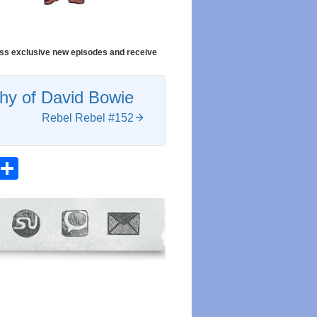
cess exclusive new episodes and receive
y of David Bowie
Rebel Rebel #152
atsApp
Email
Share