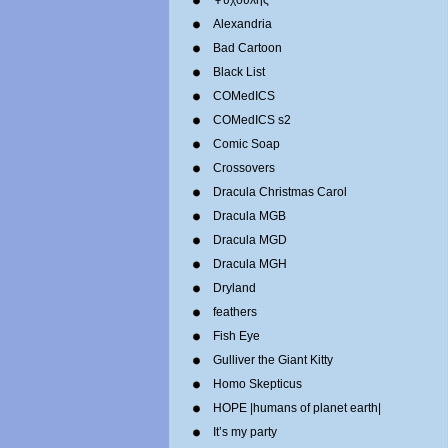
Ψυχούλης
Alexandria
Bad Cartoon
Black List
COMedICS
COMedICS s2
Comic Soap
Crossovers
Dracula Christmas Carol
Dracula MGB
Dracula MGD
Dracula MGH
Dryland
feathers
Fish Eye
Gulliver the Giant Kitty
Homo Skepticus
HOPE |humans of planet earth|
It’s my party