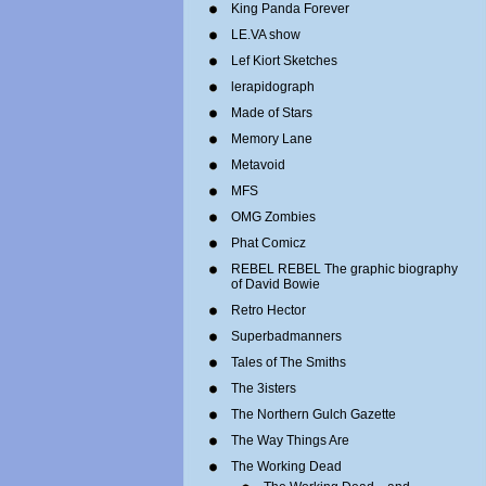
King Panda Forever
LE.VA show
Lef Kiort Sketches
lerapidograph
Made of Stars
Memory Lane
Metavoid
MFS
OMG Zombies
Phat Comicz
REBEL REBEL The graphic biography
of David Bowie
Retro Hector
Superbadmanners
Tales of The Smiths
The 3isters
The Northern Gulch Gazette
The Way Things Are
The Working Dead