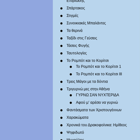
Επιβίωσης
Σπάρτακος
Στιγμές
Συνοικιακές Μπαλάντες
Τα θερινά
Ταξίδι στις Γεύσεις
Τάσεις Φυγής
Ταυτολογίες
Το Ρομπότ και το Κορίτσι
Το Ρομπότ και το Κορίτσι 1
Το Ρομπότ και το Κορίτσι III
Τρεις Μάγοι με τα δόντια
Τριγυρνώ μες στην Αθήνα
ΓΥΡΝΩ ΣΑΝ ΝΥΧΤΕΡΙΔΑ
Αφού μ’ αρέσει να γυρνώ
Φαντάσματα των Χριστουγέννων
Χαρακώματα
Χρονικά του Δρακοφοίνικα: Ημίθεος
Ψηφιδωτό