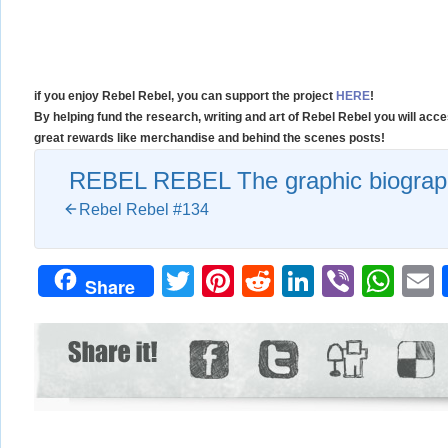
if you enjoy Rebel Rebel, you can support the project
HERE
!
By helping fund the research, writing and art of Rebel Rebel you will ac
great rewards like merchandise and behind the scenes posts!
REBEL REBEL The graphic biograph
Rebel Rebel #134
Twitter
Pinterest
Reddit
LinkedIn
Viber
Wh
Share