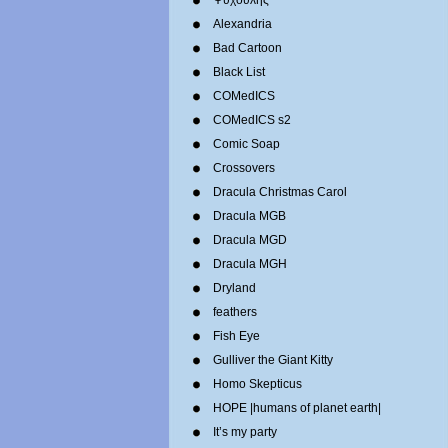
Ψυχούλης
Alexandria
Bad Cartoon
Black List
COMedICS
COMedICS s2
Comic Soap
Crossovers
Dracula Christmas Carol
Dracula MGB
Dracula MGD
Dracula MGH
Dryland
feathers
Fish Eye
Gulliver the Giant Kitty
Homo Skepticus
HOPE |humans of planet earth|
It’s my party