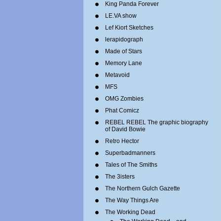
King Panda Forever
LE.VA show
Lef Kiort Sketches
lerapidograph
Made of Stars
Memory Lane
Metavoid
MFS
OMG Zombies
Phat Comicz
REBEL REBEL The graphic biography
of David Bowie
Retro Hector
Superbadmanners
Tales of The Smiths
The 3isters
The Northern Gulch Gazette
The Way Things Are
The Working Dead