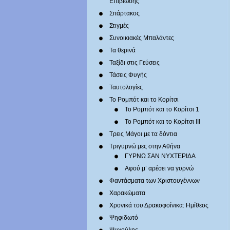
Επιβίωσης
Σπάρτακος
Στιγμές
Συνοικιακές Μπαλάντες
Τα θερινά
Ταξίδι στις Γεύσεις
Τάσεις Φυγής
Ταυτολογίες
Το Ρομπότ και το Κορίτσι
Το Ρομπότ και το Κορίτσι 1
Το Ρομπότ και το Κορίτσι III
Τρεις Μάγοι με τα δόντια
Τριγυρνώ μες στην Αθήνα
ΓΥΡΝΩ ΣΑΝ ΝΥΧΤΕΡΙΔΑ
Αφού μ’ αρέσει να γυρνώ
Φαντάσματα των Χριστουγέννων
Χαρακώματα
Χρονικά του Δρακοφοίνικα: Ημίθεος
Ψηφιδωτό