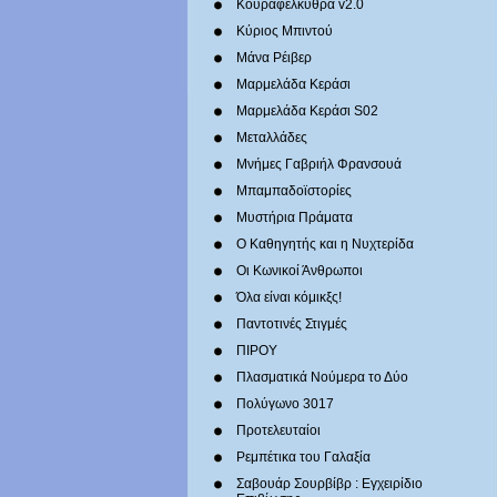
Κουραφέλκυθρα v2.0
Κύριος Μπιντού
Μάνα Ρέιβερ
Μαρμελάδα Κεράσι
Μαρμελάδα Κεράσι S02
Μεταλλάδες
Mνήμες Γαβριήλ Φρανσουά
Μπαμπαδοϊστορίες
Μυστήρια Πράματα
Ο Καθηγητής και η Νυχτερίδα
Οι Κωνικοί Άνθρωποι
Όλα είναι κόμικξς!
Παντοτινές Στιγμές
ΠΙΡΟΥ
Πλασματικά Νούμερα το Δύο
Πολύγωνο 3017
Προτελευταίοι
Ρεμπέτικα του Γαλαξία
Σαβουάρ Σουρβίβρ : Εγχειρίδιο