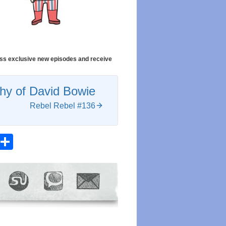
cess exclusive new episodes and receive
y of David Bowie
Rebel Rebel #136
atsApp
Email
Share