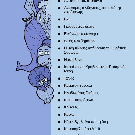
Αντιτουριστικός οδηγός
Ανώνυμος ο Αθηναίος, στη σκιά της
Ακρόπολης
Β2
Γιώργος Ζαμπέτας
Εικόνες στα σύννεφα
εντός των βημάτων
Η μνημειώδης απόδραση του Οράτιου
Σουώρτς
Ημερολόγιο
Ιστορίες που Κρύβονταν σε Προφανή
Μέρη
Ίωνας
Καμμένα Βούρλα
Κλειδωμένος Ρυθμός
Κολυμπηθρόξυλα
Κούκλες
Κροκό
Κόμικ Βγαλμένα απ’ τη ζωή
Κουραφέλκυθρα V.1.0