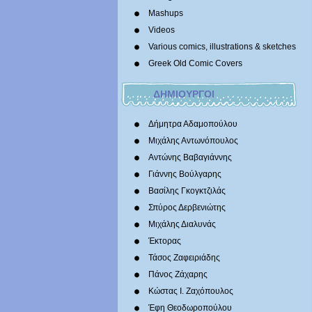
Mashups
Videos
Various comics, illustrations & sketches
Greek Old Comic Covers
ΔΗΜΙΟΥΡΓΟΙ
Δήμητρα Αδαμοπούλου
Μιχάλης Αντωνόπουλος
Αντώνης Βαβαγιάννης
Γιάννης Βούλγαρης
Βασίλης Γκογκτζιλάς
Σπύρος Δερβενιώτης
Mιχάλης Διαλυνάς
Έκτορας
Τάσος Ζαφειριάδης
Πάνος Ζάχαρης
Κώστας Ι. Ζαχόπουλoς
Έφη Θεοδωροπούλου