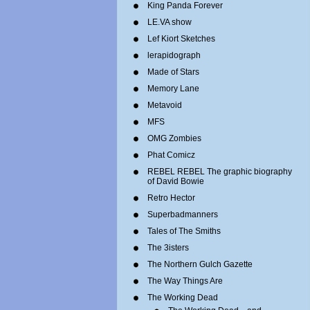
King Panda Forever
LE.VA show
Lef Kiort Sketches
lerapidograph
Made of Stars
Memory Lane
Metavoid
MFS
OMG Zombies
Phat Comicz
REBEL REBEL The graphic biography
of David Bowie
Retro Hector
Superbadmanners
Tales of The Smiths
The 3isters
The Northern Gulch Gazette
The Way Things Are
The Working Dead