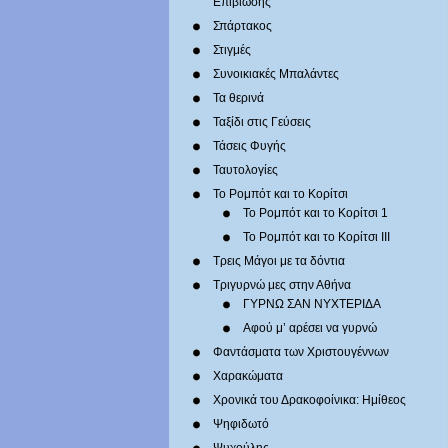
Επιβίωσης
Σπάρτακος
Στιγμές
Συνοικιακές Μπαλάντες
Τα θερινά
Ταξίδι στις Γεύσεις
Τάσεις Φυγής
Ταυτολογίες
Το Ρομπότ και το Κορίτσι
Το Ρομπότ και το Κορίτσι 1
Το Ρομπότ και το Κορίτσι III
Τρεις Μάγοι με τα δόντια
Τριγυρνώ μες στην Αθήνα
ΓΥΡΝΩ ΣΑΝ ΝΥΧΤΕΡΙΔΑ
Αφού μ’ αρέσει να γυρνώ
Φαντάσματα των Χριστουγέννων
Χαρακώματα
Χρονικά του Δρακοφοίνικα: Ημίθεος
Ψηφιδωτό