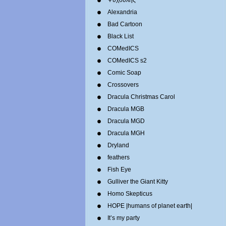
Ψυχούλης
Alexandria
Bad Cartoon
Black List
COMedICS
COMedICS s2
Comic Soap
Crossovers
Dracula Christmas Carol
Dracula MGB
Dracula MGD
Dracula MGH
Dryland
feathers
Fish Eye
Gulliver the Giant Kitty
Homo Skepticus
HOPE |humans of planet earth|
It’s my party