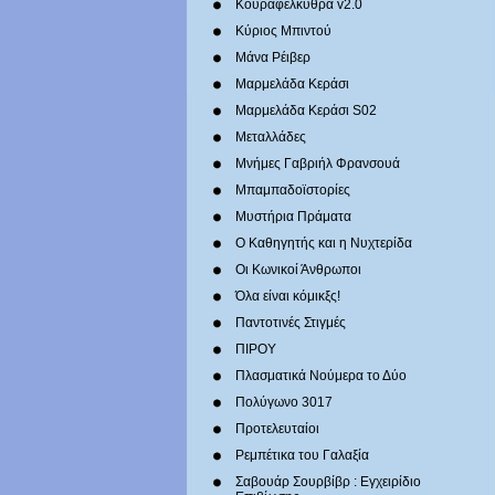
Κουραφέλκυθρα v2.0
Κύριος Μπιντού
Μάνα Ρέιβερ
Μαρμελάδα Κεράσι
Μαρμελάδα Κεράσι S02
Μεταλλάδες
Mνήμες Γαβριήλ Φρανσουά
Μπαμπαδοϊστορίες
Μυστήρια Πράματα
Ο Καθηγητής και η Νυχτερίδα
Οι Κωνικοί Άνθρωποι
Όλα είναι κόμικξς!
Παντοτινές Στιγμές
ΠΙΡΟΥ
Πλασματικά Νούμερα το Δύο
Πολύγωνο 3017
Προτελευταίοι
Ρεμπέτικα του Γαλαξία
Σαβουάρ Σουρβίβρ : Εγχειρίδιο