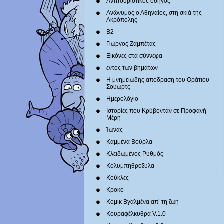
Αντιτουριστικός οδηγός
Ανώνυμος ο Αθηναίος, στη σκιά της
Ακρόπολης
Β2
Γιώργος Ζαμπέτας
Εικόνες στα σύννεφα
εντός των βημάτων
Η μνημειώδης απόδραση του Οράτιου
Σουώρτς
Ημερολόγιο
Ιστορίες που Κρύβονταν σε Προφανή
Μέρη
Ίωνας
Καμμένα Βούρλα
Κλειδωμένος Ρυθμός
Κολυμπηθρόξυλα
Κούκλες
Κροκό
Κόμικ Βγαλμένα απ’ τη ζωή
Κουραφέλκυθρα V.1.0