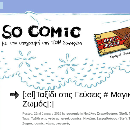
[:el]Ταξίδι στις Γεύσεις # Μαγ
Ζωμός[:]
Posted: 22nd January 2018 by
socomic
in
Νικόλας Στεφαδούρος (Stef)
,
Tags:
Ταξίδι στις γεύσεις
,
greek comics
,
Νικόλας Στεφαδούρος (Stef)
,
Ζωμός
,
comic
,
κόμικ
,
συνταγές