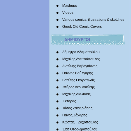
Mashups
Videos
Various comics, illustrations & sketches
Greek Old Comic Covers
ΔΗΜΙΟΥΡΓΟΙ
Δήμητρα Αδαμοπούλου
Μιχάλης Αντωνόπουλος
Αντώνης Βαβαγιάννης
Γιάννης Βούλγαρης
Βασίλης Γκογκτζιλάς
Σπύρος Δερβενιώτης
Mιχάλης Διαλυνάς
Έκτορας
Τάσος Ζαφειριάδης
Πάνος Ζάχαρης
Κώστας Ι. Ζαχόπουλoς
Έφη Θεοδωροπούλου