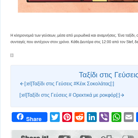
H κληρονομιά των γεύσεων, μέσα από μυρωδικά και αναμνήσεις. Ένα ταξίδι, σ
συνταγές που αντέχουν στον χρόνο. Κάθε Δευτέρα στις 12:00 από τον Stef, δ
[:]
Ταξίδι στις Γεύσει
[:el]Ταξίδι στις Γεύσεις #Κέικ Σοκολάτας[:]
[:el]Ταξίδι στις Γεύσεις # Ορεκτικά με ροκφόρ[:]
Twitter
Pinterest
Reddit
LinkedIn
Viber
Wh
Share