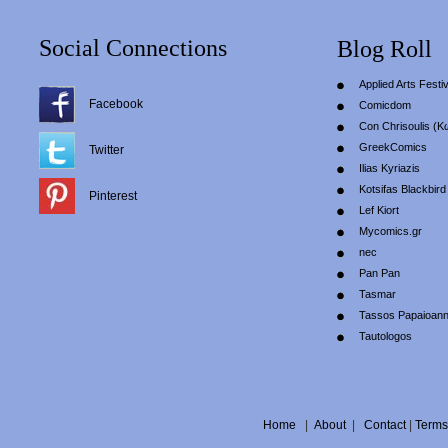
Social Connections
Blog Roll
Applied Arts Festiv
Facebook
Comicdom
Con Chrisoulis (Κ
GreekComics
Twitter
Ilias Kyriazis
Kotsifas Blackbird
Pinterest
Lef Kiort
Mycomics.gr
nec
Pan Pan
Tasmar
Tassos Papaioan
Tautologos
Home
|
About
|
Contact
|
Terms