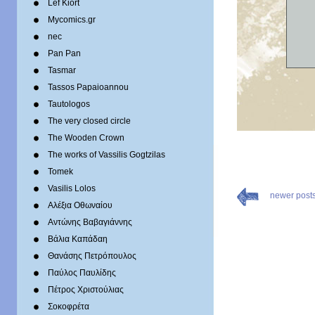
Lef Kiort
Mycomics.gr
nec
Pan Pan
Tasmar
Tassos Papaioannou
Tautologos
The very closed circle
The Wooden Crown
The works of Vassilis Gogtzilas
Tomek
Vasilis Lolos
newer post
Αλέξια Οθωναίου
Αντώνης Βαβαγιάννης
Βάλια Καπάδαη
Θανάσης Πετρόπουλος
Παύλος Παυλίδης
Πέτρος Χριστούλιας
Σοκοφρέτα