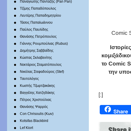
Παναγιώτης Πανταζής (Pan Pan)
Τζίμης Παπαδόπουλος
Λευτέρης Παπαδημητρίου
Τάσος Παπαϊωάννου
Παύλος Παυλίδης
Comic S
Θανάσης Πετρόπουλος
Γιάννης Ρουμπούλιας (Rubus)
Ιστορίε
Δημήτρης Σαββαΐδης
κομιξάδικο
Κώστας Σκλαβενίτης
το Comic 
Νεκτάριος Σταματόπουλος
την υπο
Νικόλας Στεφαδούρος (Stef)
Tαυτολόγος
Κωστής Τζωρτζακάκης
Βαγγέλης Χατζηδάκης
[:]
Πέτρος Χριστούλιας
Θανάσης Ψαρρός
Share
Con Chrisoulis (Κων)
Kotsifas Blackbird
Lef Kiort