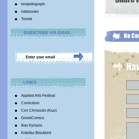
lerapidograph
natasouko
Tomek
SUBSCRIBE VIA EMAIL
LINKS
Applied Arts Festival
Comicdom
Con Chrisoulis (Κων)
GreekComics
Ilias Kyriazis
Kotsifas Blackbird