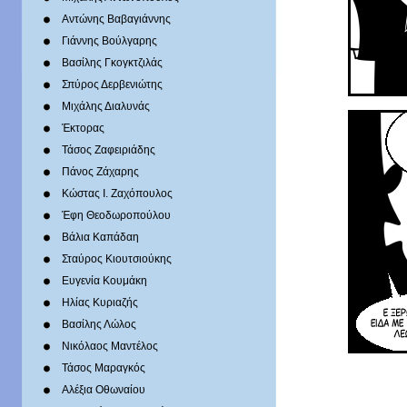
Αντώνης Βαβαγιάννης
Γιάννης Βούλγαρης
Βασίλης Γκογκτζιλάς
Σπύρος Δερβενιώτης
Mιχάλης Διαλυνάς
Έκτορας
Τάσος Ζαφειριάδης
Πάνος Ζάχαρης
Κώστας Ι. Ζαχόπουλoς
Έφη Θεοδωροπούλου
Βάλια Καπάδαη
Σταύρος Κιουτσιούκης
Ευγενία Κουμάκη
Ηλίας Κυριαζής
Βασίλης Λώλος
Νικόλαος Μαντέλος
Τάσος Μαραγκός
Αλέξια Οθωναίου