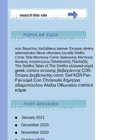
POPULAR TAGS
moz
Βαγγέλης Χατζηδάκης
batman
Έκτορας
dimitra
adamopoulou
Alexia othonaiou
ζηνοβία
Smiths
Comic Strip
Morrissey Comic
δράκουλας
Morrissey
Παναγιώτης Πανταζής
θανάσης πετρόπουλος
The Smiths
Tales of The Smiths
ελληνικά κόμιξ
greek comics
αντώνης βαβαγιάννης
CON
Σπύρος Δερβενιώτης
comic
Stef
ΚΩΝ
Pan
δήμητρα
Pan
κόμιξ
Con Chrisoulis
αδαμοπούλου
Αλέξια Οθωναίου
comics
κόμικ
POST ARCHIVES
January 2021
December 2020
November 2020