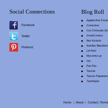
Social Connections
Blog Roll
Applied Arts Festiv
Facebook
Comicdom
Con Chrisoulis (Κ
GreekComics
Twitter
Ilias Kyriazis
Kotsifas Blackbird
Pinterest
Lef Kiort
Mycomics.gr
nec
Pan Pan
Tasmar
Tassos Papaioan
Tautologos
Home
|
About
|
Contact
|
Terms