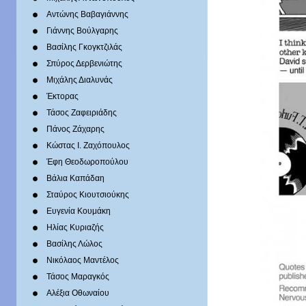
Αντώνης Βαβαγιάννης
Γιάννης Βούλγαρης
Βασίλης Γκογκτζιλάς
Σπύρος Δερβενιώτης
Mιχάλης Διαλυνάς
Έκτορας
Τάσος Ζαφειριάδης
Πάνος Ζάχαρης
Κώστας Ι. Ζαχόπουλoς
Έφη Θεοδωροπούλου
Βάλια Καπάδαη
Σταύρος Κιουτσιούκης
Ευγενία Κουμάκη
Ηλίας Κυριαζής
Βασίλης Λώλος
Νικόλαος Μαντέλος
Τάσος Μαραγκός
Αλέξια Οθωναίου