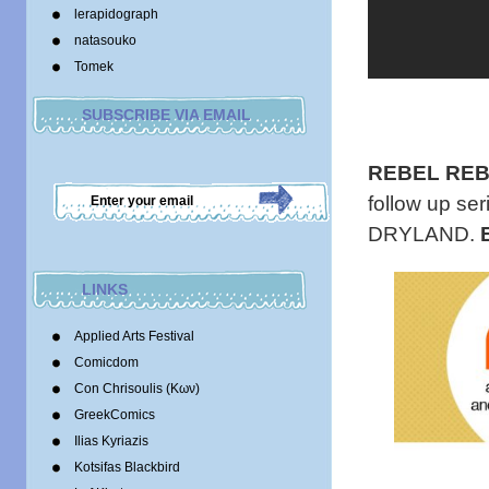
lerapidograph
natasouko
Tomek
SUBSCRIBE VIA EMAIL
REBEL REBE
follow up se
DRYLAND.
LINKS
Applied Arts Festival
Comicdom
Con Chrisoulis (Κων)
GreekComics
Ilias Kyriazis
Kotsifas Blackbird