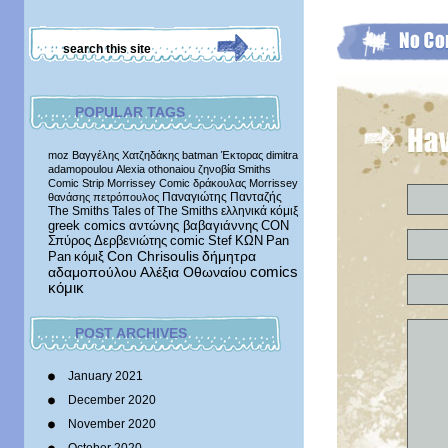
POPULAR TAGS
moz
Βαγγέλης Χατζηδάκης
batman
Έκτορας
dimitra
adamopoulou
Alexia othonaiou
ζηνοβία
Smiths
Comic Strip
Morrissey Comic
δράκουλας
Morrissey
Παναγιώτης Πανταζής
θανάσης πετρόπουλος
The Smiths
Tales of The Smiths
ελληνικά κόμιξ
greek comics
αντώνης βαβαγιάννης
CON
Σπύρος Δερβενιώτης
comic
Stef
ΚΩΝ
Pan
δήμητρα
Pan
κόμιξ
Con Chrisoulis
αδαμοπούλου
Αλέξια Οθωναίου
comics
κόμικ
POST ARCHIVES
January 2021
December 2020
November 2020