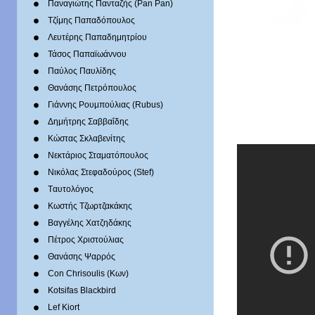
Παναγιώτης Πανταζής (Pan Pan)
Τζίμης Παπαδόπουλος
Λευτέρης Παπαδημητρίου
Τάσος Παπαϊωάννου
Παύλος Παυλίδης
Θανάσης Πετρόπουλος
Γιάννης Ρουμπούλιας (Rubus)
Δημήτρης Σαββαΐδης
Κώστας Σκλαβενίτης
Νεκτάριος Σταματόπουλος
Νικόλας Στεφαδούρος (Stef)
Tαυτολόγος
Κωστής Τζωρτζακάκης
Βαγγέλης Χατζηδάκης
Πέτρος Χριστούλιας
Θανάσης Ψαρρός
Con Chrisoulis (Κων)
Kotsifas Blackbird
Lef Kiort