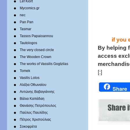
Lef Kiort
Mycomics.gr
nec
Pan Pan
Tasmar
Tassos Papaioannou
if you
Tautologos
By helping f
The very closed circle
access excl
The Wooden Crown
merchandise
The works of Vassilis Gogtzilas
Tomek
[:]
Vasilis Lolos
Αλέξια Οθωναίου
Share
Αντώνης Βαβαγιάννης
Βάλια Καπάδαη
Θανάσης Πετρόπουλος
Παύλος Παυλίδης
Πέτρος Χριστούλιας
Σοκοφρέτα