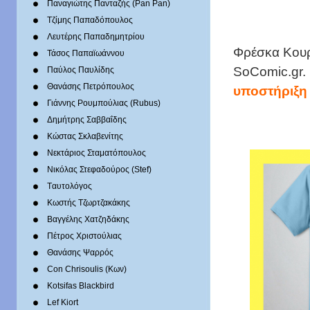
Παναγιώτης Πανταζής (Pan Pan)
Τζίμης Παπαδόπουλος
Λευτέρης Παπαδημητρίου
Φρέσκα Κουρ
Τάσος Παπαϊωάννου
SoComic.gr.
Παύλος Παυλίδης
Θανάσης Πετρόπουλος
υποστήριξη
Γιάννης Ρουμπούλιας (Rubus)
Δημήτρης Σαββαΐδης
Κώστας Σκλαβενίτης
Νεκτάριος Σταματόπουλος
Νικόλας Στεφαδούρος (Stef)
Tαυτολόγος
Κωστής Τζωρτζακάκης
Βαγγέλης Χατζηδάκης
Πέτρος Χριστούλιας
Θανάσης Ψαρρός
Con Chrisoulis (Κων)
Kotsifas Blackbird
Lef Kiort