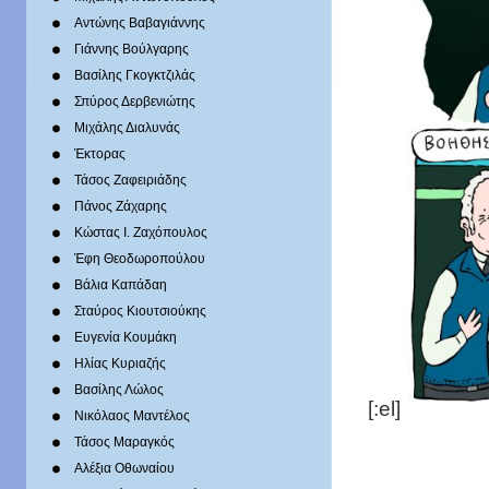
Αντώνης Βαβαγιάννης
Γιάννης Βούλγαρης
Βασίλης Γκογκτζιλάς
Σπύρος Δερβενιώτης
Mιχάλης Διαλυνάς
Έκτορας
Τάσος Ζαφειριάδης
Πάνος Ζάχαρης
Κώστας Ι. Ζαχόπουλoς
Έφη Θεοδωροπούλου
Βάλια Καπάδαη
Σταύρος Κιουτσιούκης
Ευγενία Κουμάκη
Ηλίας Κυριαζής
Βασίλης Λώλος
[:el]
Νικόλαος Μαντέλος
Τάσος Μαραγκός
Αλέξια Οθωναίου