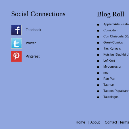
Social Connections
Blog Roll
Applied Arts Festiv
Facebook
Comicdom
Con Chrisoulis (Κ
GreekComics
Twitter
Ilias Kyriazis
Kotsifas Blackbird
Pinterest
Lef Kiort
Mycomics.gr
nec
Pan Pan
Tasmar
Tassos Papaioan
Tautologos
Home
|
About
|
Contact
|
Terms