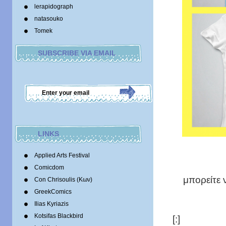
lerapidograph
natasouko
Tomek
SUBSCRIBE VIA EMAIL
LINKS
Applied Arts Festival
Comicdom
μπορείτε 
Con Chrisoulis (Κων)
GreekComics
Ilias Kyriazis
Kotsifas Blackbird
[:]