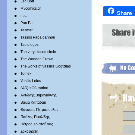
Lef Kiort
Mycomics.gr
Share
nec
Pan Pan
Tasmar
Tassos Papaioannou
Tautologos
The very closed circle
The Wooden Crown
The works of Vassilis Gogtzilas
Tomek
Vasilis Lolos
Αλέξια Οθωναίου
Αντώνης Βαβαγιάννης
Βάλια Καπάδαη
Θανάσης Πετρόπουλος
Παύλος Παυλίδης
Πέτρος Χριστούλιας
Σοκοφρέτα