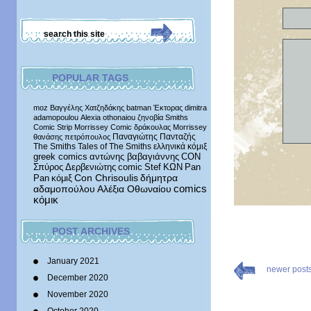
POPULAR TAGS
moz
Βαγγέλης Χατζηδάκης
batman
Έκτορας
dimitra
adamopoulou
Alexia othonaiou
ζηνοβία
Smiths
Comic Strip
Morrissey Comic
δράκουλας
Morrissey
Παναγιώτης Πανταζής
θανάσης πετρόπουλος
The Smiths
Tales of The Smiths
ελληνικά κόμιξ
greek comics
αντώνης βαβαγιάννης
CON
Σπύρος Δερβενιώτης
comic
Stef
ΚΩΝ
Pan
δήμητρα
Pan
κόμιξ
Con Chrisoulis
αδαμοπούλου
Αλέξια Οθωναίου
comics
κόμικ
POST ARCHIVES
January 2021
newer post
December 2020
November 2020