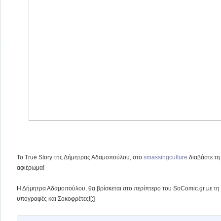
Το True Story της Δήμητρας Αδαμοπούλου, στο
smassingculture
διαβάστε τη
αφιέρωμα!
Η Δήμητρα Αδαμοπούλου, θα βρίσκεται στο περίπτερο του SoComic.gr με τη ν
υπογραφές και Σοκοφρέτες![:]