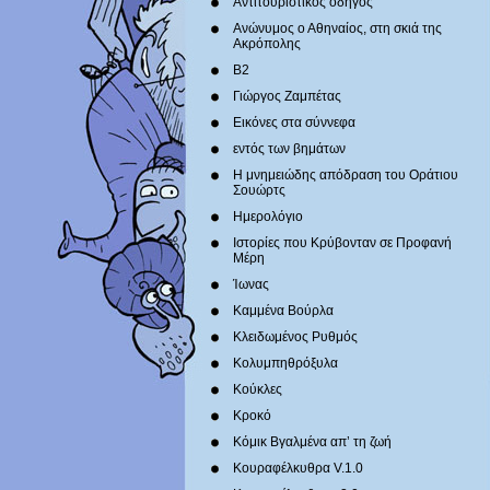
Αντιτουριστικός οδηγός
Ανώνυμος ο Αθηναίος, στη σκιά της
Ακρόπολης
Β2
Γιώργος Ζαμπέτας
Εικόνες στα σύννεφα
εντός των βημάτων
Η μνημειώδης απόδραση του Οράτιου
Σουώρτς
Ημερολόγιο
Ιστορίες που Κρύβονταν σε Προφανή
Μέρη
Ίωνας
Καμμένα Βούρλα
Κλειδωμένος Ρυθμός
Κολυμπηθρόξυλα
Κούκλες
Κροκό
Κόμικ Βγαλμένα απ’ τη ζωή
Κουραφέλκυθρα V.1.0