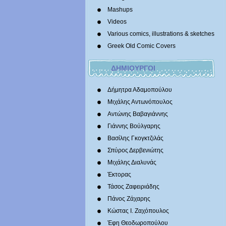
Mashups
Videos
Various comics, illustrations & sketches
Greek Old Comic Covers
ΔΗΜΙΟΥΡΓΟΙ
Δήμητρα Αδαμοπούλου
Μιχάλης Αντωνόπουλος
Αντώνης Βαβαγιάννης
Γιάννης Βούλγαρης
Βασίλης Γκογκτζιλάς
Σπύρος Δερβενιώτης
Mιχάλης Διαλυνάς
Έκτορας
Τάσος Ζαφειριάδης
Πάνος Ζάχαρης
Κώστας Ι. Ζαχόπουλoς
Έφη Θεοδωροπούλου