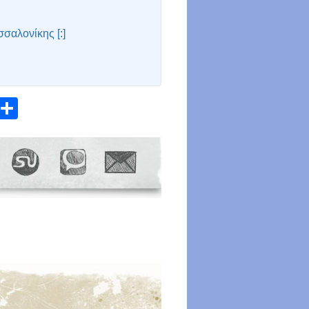
σσαλονίκης [:]
atsApp
Email
Share