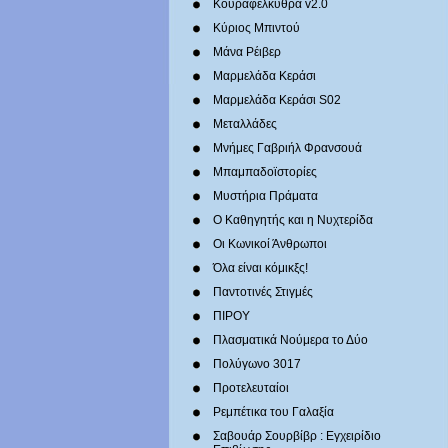
Κουραφέλκυθρα v2.0
Κύριος Μπιντού
Μάνα Ρέιβερ
Μαρμελάδα Κεράσι
Μαρμελάδα Κεράσι S02
Μεταλλάδες
Mνήμες Γαβριήλ Φρανσουά
Μπαμπαδοϊστορίες
Μυστήρια Πράματα
Ο Καθηγητής και η Νυχτερίδα
Οι Κωνικοί Άνθρωποι
Όλα είναι κόμικξς!
Παντοτινές Στιγμές
ΠΙΡΟΥ
Πλασματικά Νούμερα το Δύο
Πολύγωνο 3017
Προτελευταίοι
Ρεμπέτικα του Γαλαξία
Σαβουάρ Σουρβίβρ : Εγχειρίδιο