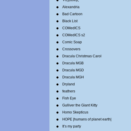
Ψυχούλης
Alexandria
Bad Cartoon
Black List
COMedICS
COMedICS s2
Comic Soap
Crossovers
Dracula Christmas Carol
Dracula MGB
Dracula MGD
Dracula MGH
Dryland
feathers
Fish Eye
Gulliver the Giant Kitty
Homo Skepticus
HOPE |humans of planet earth|
It’s my party