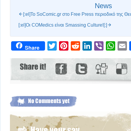
News
[:el]Το SoComic.gr στο Free Press περιοδικό της Θε
[:el]Οι COMedics είναι Smassing Culture![:]
Twitter
Pinterest
Reddit
LinkedIn
Viber
Wh
Share