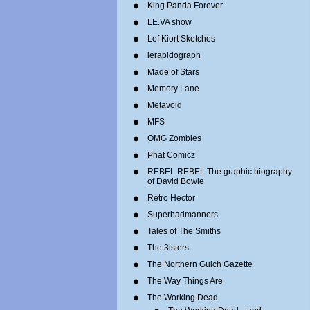
King Panda Forever
LE.VA show
Lef Kiort Sketches
lerapidograph
Made of Stars
Memory Lane
Metavoid
MFS
OMG Zombies
Phat Comicz
REBEL REBEL The graphic biography
of David Bowie
Retro Hector
Superbadmanners
Tales of The Smiths
The 3isters
The Northern Gulch Gazette
The Way Things Are
The Working Dead