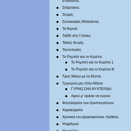
Επιβίωσης
Σπάρτακος
Στιγμές
Συνοικιακές Μπαλάντες
Τα θερινά
Ταξίδι στις Γεύσεις
Τάσεις Φυγής
Ταυτολογίες
Το Ρομπότ και το Κορίτσι
Το Ρομπότ και το Κορίτσι 1
Το Ρομπότ και το Κορίτσι III
Τρεις Μάγοι με τα δόντια
Τριγυρνώ μες στην Αθήνα
ΓΥΡΝΩ ΣΑΝ ΝΥΧΤΕΡΙΔΑ
Αφού μ’ αρέσει να γυρνώ
Φαντάσματα των Χριστουγέννων
Χαρακώματα
Χρονικά του Δρακοφοίνικα: Ημίθεος
Ψηφιδωτό