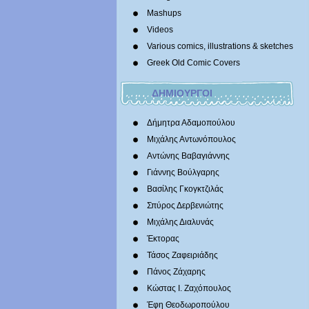
Mashups
Videos
Various comics, illustrations & sketches
Greek Old Comic Covers
ΔΗΜΙΟΥΡΓΟΙ
Δήμητρα Αδαμοπούλου
Μιχάλης Αντωνόπουλος
Αντώνης Βαβαγιάννης
Γιάννης Βούλγαρης
Βασίλης Γκογκτζιλάς
Σπύρος Δερβενιώτης
Mιχάλης Διαλυνάς
Έκτορας
Τάσος Ζαφειριάδης
Πάνος Ζάχαρης
Κώστας Ι. Ζαχόπουλoς
Έφη Θεοδωροπούλου