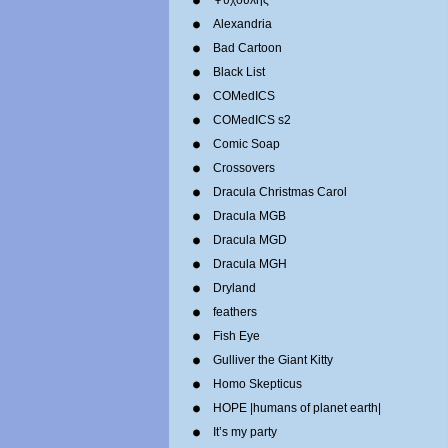
Ψυχούλης
Alexandria
Bad Cartoon
Black List
COMedICS
COMedICS s2
Comic Soap
Crossovers
Dracula Christmas Carol
Dracula MGB
Dracula MGD
Dracula MGH
Dryland
feathers
Fish Eye
Gulliver the Giant Kitty
Homo Skepticus
HOPE |humans of planet earth|
It’s my party