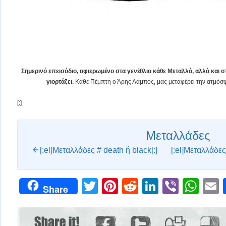
Σημερινό επεισόδιο, αφιερωμένο στα γενέθλια κάθε Μεταλλά, αλλά και
γιορτάζει.
Κάθε Πέμπτη ο Άρης Λάμπος, μας μεταφέρει την ατμόσφ
[:]
Μεταλλάδες
[:el]Μεταλλάδες # death ή black[:]
[:el]Μεταλλάδες
Twitter
Pinterest
Reddit
LinkedIn
Viber
Wh
Share