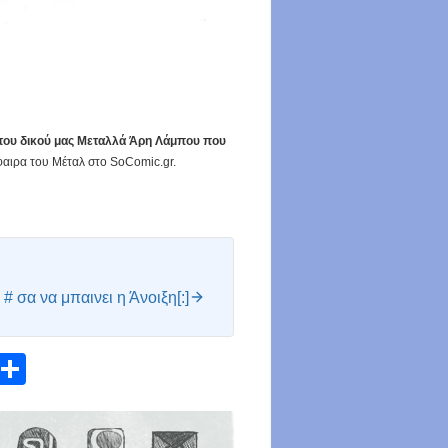
 στου δικού μας Μεταλλά Άρη Λάμπου που
αιρα του Μέταλ στο SoComic.gr.
 # σα να μπαινει η Άνοιξη[:]
atsApp
Email
Share