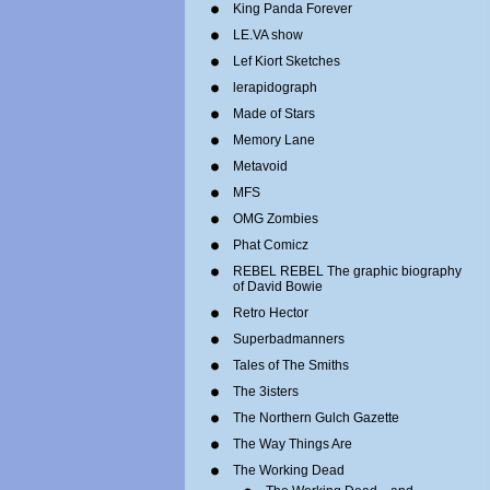
King Panda Forever
LE.VA show
Lef Kiort Sketches
lerapidograph
Made of Stars
Memory Lane
Metavoid
MFS
OMG Zombies
Phat Comicz
REBEL REBEL The graphic biography
of David Bowie
Retro Hector
Superbadmanners
Tales of The Smiths
The 3isters
The Northern Gulch Gazette
The Way Things Are
The Working Dead