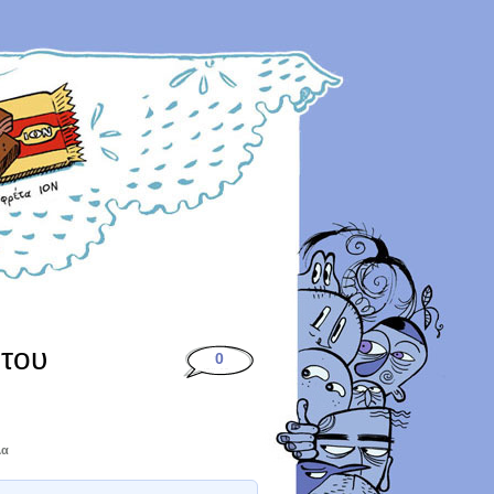
 του
0
λα