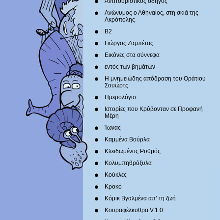
Αντιτουριστικός οδηγός
Ανώνυμος ο Αθηναίος, στη σκιά της
Ακρόπολης
Β2
Γιώργος Ζαμπέτας
Εικόνες στα σύννεφα
εντός των βημάτων
Η μνημειώδης απόδραση του Οράτιου
Σουώρτς
Ημερολόγιο
Ιστορίες που Κρύβονταν σε Προφανή
Μέρη
Ίωνας
Καμμένα Βούρλα
Κλειδωμένος Ρυθμός
Κολυμπηθρόξυλα
Κούκλες
Κροκό
Κόμικ Βγαλμένα απ’ τη ζωή
Κουραφέλκυθρα V.1.0