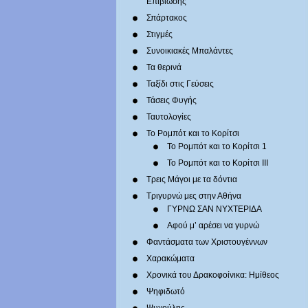
Επιβίωσης
Σπάρτακος
Στιγμές
Συνοικιακές Μπαλάντες
Τα θερινά
Ταξίδι στις Γεύσεις
Τάσεις Φυγής
Ταυτολογίες
Το Ρομπότ και το Κορίτσι
Το Ρομπότ και το Κορίτσι 1
Το Ρομπότ και το Κορίτσι III
Τρεις Μάγοι με τα δόντια
Τριγυρνώ μες στην Αθήνα
ΓΥΡΝΩ ΣΑΝ ΝΥΧΤΕΡΙΔΑ
Αφού μ’ αρέσει να γυρνώ
Φαντάσματα των Χριστουγέννων
Χαρακώματα
Χρονικά του Δρακοφοίνικα: Ημίθεος
Ψηφιδωτό