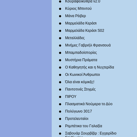
Κουραφέλκυθρα v2.0
Κύριος Μπιντού
Μάνα Ρέιβερ
Μαρμελάδα Κεράσι
Μαρμελάδα Κεράσι S02
Μεταλλάδες
Mνήμες Γαβριήλ Φρανσουά
Μπαμπαδοϊστορίες
Μυστήρια Πράματα
Ο Καθηγητής και η Νυχτερίδα
Οι Κωνικοί Άνθρωποι
Όλα είναι κόμικξς!
Παντοτινές Στιγμές
ΠΙΡΟΥ
Πλασματικά Νούμερα το Δύο
Πολύγωνο 3017
Προτελευταίοι
Ρεμπέτικα του Γαλαξία
Σαβουάρ Σουρβίβρ : Εγχειρίδιο