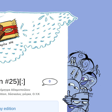
n #25}[:]
0
ήμητρα Αδαμοπούλου
ition
,
δάσκαλος γιόγκα
,
Ο.Υ.Κ
y edition