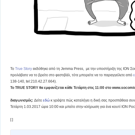
Το
True Story
εκδόθηκε από τη Jemma Press, με την υποστήριξη της ΙΟΝ Σοκ
προλάβατε να το βρείτε στο φεστιβάλ, τότε μπορείτε να το παραγγείλετε από
138-140, tel:210.42.27.664).
Το TRUE STORY θα εμφανίζεται κάθε Τετάρτη στις 11:00 στο www.socomic
διαγωνισμός:
Δείτε
εδώ
κ γράψτε πώς καταλήγει η δική σας προσπάθεια συν
Τετάρτη 1.03.2017 ώρα 10:00 και μπείτε στην κλήρωση για ένα κουτί ΙΟΝ Po
[:]