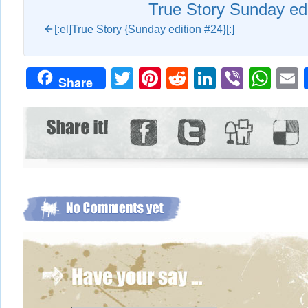
True Story Sunday edi
[:el]True Story {Sunday edition #24}[:]
Twitter
Pinterest
Reddit
LinkedIn
Viber
Wh
Share