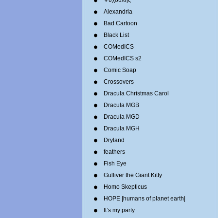
Ψυχούλης
Alexandria
Bad Cartoon
Black List
COMedICS
COMedICS s2
Comic Soap
Crossovers
Dracula Christmas Carol
Dracula MGB
Dracula MGD
Dracula MGH
Dryland
feathers
Fish Eye
Gulliver the Giant Kitty
Homo Skepticus
HOPE |humans of planet earth|
It’s my party