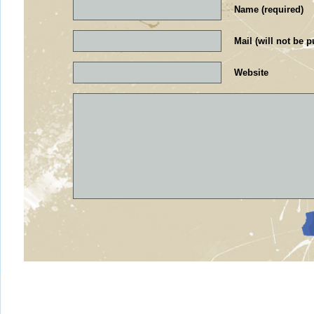
Name (required)
Mail (will not be p
Website