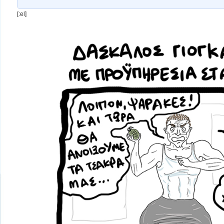
[:el]