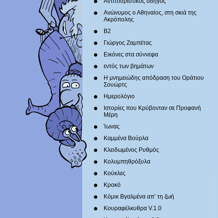
Αντιτουριστικός οδηγός
Ανώνυμος ο Αθηναίος, στη σκιά της
Ακρόπολης
Β2
Γιώργος Ζαμπέτας
Εικόνες στα σύννεφα
εντός των βημάτων
Η μνημειώδης απόδραση του Οράτιου
Σουώρτς
Ημερολόγιο
Ιστορίες που Κρύβονταν σε Προφανή
Μέρη
Ίωνας
Καμμένα Βούρλα
Κλειδωμένος Ρυθμός
Κολυμπηθρόξυλα
Κούκλες
Κροκό
Κόμικ Βγαλμένα απ’ τη ζωή
Κουραφέλκυθρα V.1.0