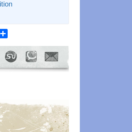
tion
atsApp
Email
Share