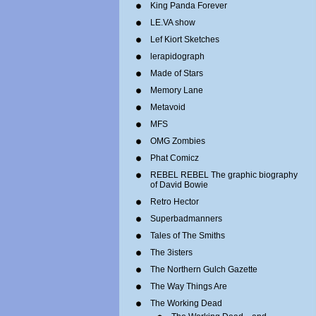
King Panda Forever
LE.VA show
Lef Kiort Sketches
lerapidograph
Made of Stars
Memory Lane
Metavoid
MFS
OMG Zombies
Phat Comicz
REBEL REBEL The graphic biography
of David Bowie
Retro Hector
Superbadmanners
Tales of The Smiths
The 3isters
The Northern Gulch Gazette
The Way Things Are
The Working Dead