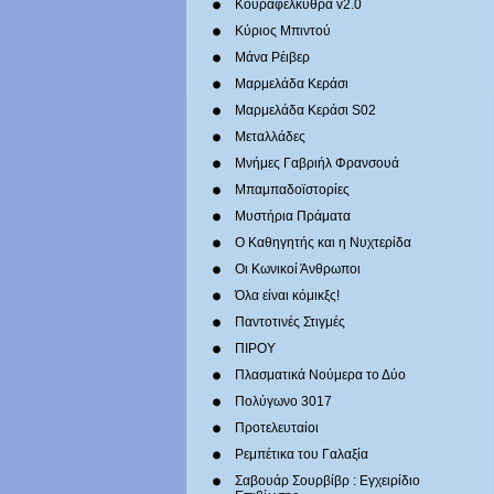
Κουραφέλκυθρα v2.0
Κύριος Μπιντού
Μάνα Ρέιβερ
Μαρμελάδα Κεράσι
Μαρμελάδα Κεράσι S02
Μεταλλάδες
Mνήμες Γαβριήλ Φρανσουά
Μπαμπαδοϊστορίες
Μυστήρια Πράματα
Ο Καθηγητής και η Νυχτερίδα
Οι Κωνικοί Άνθρωποι
Όλα είναι κόμικξς!
Παντοτινές Στιγμές
ΠΙΡΟΥ
Πλασματικά Νούμερα το Δύο
Πολύγωνο 3017
Προτελευταίοι
Ρεμπέτικα του Γαλαξία
Σαβουάρ Σουρβίβρ : Εγχειρίδιο