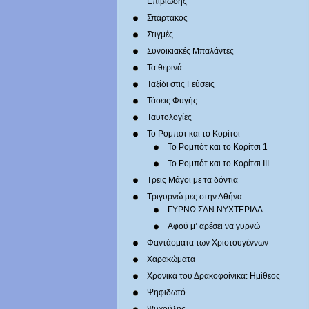
Επιβίωσης
Σπάρτακος
Στιγμές
Συνοικιακές Μπαλάντες
Τα θερινά
Ταξίδι στις Γεύσεις
Τάσεις Φυγής
Ταυτολογίες
Το Ρομπότ και το Κορίτσι
Το Ρομπότ και το Κορίτσι 1
Το Ρομπότ και το Κορίτσι III
Τρεις Μάγοι με τα δόντια
Τριγυρνώ μες στην Αθήνα
ΓΥΡΝΩ ΣΑΝ ΝΥΧΤΕΡΙΔΑ
Αφού μ’ αρέσει να γυρνώ
Φαντάσματα των Χριστουγέννων
Χαρακώματα
Χρονικά του Δρακοφοίνικα: Ημίθεος
Ψηφιδωτό