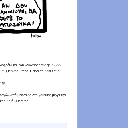
οφρέτα και του www.socomic.gr. Αν δεν
εδώ
(Jemma Press, Πειραιάς Αλκιβιάδου
.gr
ταγών από βιντεάκια στο youtube μέχρι την
cket Pie ή Nucrema!