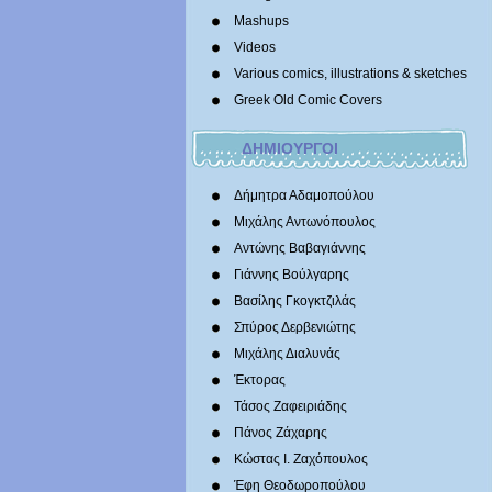
Mashups
Videos
Various comics, illustrations & sketches
Greek Old Comic Covers
ΔΗΜΙΟΥΡΓΟΙ
Δήμητρα Αδαμοπούλου
Μιχάλης Αντωνόπουλος
Αντώνης Βαβαγιάννης
Γιάννης Βούλγαρης
Βασίλης Γκογκτζιλάς
Σπύρος Δερβενιώτης
Mιχάλης Διαλυνάς
Έκτορας
Τάσος Ζαφειριάδης
Πάνος Ζάχαρης
Κώστας Ι. Ζαχόπουλoς
Έφη Θεοδωροπούλου