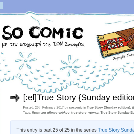
[:el]True Story {Sunday editio
Posted: 26th February 2017 by
socomic
in
True Story {Sunday edition}
,
Δ
Tags:
δήμητρα αδαμοπούλου
,
true story
,
γιόγκα
,
True Story Sunday Ed
This entry is part 25 of 25 in the series
True Story Sunda