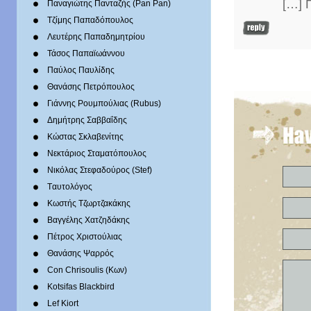
[…] 
Παναγιώτης Πανταζής (Pan Pan)
Τζίμης Παπαδόπουλος
Λευτέρης Παπαδημητρίου
Τάσος Παπαϊωάννου
Παύλος Παυλίδης
Θανάσης Πετρόπουλος
Γιάννης Ρουμπούλιας (Rubus)
Δημήτρης Σαββαΐδης
Κώστας Σκλαβενίτης
Νεκτάριος Σταματόπουλος
Νικόλας Στεφαδούρος (Stef)
Tαυτολόγος
Κωστής Τζωρτζακάκης
Βαγγέλης Χατζηδάκης
Πέτρος Χριστούλιας
Θανάσης Ψαρρός
Con Chrisoulis (Κων)
Kotsifas Blackbird
Lef Kiort