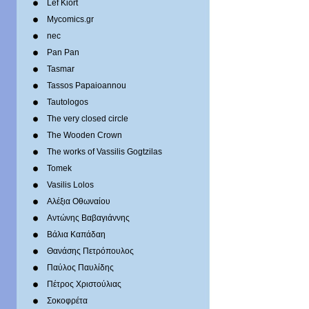
Lef Kiort
Mycomics.gr
nec
Pan Pan
Tasmar
Tassos Papaioannou
Tautologos
The very closed circle
The Wooden Crown
The works of Vassilis Gogtzilas
Tomek
Vasilis Lolos
Αλέξια Οθωναίου
Αντώνης Βαβαγιάννης
Βάλια Καπάδαη
Θανάσης Πετρόπουλος
Παύλος Παυλίδης
Πέτρος Χριστούλιας
Σοκοφρέτα