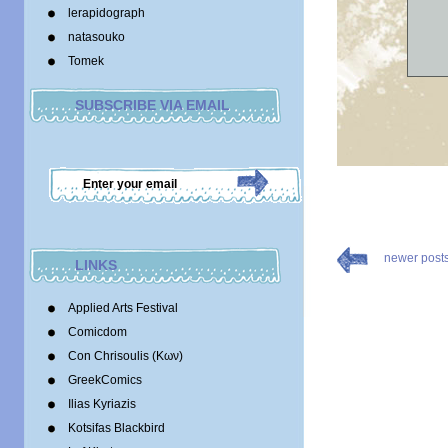
lerapidograph
natasouko
Tomek
SUBSCRIBE VIA EMAIL
newer post
LINKS
Applied Arts Festival
Comicdom
Con Chrisoulis (Κων)
GreekComics
Ilias Kyriazis
Kotsifas Blackbird