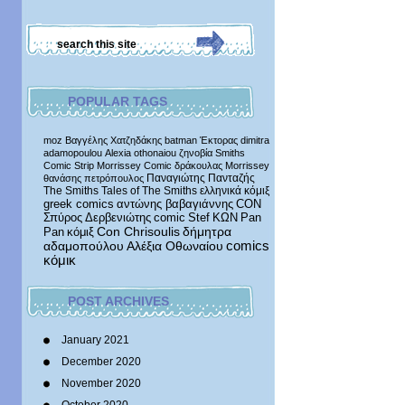
POPULAR TAGS
moz
Βαγγέλης Χατζηδάκης
batman
Έκτορας
dimitra
adamopoulou
Alexia othonaiou
ζηνοβία
Smiths
Comic Strip
Morrissey Comic
δράκουλας
Morrissey
Παναγιώτης Πανταζής
θανάσης πετρόπουλος
The Smiths
Tales of The Smiths
ελληνικά κόμιξ
greek comics
αντώνης βαβαγιάννης
CON
Σπύρος Δερβενιώτης
comic
Stef
ΚΩΝ
Pan
δήμητρα
Pan
κόμιξ
Con Chrisoulis
αδαμοπούλου
Αλέξια Οθωναίου
comics
κόμικ
POST ARCHIVES
January 2021
December 2020
November 2020