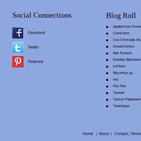
Social Connections
Blog Roll
Applied Arts Festiv
Facebook
Comicdom
Con Chrisoulis (Κ
GreekComics
Twitter
Ilias Kyriazis
Kotsifas Blackbird
Pinterest
Lef Kiort
Mycomics.gr
nec
Pan Pan
Tasmar
Tassos Papaioan
Tautologos
Home
|
About
|
Contact
|
Terms