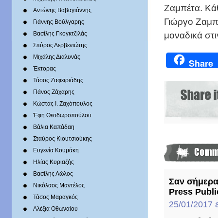
Ζαμπέτα. Κάθ
Αντώνης Βαβαγιάννης
Γιώργο Ζαμπ
Γιάννης Βούλγαρης
μοναδικά στι
Βασίλης Γκογκτζιλάς
Σπύρος Δερβενιώτης
Mιχάλης Διαλυνάς
Share
Έκτορας
Τάσος Ζαφειριάδης
Πάνος Ζάχαρης
Κώστας Ι. Ζαχόπουλoς
Έφη Θεοδωροπούλου
Βάλια Καπάδαη
Σταύρος Κιουτσιούκης
Ευγενία Κουμάκη
Ηλίας Κυριαζής
Βασίλης Λώλος
Σαν σήμερα 
Νικόλαος Μαντέλος
Press Publ
Τάσος Μαραγκός
25/01/2017 
Αλέξια Οθωναίου