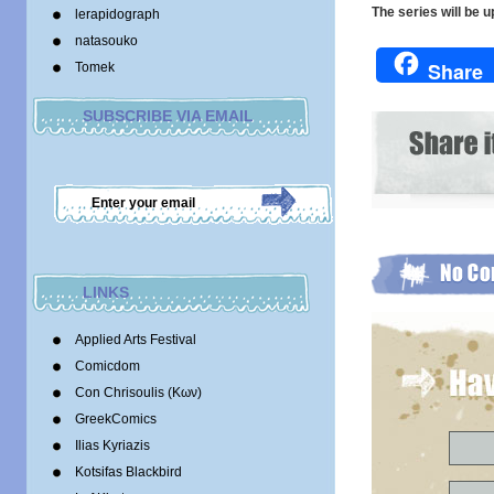
The series will be
lerapidograph
natasouko
Share
Tomek
SUBSCRIBE VIA EMAIL
LINKS
Applied Arts Festival
Comicdom
Con Chrisoulis (Κων)
GreekComics
Ilias Kyriazis
Kotsifas Blackbird