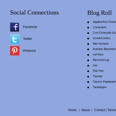
Social Connections
Blog Roll
Applied Arts Festiv
Facebook
Comicdom
Con Chrisoulis (Κ
GreekComics
Twitter
Ilias Kyriazis
Kotsifas Blackbird
Pinterest
Lef Kiort
Mycomics.gr
nec
Pan Pan
Tasmar
Tassos Papaioan
Tautologos
Home
|
About
|
Contact
|
Terms