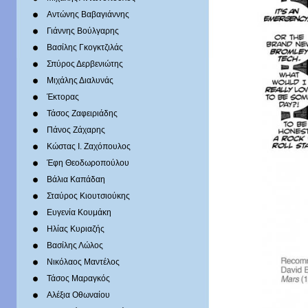
Αντώνης Βαβαγιάννης
Γιάννης Βούλγαρης
Βασίλης Γκογκτζιλάς
Σπύρος Δερβενιώτης
Mιχάλης Διαλυνάς
Έκτορας
Τάσος Ζαφειριάδης
Πάνος Ζάχαρης
Κώστας Ι. Ζαχόπουλoς
Έφη Θεοδωροπούλου
Βάλια Καπάδαη
Σταύρος Κιουτσιούκης
Ευγενία Κουμάκη
Ηλίας Κυριαζής
Βασίλης Λώλος
Νικόλαος Μαντέλος
Τάσος Μαραγκός
Αλέξια Οθωναίου