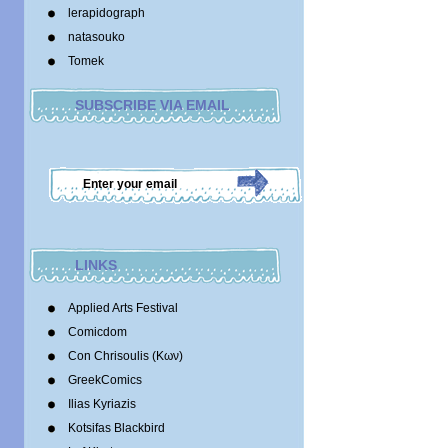
lerapidograph
natasouko
Tomek
SUBSCRIBE VIA EMAIL
LINKS
Applied Arts Festival
Comicdom
Con Chrisoulis (Κων)
GreekComics
Ilias Kyriazis
Kotsifas Blackbird