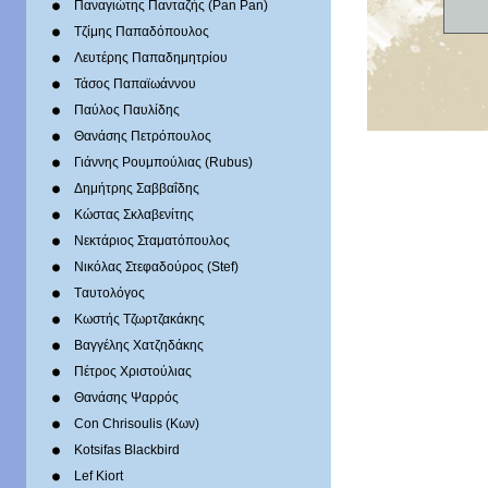
Παναγιώτης Πανταζής (Pan Pan)
Τζίμης Παπαδόπουλος
Λευτέρης Παπαδημητρίου
Τάσος Παπαϊωάννου
Παύλος Παυλίδης
Θανάσης Πετρόπουλος
Γιάννης Ρουμπούλιας (Rubus)
Δημήτρης Σαββαΐδης
Κώστας Σκλαβενίτης
Νεκτάριος Σταματόπουλος
Νικόλας Στεφαδούρος (Stef)
Tαυτολόγος
Κωστής Τζωρτζακάκης
Βαγγέλης Χατζηδάκης
Πέτρος Χριστούλιας
Θανάσης Ψαρρός
Con Chrisoulis (Κων)
Kotsifas Blackbird
Lef Kiort