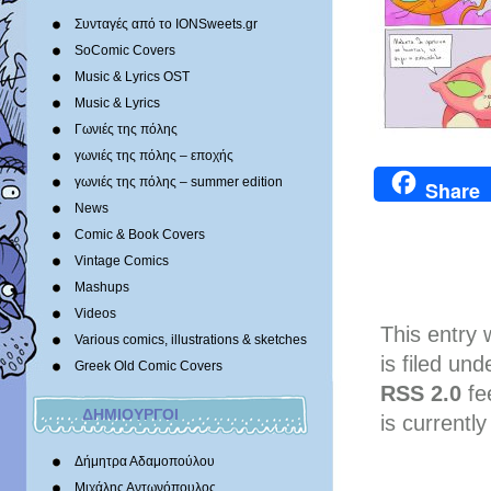
Συνταγές από το IONSweets.gr
SoComic Covers
Music & Lyrics OST
Music & Lyrics
Γωνιές της πόλης
γωνιές της πόλης – εποχής
γωνιές της πόλης – summer edition
Share
News
Comic & Book Covers
Vintage Comics
Mashups
Videos
This entry
Various comics, illustrations & sketches
is filed un
Greek Old Comic Covers
RSS 2.0
fe
ΔΗΜΙΟΥΡΓΟΙ
is currently
Δήμητρα Αδαμοπούλου
Μιχάλης Αντωνόπουλος