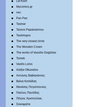
Lef Kiort
Mycomics.gr
nec
Pan Pan
Tasmar
Tassos Papaioannou
Tautologos
The very closed circle
The Wooden Crown
The works of Vassilis Gogtzilas
Tomek
Vasilis Lolos
Αλέξια Οθωναίου
Αντώνης Βαβαγιάννης
Βάλια Καπάδαη
Θανάσης Πετρόπουλος
Παύλος Παυλίδης
Πέτρος Χριστούλιας
Σοκοφρέτα