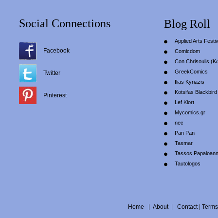
Social Connections
Blog Roll
Applied Arts Festiv
Facebook
Comicdom
Con Chrisoulis (Κ
GreekComics
Twitter
Ilias Kyriazis
Kotsifas Blackbird
Pinterest
Lef Kiort
Mycomics.gr
nec
Pan Pan
Tasmar
Tassos Papaioan
Tautologos
Home
|
About
|
Contact
|
Terms