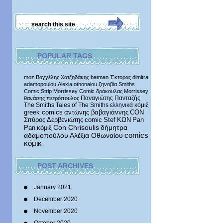
POPULAR TAGS
moz
Βαγγέλης Χατζηδάκης
batman
Έκτορας
dimitra
adamopoulou
Alexia othonaiou
ζηνοβία
Smiths
Comic Strip
Morrissey Comic
δράκουλας
Morrissey
Παναγιώτης Πανταζής
θανάσης πετρόπουλος
The Smiths
Tales of The Smiths
ελληνικά κόμιξ
greek comics
αντώνης βαβαγιάννης
CON
Σπύρος Δερβενιώτης
comic
Stef
ΚΩΝ
Pan
δήμητρα
Pan
κόμιξ
Con Chrisoulis
αδαμοπούλου
Αλέξια Οθωναίου
comics
κόμικ
POST ARCHIVES
January 2021
December 2020
November 2020