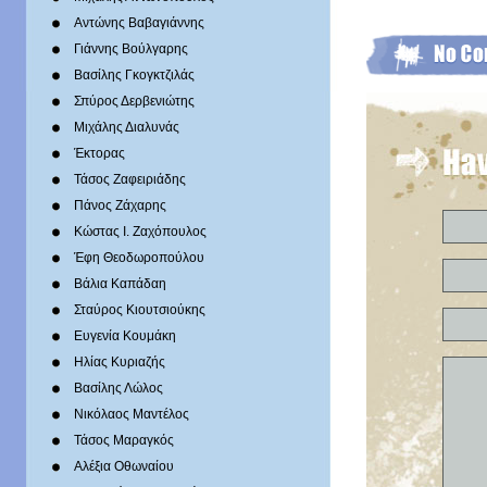
Αντώνης Βαβαγιάννης
Γιάννης Βούλγαρης
Βασίλης Γκογκτζιλάς
Σπύρος Δερβενιώτης
Mιχάλης Διαλυνάς
Έκτορας
Τάσος Ζαφειριάδης
Πάνος Ζάχαρης
Κώστας Ι. Ζαχόπουλoς
Έφη Θεοδωροπούλου
Βάλια Καπάδαη
Σταύρος Κιουτσιούκης
Ευγενία Κουμάκη
Ηλίας Κυριαζής
Βασίλης Λώλος
Νικόλαος Μαντέλος
Τάσος Μαραγκός
Αλέξια Οθωναίου