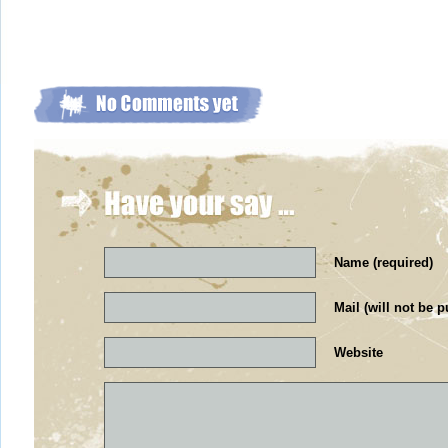
Name (required)
Mail (will not be p
Website