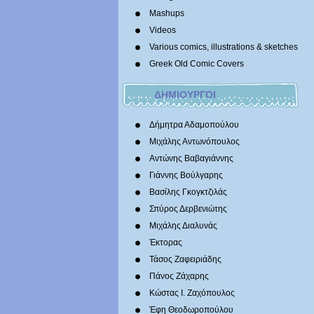
Mashups
Videos
Various comics, illustrations & sketches
Greek Old Comic Covers
ΔΗΜΙΟΥΡΓΟΙ
Δήμητρα Αδαμοπούλου
Μιχάλης Αντωνόπουλος
Αντώνης Βαβαγιάννης
Γιάννης Βούλγαρης
Βασίλης Γκογκτζιλάς
Σπύρος Δερβενιώτης
Mιχάλης Διαλυνάς
Έκτορας
Τάσος Ζαφειριάδης
Πάνος Ζάχαρης
Κώστας Ι. Ζαχόπουλoς
Έφη Θεοδωροπούλου