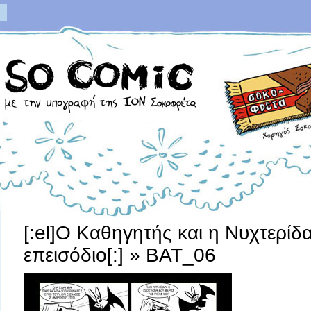
[:el]Ο Kαθηγητής και η Nυχτερίδ
επεισόδιο[:]
» BAT_06