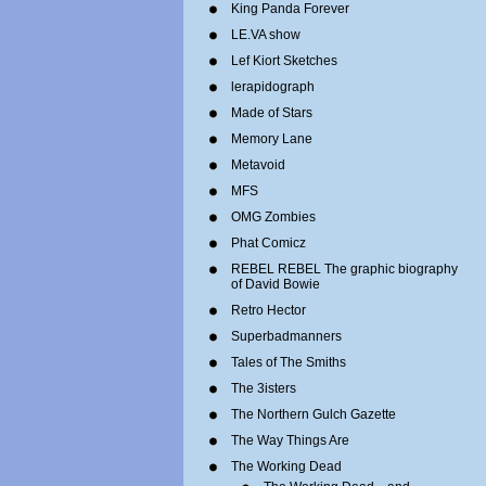
King Panda Forever
LE.VA show
Lef Kiort Sketches
lerapidograph
Made of Stars
Memory Lane
Metavoid
MFS
OMG Zombies
Phat Comicz
REBEL REBEL The graphic biography
of David Bowie
Retro Hector
Superbadmanners
Tales of The Smiths
The 3isters
The Northern Gulch Gazette
The Way Things Are
The Working Dead