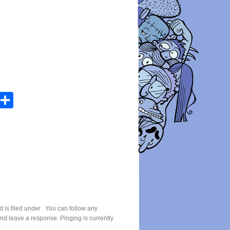
atsApp
Email
Share
s filed under . You can follow any
nd leave a response. Pinging is currently