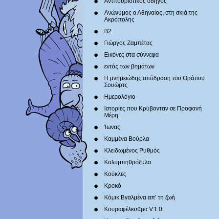
Αντιτουριστικός οδηγός
Ανώνυμος ο Αθηναίος, στη σκιά της
Ακρόπολης
Β2
Γιώργος Ζαμπέτας
Εικόνες στα σύννεφα
εντός των βημάτων
Η μνημειώδης απόδραση του Οράτιου
Σουώρτς
Ημερολόγιο
Ιστορίες που Κρύβονταν σε Προφανή
Μέρη
Ίωνας
Καμμένα Βούρλα
Κλειδωμένος Ρυθμός
Κολυμπηθρόξυλα
Κούκλες
Κροκό
Κόμικ Βγαλμένα απ’ τη ζωή
Κουραφέλκυθρα V.1.0