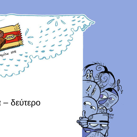
α – δεύτερο