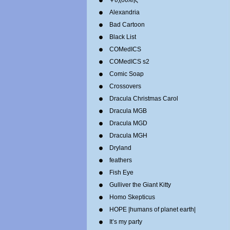
Ψυχούλης
Alexandria
Bad Cartoon
Black List
COMedICS
COMedICS s2
Comic Soap
Crossovers
Dracula Christmas Carol
Dracula MGB
Dracula MGD
Dracula MGH
Dryland
feathers
Fish Eye
Gulliver the Giant Kitty
Homo Skepticus
HOPE |humans of planet earth|
It’s my party