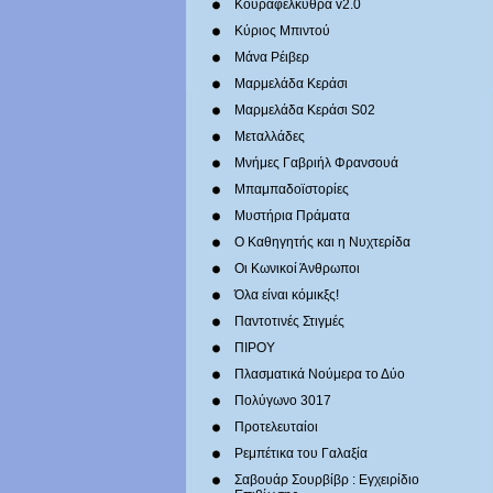
Κουραφέλκυθρα v2.0
Κύριος Μπιντού
Μάνα Ρέιβερ
Μαρμελάδα Κεράσι
Μαρμελάδα Κεράσι S02
Μεταλλάδες
Mνήμες Γαβριήλ Φρανσουά
Μπαμπαδοϊστορίες
Μυστήρια Πράματα
Ο Καθηγητής και η Νυχτερίδα
Οι Κωνικοί Άνθρωποι
Όλα είναι κόμικξς!
Παντοτινές Στιγμές
ΠΙΡΟΥ
Πλασματικά Νούμερα το Δύο
Πολύγωνο 3017
Προτελευταίοι
Ρεμπέτικα του Γαλαξία
Σαβουάρ Σουρβίβρ : Εγχειρίδιο