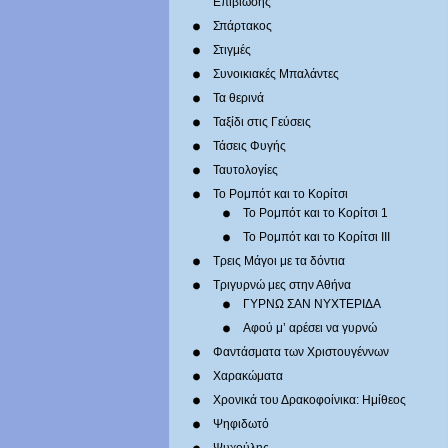
Επιβίωσης
Σπάρτακος
Στιγμές
Συνοικιακές Μπαλάντες
Τα θερινά
Ταξίδι στις Γεύσεις
Τάσεις Φυγής
Ταυτολογίες
Το Ρομπότ και το Κορίτσι
Το Ρομπότ και το Κορίτσι 1
Το Ρομπότ και το Κορίτσι III
Τρεις Μάγοι με τα δόντια
Τριγυρνώ μες στην Αθήνα
ΓΥΡΝΩ ΣΑΝ ΝΥΧΤΕΡΙΔΑ
Αφού μ’ αρέσει να γυρνώ
Φαντάσματα των Χριστουγέννων
Χαρακώματα
Χρονικά του Δρακοφοίνικα: Ημίθεος
Ψηφιδωτό