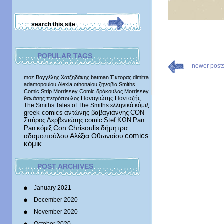
POPULAR TAGS
newer post
moz
Βαγγέλης Χατζηδάκης
batman
Έκτορας
dimitra
adamopoulou
Alexia othonaiou
ζηνοβία
Smiths
Comic Strip
Morrissey Comic
δράκουλας
Morrissey
Παναγιώτης Πανταζής
θανάσης πετρόπουλος
The Smiths
Tales of The Smiths
ελληνικά κόμιξ
greek comics
αντώνης βαβαγιάννης
CON
Σπύρος Δερβενιώτης
comic
Stef
ΚΩΝ
Pan
δήμητρα
Pan
κόμιξ
Con Chrisoulis
αδαμοπούλου
Αλέξια Οθωναίου
comics
κόμικ
POST ARCHIVES
January 2021
December 2020
November 2020