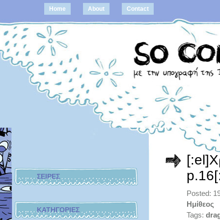
Home
About
Contact
[:el]
p.16[
ΣΕΙΡΕΣ
Posted: 1
Ημίθεος
ΚΑΤΗΓΟΡΙΕΣ
Tags:
drag