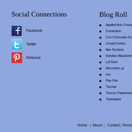
Social Connections
Blog Roll
Applied Arts Festiv
Facebook
Comicdom
Con Chrisoulis (Κ
GreekComics
Twitter
Ilias Kyriazis
Kotsifas Blackbird
Pinterest
Lef Kiort
Mycomics.gr
nec
Pan Pan
Tasmar
Tassos Papaioan
Tautologos
Home
|
About
|
Contact
|
Terms