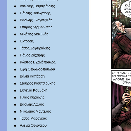
Αντώνης Βαβαγιάννης
Γιάννης Βούλγαρης
Βασίλης Γκογκτζιλάς
Σπύρος Δερβενιώτης
Mιχάλης Διαλυνάς
Έκτορας
Τάσος Ζαφειριάδης
Πάνος Ζάχαρης
Κώστας Ι. Ζαχόπουλoς
Έφη Θεοδωροπούλου
Βάλια Καπάδαη
Σταύρος Κιουτσιούκης
Ευγενία Κουμάκη
Ηλίας Κυριαζής
Βασίλης Λώλος
Νικόλαος Μαντέλος
Τάσος Μαραγκός
Αλέξια Οθωναίου