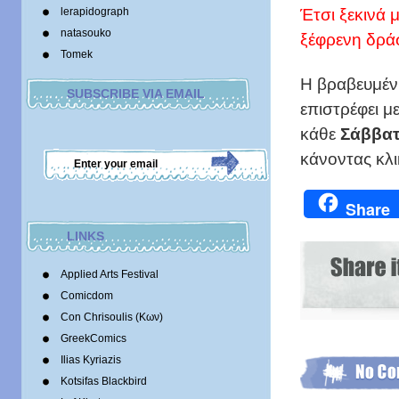
Έτσι ξεκινά 
lerapidograph
natasouko
ξέφρενη δρά
Tomek
Η βραβευμένη
SUBSCRIBE VIA EMAIL
επιστρέφει μ
κάθε
Σάββατ
κάνοντας κλ
Share
LINKS
Applied Arts Festival
Comicdom
Con Chrisoulis (Κων)
GreekComics
Ilias Kyriazis
Kotsifas Blackbird