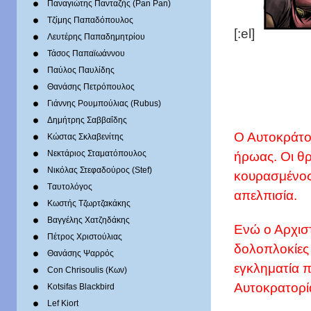
Παναγιώτης Πανταζής (Pan Pan)
Τζίμης Παπαδόπουλος
[:el]
Λευτέρης Παπαδημητρίου
Τάσος Παπαϊωάννου
Παύλος Παυλίδης
Θανάσης Πετρόπουλος
Γιάννης Ρουμπούλιας (Rubus)
Δημήτρης Σαββαΐδης
Ο Αυτοκράτο
Κώστας Σκλαβενίτης
ήρωας. Οι θρ
Νεκτάριος Σταματόπουλος
Νικόλας Στεφαδούρος (Stef)
κουρασμένος
Tαυτολόγος
απελπισία.
Κωστής Τζωρτζακάκης
Βαγγέλης Χατζηδάκης
Ενώ ο Αρχιστ
Πέτρος Χριστούλιας
δολοπλοκίες 
Θανάσης Ψαρρός
εγκληματία 
Con Chrisoulis (Κων)
Αυτοκρατορί
Kotsifas Blackbird
Lef Kiort