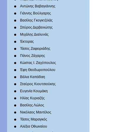
Αντώνης Βαβαγιάννης
Γιάννης Βούλγαρης
Βασίλης Γκογκτζιλάς
Σπύρος Δερβενιώτης
Mιχάλης Διαλυνάς
Έκτορας
Τάσος Ζαφειριάδης
Πάνος Ζάχαρης
Κώστας Ι. Ζαχόπουλoς
Έφη Θεοδωροπούλου
Βάλια Καπάδαη
Σταύρος Κιουτσιούκης
Ευγενία Κουμάκη
Ηλίας Κυριαζής
Βασίλης Λώλος
Νικόλαος Μαντέλος
Τάσος Μαραγκός
Αλέξια Οθωναίου