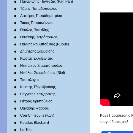
Παναγιώτης Πανταζής (Pan Pan)
Τζίμης Παπαδόπουλος
Λευτέρης Παπαδημητρίου
Τάσος Παπαϊωάννου
Παύλος Παυλίδης
Θανάσης Πετρόπουλος
Γιάννης Ρουμπούλιας (Rubus)
Δημήτρης Σαββαΐδης
Κώστας Σκλαβενίτης
Νεκτάριος Σταματόπουλος
Νικόλας Στεφαδούρος (Stef)
Tαυτολόγος
Κωστής Τζωρτζακάκης
Βαγγέλης Χατζηδάκης
Πέτρος Χριστούλιας
Θανάσης Ψαρρός
Kάθε Παρασκευή ο Κ
Con Chrisoulis (Κων)
τραγούδι εποχής!
Kotsifas Blackbird
Lef Kiort