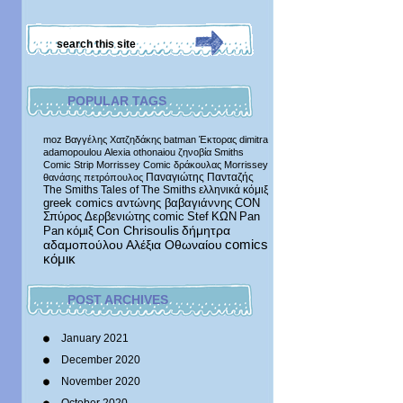
POPULAR TAGS
moz
Βαγγέλης Χατζηδάκης
batman
Έκτορας
dimitra
adamopoulou
Alexia othonaiou
ζηνοβία
Smiths
Comic Strip
Morrissey Comic
δράκουλας
Morrissey
Παναγιώτης Πανταζής
θανάσης πετρόπουλος
The Smiths
Tales of The Smiths
ελληνικά κόμιξ
greek comics
αντώνης βαβαγιάννης
CON
Σπύρος Δερβενιώτης
comic
Stef
ΚΩΝ
Pan
δήμητρα
Pan
κόμιξ
Con Chrisoulis
αδαμοπούλου
Αλέξια Οθωναίου
comics
κόμικ
POST ARCHIVES
January 2021
December 2020
November 2020