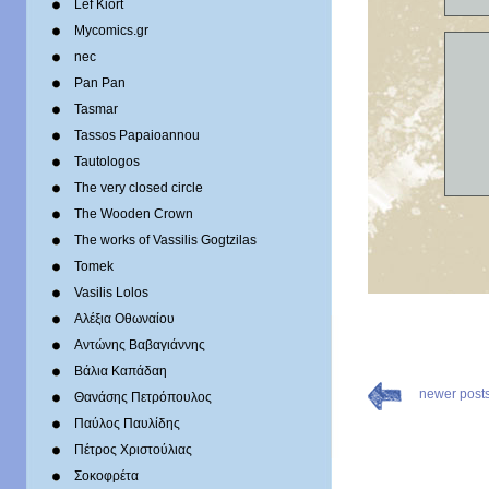
Lef Kiort
Mycomics.gr
nec
Pan Pan
Tasmar
Tassos Papaioannou
Tautologos
The very closed circle
The Wooden Crown
The works of Vassilis Gogtzilas
Tomek
Vasilis Lolos
Αλέξια Οθωναίου
Αντώνης Βαβαγιάννης
Βάλια Καπάδαη
newer post
Θανάσης Πετρόπουλος
Παύλος Παυλίδης
Πέτρος Χριστούλιας
Σοκοφρέτα