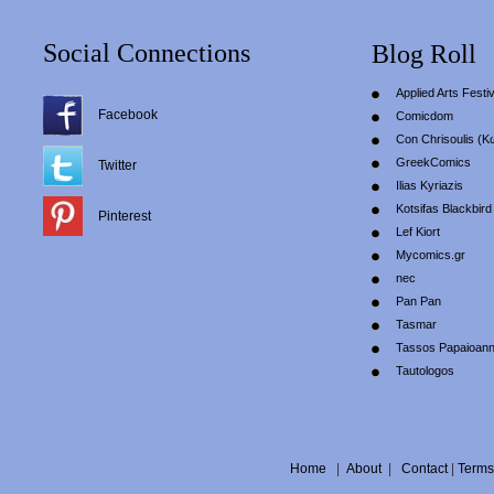
Social Connections
Blog Roll
Applied Arts Festiv
Facebook
Comicdom
Con Chrisoulis (Κ
GreekComics
Twitter
Ilias Kyriazis
Kotsifas Blackbird
Pinterest
Lef Kiort
Mycomics.gr
nec
Pan Pan
Tasmar
Tassos Papaioan
Tautologos
Home
|
About
|
Contact
|
Terms