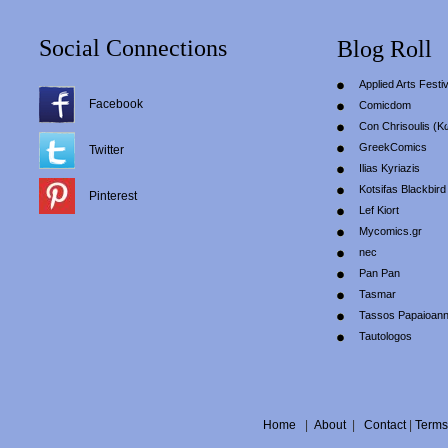
Social Connections
Blog Roll
Applied Arts Festiv
Facebook
Comicdom
Con Chrisoulis (Κ
GreekComics
Twitter
Ilias Kyriazis
Kotsifas Blackbird
Pinterest
Lef Kiort
Mycomics.gr
nec
Pan Pan
Tasmar
Tassos Papaioan
Tautologos
Home
|
About
|
Contact
|
Terms