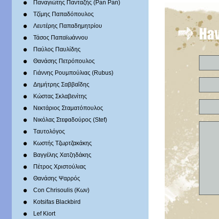
Παναγιώτης Πανταζής (Pan Pan)
Τζίμης Παπαδόπουλος
Λευτέρης Παπαδημητρίου
Τάσος Παπαϊωάννου
Παύλος Παυλίδης
Θανάσης Πετρόπουλος
Γιάννης Ρουμπούλιας (Rubus)
Δημήτρης Σαββαΐδης
Κώστας Σκλαβενίτης
Νεκτάριος Σταματόπουλος
Νικόλας Στεφαδούρος (Stef)
Tαυτολόγος
Κωστής Τζωρτζακάκης
Βαγγέλης Χατζηδάκης
Πέτρος Χριστούλιας
Θανάσης Ψαρρός
Con Chrisoulis (Κων)
Kotsifas Blackbird
Lef Kiort