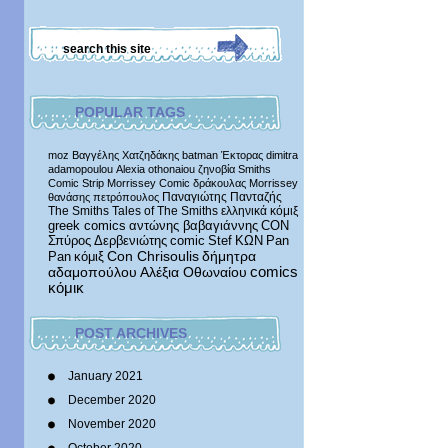
POPULAR TAGS
moz
Βαγγέλης Χατζηδάκης
batman
Έκτορας
dimitra
adamopoulou
Alexia othonaiou
ζηνοβία
Smiths
Comic Strip
Morrissey Comic
δράκουλας
Morrissey
Παναγιώτης Πανταζής
θανάσης πετρόπουλος
The Smiths
Tales of The Smiths
ελληνικά κόμιξ
greek comics
αντώνης βαβαγιάννης
CON
Σπύρος Δερβενιώτης
comic
Stef
ΚΩΝ
Pan
δήμητρα
Pan
κόμιξ
Con Chrisoulis
αδαμοπούλου
Αλέξια Οθωναίου
comics
κόμικ
POST ARCHIVES
January 2021
December 2020
November 2020