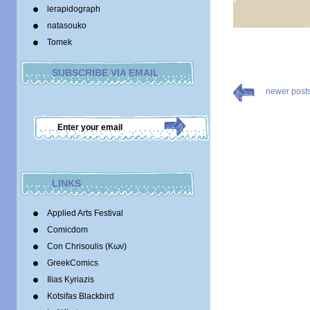
lerapidograph
natasouko
Tomek
SUBSCRIBE VIA EMAIL
newer post
LINKS
Applied Arts Festival
Comicdom
Con Chrisoulis (Κων)
GreekComics
Ilias Kyriazis
Kotsifas Blackbird