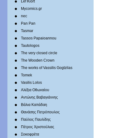
Lef Kiort
Mycomics.gr
nec
Pan Pan
Tasmar
Tassos Papaioannou
Tautologos
The very closed circle
The Wooden Crown
The works of Vassilis Gogtzilas
Tomek
Vasilis Lolos
Αλέξια Οθωναίου
Αντώνης Βαβαγιάννης
Βάλια Καπάδαη
Θανάσης Πετρόπουλος
Παύλος Παυλίδης
Πέτρος Χριστούλιας
Σοκοφρέτα