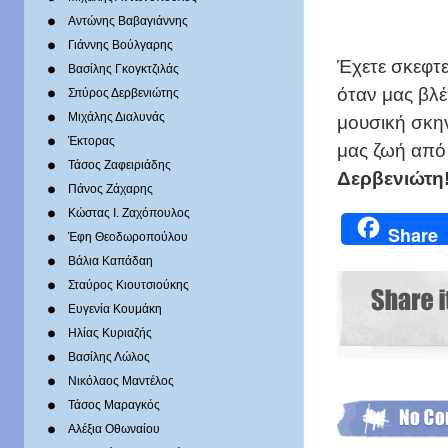
Αντώνης Βαβαγιάννης
Γιάννης Βούλγαρης
Έχετε σκεφτε
Βασίλης Γκογκτζιλάς
όταν μας βλέ
Σπύρος Δερβενιώτης
Mιχάλης Διαλυνάς
μουσική σκην
Έκτορας
μας ζωή από 
Τάσος Ζαφειριάδης
Δερβενιώτη
Πάνος Ζάχαρης
Κώστας Ι. Ζαχόπουλoς
Share
Έφη Θεοδωροπούλου
Βάλια Καπάδαη
Σταύρος Κιουτσιούκης
Ευγενία Κουμάκη
Ηλίας Κυριαζής
Βασίλης Λώλος
Νικόλαος Μαντέλος
Τάσος Μαραγκός
Αλέξια Οθωναίου