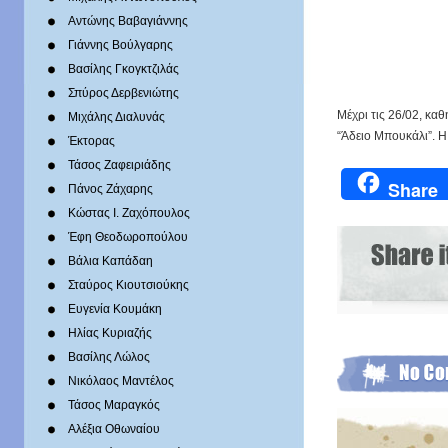
Αντώνης Βαβαγιάννης
Γιάννης Βούλγαρης
Βασίλης Γκογκτζιλάς
Σπύρος Δερβενιώτης
Mέχρι τις 26/02, κα
Mιχάλης Διαλυνάς
“Άδειο Μπουκάλι”. Η
Έκτορας
Τάσος Ζαφειριάδης
Share
Πάνος Ζάχαρης
Κώστας Ι. Ζαχόπουλoς
Έφη Θεοδωροπούλου
Βάλια Καπάδαη
Σταύρος Κιουτσιούκης
Ευγενία Κουμάκη
Ηλίας Κυριαζής
Βασίλης Λώλος
Νικόλαος Μαντέλος
Τάσος Μαραγκός
Αλέξια Οθωναίου