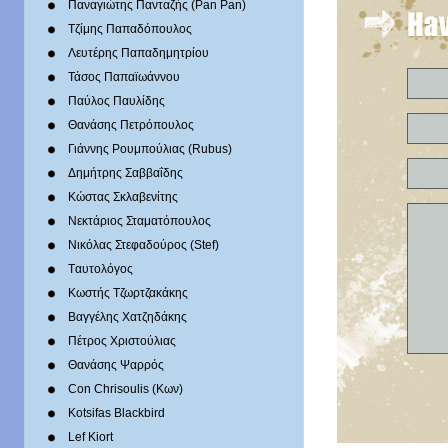
Παναγιώτης Πανταζής (Pan Pan)
Τζίμης Παπαδόπουλος
Λευτέρης Παπαδημητρίου
Τάσος Παπαϊωάννου
Παύλος Παυλίδης
Θανάσης Πετρόπουλος
Γιάννης Ρουμπούλιας (Rubus)
Δημήτρης Σαββαΐδης
Κώστας Σκλαβενίτης
Νεκτάριος Σταματόπουλος
Νικόλας Στεφαδούρος (Stef)
Tαυτολόγος
Κωστής Τζωρτζακάκης
Βαγγέλης Χατζηδάκης
Πέτρος Χριστούλιας
Θανάσης Ψαρρός
Con Chrisoulis (Κων)
Kotsifas Blackbird
Lef Kiort