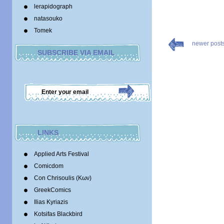
lerapidograph
natasouko
Tomek
newer post
SUBSCRIBE VIA EMAIL
LINKS
Applied Arts Festival
Comicdom
Con Chrisoulis (Κων)
GreekComics
Ilias Kyriazis
Kotsifas Blackbird