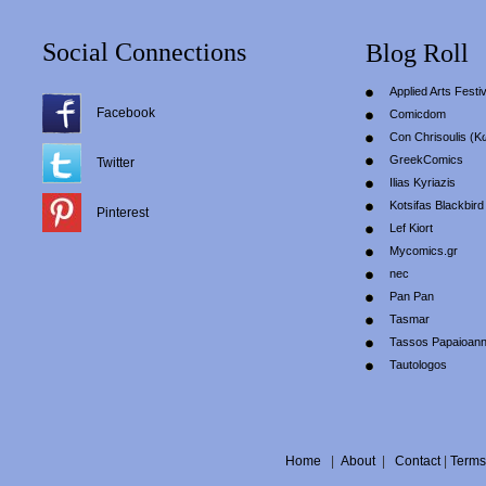
Social Connections
Blog Roll
Applied Arts Festiv
Facebook
Comicdom
Con Chrisoulis (Κ
GreekComics
Twitter
Ilias Kyriazis
Kotsifas Blackbird
Pinterest
Lef Kiort
Mycomics.gr
nec
Pan Pan
Tasmar
Tassos Papaioan
Tautologos
Home
|
About
|
Contact
|
Terms