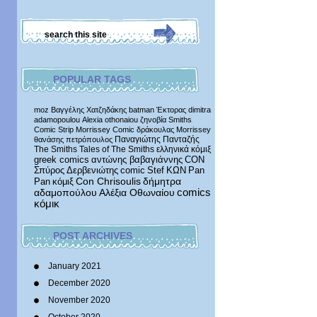
POPULAR TAGS
moz
Βαγγέλης Χατζηδάκης
batman
Έκτορας
dimitra
adamopoulou
Alexia othonaiou
ζηνοβία
Smiths
Comic Strip
Morrissey Comic
δράκουλας
Morrissey
Παναγιώτης Πανταζής
θανάσης πετρόπουλος
The Smiths
Tales of The Smiths
ελληνικά κόμιξ
greek comics
αντώνης βαβαγιάννης
CON
Σπύρος Δερβενιώτης
comic
Stef
ΚΩΝ
Pan
δήμητρα
Pan
κόμιξ
Con Chrisoulis
αδαμοπούλου
Αλέξια Οθωναίου
comics
κόμικ
POST ARCHIVES
January 2021
December 2020
November 2020