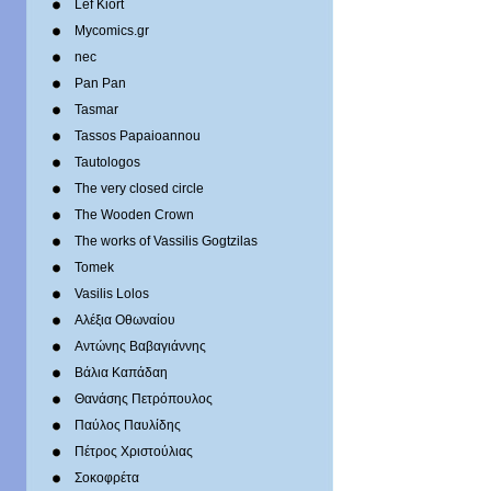
Lef Kiort
Mycomics.gr
nec
Pan Pan
Tasmar
Tassos Papaioannou
Tautologos
The very closed circle
The Wooden Crown
The works of Vassilis Gogtzilas
Tomek
Vasilis Lolos
Αλέξια Οθωναίου
Αντώνης Βαβαγιάννης
Βάλια Καπάδαη
Θανάσης Πετρόπουλος
Παύλος Παυλίδης
Πέτρος Χριστούλιας
Σοκοφρέτα